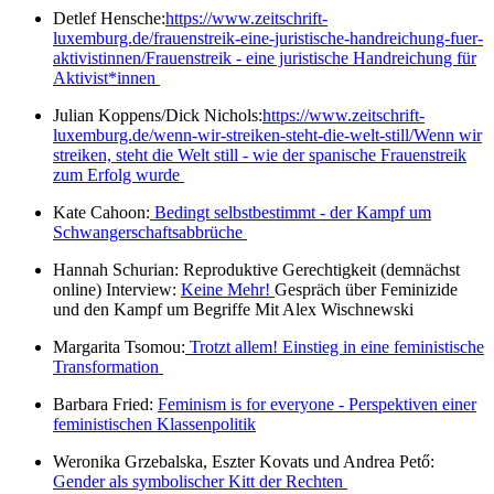
Detlef Hensche:
https://www.zeitschrift-
luxemburg.de/frauenstreik-eine-juristische-handreichung-fuer-
aktivistinnen/
Frauenstreik - eine juristische Handreichung für
Aktivist*innen
Julian Koppens/Dick Nichols:
https://www.zeitschrift-
luxemburg.de/wenn-wir-streiken-steht-die-welt-still/
Wenn wir
streiken, steht die Welt still - wie der spanische Frauenstreik
zum Erfolg wurde
Kate Cahoon:
Bedingt selbstbestimmt - der Kampf um
Schwangerschaftsabbrüche
Hannah Schurian: Reproduktive Gerechtigkeit (demnächst
online) Interview:
Keine Mehr!
Gespräch über Feminizide
und den Kampf um Begriffe Mit Alex Wischnewski
Margarita Tsomou:
Trotzt allem! Einstieg in eine feministische
Transformation
Barbara Fried:
Feminism is for everyone - Perspektiven einer
feministischen Klassenpolitik
Weronika Grzebalska, Eszter Kovats und Andrea Pető:
Gender als symbolischer Kitt der Rechten