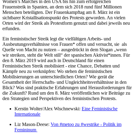
Women’s Marches in den USA bis hin zum erfolgreichen
Frauenstreik in Spanien, an dem sich 2018 rund fünf Millionen
Menschen beteiligten. Der Frauenkampftag am 8. März ist ein
sichtbarer Kristallisationspunkt des Protests geworden. An vielen
Orten wird der Streik als Protestform genutzt und dabei jeweils neu
erfunden.
Ein feministischer Streik legt die vielfältigen Arbeits- und
Ausbeutungsverhältnisse von Frauen* offen und versucht, sie als
Quelle von Macht zu nutzen – ausgedrückt in dem Slogan „wenn
wir streiken, steht die Welt still“ der spanischen Aktivist*innen. Für
den 8. März 2019 wird auch in Deutschland für einen
Feministischen Streik mobilisiert - eine Chance, Debatten und
Kämpfe neu zu verknüpfen: Wo stehen die feministischen
Mobilisierungen an unterschiedlichen Orten? Wie gerät die
Gesamtheit der Herrschafts- und Ungleichheitsverhältnisse in den
Blick? Was sind praktische Erfahrungen und Herausforderungen für
die Zukunft? Rund um den 8. März veröffentlichen wir Beiträge zu
den Strategien und Perspektiven des feministischen Protests.
Kerstin Wolter/Alex Wischnewski:
Eine Feministische
Internationale
Liz Mason-Deese:
Von #metoo zu #westrike - Politik im
Femininum