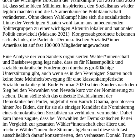
doch die wichtigere Botschaft der Wahlkämpfe von 2016 und 2020
ist, dass seine Ideen Millionen inspirierten, den Sozialismus wieder
legitim machten und die US-amerikanische Politiklandschaft
veränderten. Ohne diesen Wahlkampf hätte sich die sozialistische
Linke der Vereinigten Staaten wohl kaum aus unbedeutenden
Splittergruppen zu einer wichtigen Akteurin lokaler und nationaler
Politik entwickelt (Maisano 2021). Kongressabgeordnete bekennen
sich als links, die Partei der Demokratischen Sozialist*innen
Amerikas ist auf fast 100 000 Mitglieder angewachsen.
Eine Analyse der von Sanders organisierten Wähler*innenschaft
und Basisbewegung legt nahe, dass es für Klassenpolitik und
sozialdemokratische Forderungen durchaus großflächige
Unterstützung gibt, auch wenn es in den Vereinigten Staaten noch
keine feste Mehrheitsbewegung für eine klassenkämpferische
Sozialdemokratie gibt. Ende Februar 2020 schien Sanders nach dem
Sieg bei den Vorwahlen von Nevada kurz vor der Nominierung zu
stehen. Dann stellte sich das entsetzte Establishment der
Demokratischen Partei, angeführt von Barack Obama, geschlossen
hinter Joe Biden, der für sie als einziger Kandidat die Nominierung
eines demokratischen Sozialisten zu verhindern vermochte. Dabei
kam ihnen zugute, dass bei Vorwahlen der Demokratischen Partei
im Vergleich zur gesamten Wähler*innenschaft eher ältere und
reichere Wähler*innen ihre Stimme abgeben und diese sich fast
ausschließlich darauf konzentrierten, den verhassten Donald Trump