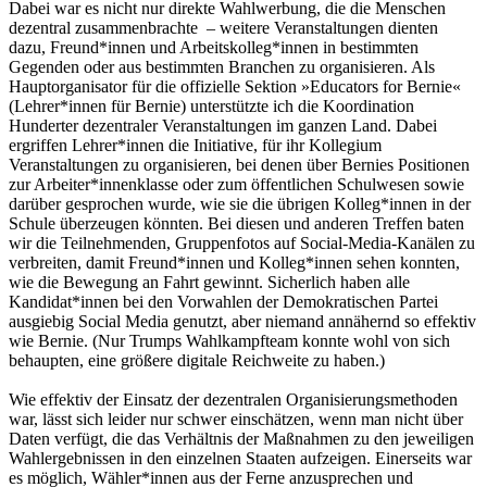
Dabei war es nicht nur direkte Wahlwerbung, die die Menschen
dezentral zusammenbrachte – weitere Veranstaltungen dienten
dazu, Freund*innen und Arbeitskolleg*innen in bestimmten
Gegenden oder aus bestimmten Branchen zu organisieren. Als
Hauptorganisator für die offizielle Sektion »Educators for Bernie«
(Lehrer*innen für Bernie) unterstützte ich die Koordination
Hunderter dezentraler Veranstaltungen im ganzen Land. Dabei
ergriffen Lehrer*innen die Initiative, für ihr Kollegium
Veranstaltungen zu organisieren, bei denen über Bernies Positionen
zur Arbeiter*innenklasse oder zum öffentlichen Schulwesen sowie
darüber gesprochen wurde, wie sie die übrigen Kolleg*innen in der
Schule überzeugen könnten. Bei diesen und anderen Treffen baten
wir die Teilnehmenden, Gruppenfotos auf Social-Media-Kanälen zu
verbreiten, damit Freund*innen und Kolleg*innen sehen konnten,
wie die Bewegung an Fahrt gewinnt. Sicherlich haben alle
Kandidat*innen bei den Vorwahlen der Demokratischen Partei
ausgiebig Social Media genutzt, aber niemand annähernd so effektiv
wie Bernie. (Nur Trumps Wahlkampfteam konnte wohl von sich
behaupten, eine größere digitale Reichweite zu haben.)
Wie effektiv der Einsatz der dezentralen Organisierungsmethoden
war, lässt sich leider nur schwer einschätzen, wenn man nicht über
Daten verfügt, die das Verhältnis der Maßnahmen zu den jeweiligen
Wahlergebnissen in den einzelnen Staaten aufzeigen. Einerseits war
es möglich, Wähler*innen aus der Ferne anzusprechen und