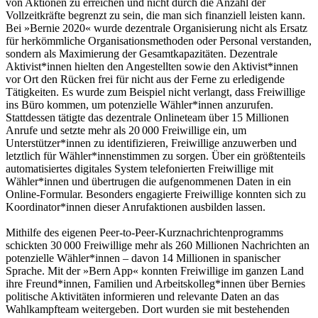
von Aktionen zu erreichen und nicht durch die Anzahl der
Vollzeitkräfte begrenzt zu sein, die man sich finanziell leisten kann.
Bei »Bernie 2020« wurde dezentrale Organisierung nicht als Ersatz
für herkömmliche Organisationsmethoden oder Personal verstanden,
sondern als Maximierung der Gesamtkapazitäten. Dezentrale
Aktivist*innen hielten den Angestellten sowie den Aktivist*innen
vor Ort den Rücken frei für nicht aus der Ferne zu erledigende
Tätigkeiten. Es wurde zum Beispiel nicht verlangt, dass Freiwillige
ins Büro kommen, um potenzielle Wähler*innen anzurufen.
Stattdessen tätigte das dezentrale Onlineteam über 15 Millionen
Anrufe und setzte mehr als 20 000 Freiwillige ein, um
Unterstützer*innen zu identifizieren, Freiwillige anzuwerben und
letztlich für Wähler*innenstimmen zu sorgen. Über ein größtenteils
automatisiertes digitales System telefonierten Freiwillige mit
Wähler*innen und übertrugen die aufgenommenen Daten in ein
Online-Formular. Besonders engagierte Freiwillige konnten sich zu
Koordinator*innen dieser Anrufaktionen ausbilden lassen.
Mithilfe des eigenen Peer-to-Peer-Kurznachrichtenprogramms
schickten 30 000 Freiwillige mehr als 260 Millionen Nachrichten an
potenzielle Wähler*innen – davon 14 Millionen in spanischer
Sprache. Mit der »Bern App« konnten Freiwillige im ganzen Land
ihre Freund*innen, Familien und Arbeitskolleg*innen über Bernies
politische Aktivitäten informieren und relevante Daten an das
Wahlkampfteam weitergeben. Dort wurden sie mit bestehenden