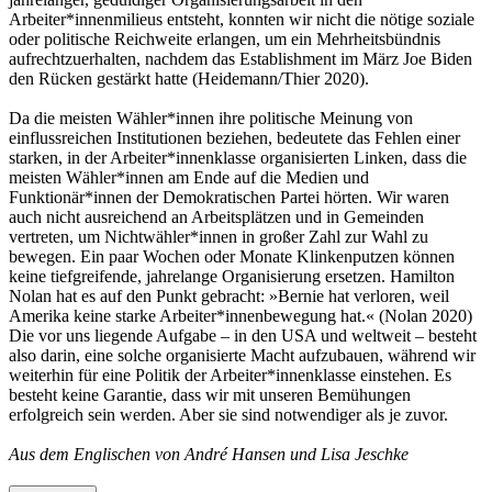
Arbeiter*innenmilieus entsteht, konnten wir nicht die nötige soziale
oder politische Reichweite erlangen, um ein Mehrheitsbündnis
aufrechtzuerhalten, nachdem das Establishment im März Joe Biden
den Rücken gestärkt hatte (Heidemann/Thier 2020).
Da die meisten Wähler*innen ihre politische Meinung von
einflussreichen Institutionen beziehen, bedeutete das Fehlen einer
starken, in der Arbeiter*innenklasse organisierten Linken, dass die
meisten Wähler*innen am Ende auf die Medien und
Funktionär*innen der Demokratischen Partei hörten. Wir waren
auch nicht ausreichend an Arbeitsplätzen und in Gemeinden
vertreten, um Nichtwähler*innen in großer Zahl zur Wahl zu
bewegen. Ein paar Wochen oder Monate Klinkenputzen können
keine tiefgreifende, jahrelange Organisierung ersetzen. Hamilton
Nolan hat es auf den Punkt gebracht: »Bernie hat verloren, weil
Amerika keine starke Arbeiter*innenbewegung hat.« (Nolan 2020)
Die vor uns liegende Aufgabe – in den USA und weltweit – besteht
also darin, eine solche organisierte Macht aufzubauen, während wir
weiterhin für eine Politik der Arbeiter*innenklasse einstehen. Es
besteht keine Garantie, dass wir mit unseren Bemühungen
erfolgreich sein werden. Aber sie sind notwendiger als je zuvor.
Aus dem Englischen von André Hansen und Lisa Jeschke