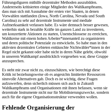
Führungsfiguren mithilfe dezentraler Methoden auszubilden.
Andererseits kritisierten einige Mitglieder des Wahlkampfteams,
dass man sich mit Ausnahme der ersten vier Staaten, in denen
Vorwahlen stattfanden (Iowa, North Carolina, Nevada und South
Carolina) zu sehr auf dezentrale Instrumente und mediale
Aufmerksamkeit verlassen habe. Es wäre demnach besser gewesen,
weiterhin stark in bezahlte Kräfte im ganzen Land zu investieren,
um konzertierte Aktionen zu starten, Unentschlossene zu erreichen,
Wahlkreise mit einem hohen Arbeiter*innenanteil zu organisieren
und deren politische Potenziale zu entwickeln. So habe man in den
aktivsten dezentralen Gebieten enttäuschte Nichtwähler*innen in der
Regel nicht gekannt oder habe nicht in deren Nähe gelebt, obwohl
in unserem Wahlkampf ausdrücklich vorgesehen war, diese Gruppe
anzusprechen.
Es steht mir zwar nicht zu, einzuschätzen, wie berechtigt diese
Kritik ist beziehungsweise ob es angesichts limitierter Ressourcen
sinnvolle Alternativen gab. Doch es ist wichtig, diese Fragen
aufzuwerfen, denn sicherlich müssen sich auch in Zukunft
Wahlkampfteams und Organisationen mit ihnen befassen, wenn sie
dezentrale Instrumente nicht nur für Mobilisierungszwecke, sondern
auch für die eigene Organisationsstruktur verwenden wollen.
Fehlende Organisierung der