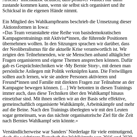
zustande kommen kann, wenn sie selbst sich organisiert und ihr
Schicksal in die eigenen Hände nimmt.
Ein Mitglied des Wahlkampfteams beschrieb die Umsetzung dieser
Aktionsformen in Iowa:
»Das Team veranstaltete eine Reihe von basisdemokratischen
Kampagnentrainings mit Aktivist*innen, die führende Positionen
übernehmen wollten. In den Sitzungen sprachen wir darüber, dass
der Neoliberalismus für die aktuelle Krise verantwortlich ist. Wir
zeigten den Teilnehmenden, wie sie Menschen anhand alltäglicher
Fragen organisieren und eigene Themen ansprechen können. Dafür
gab es Gesprächstechniken wie ›My Bernie Story‹, mit denen man
persönliche Anliegen mit Politik verknüpfen kann. Die Freiwilligen
sollten auch lernen, wie sie andere Personen aktivieren und
Freund*innen und Familie mit direkten Fragen zur Teilnahme an der
Kampagne bewegen können. […] Wir betonten in diesen Trainings
immer auch, dass diese Techniken über den Wahlkampf hinaus
einsetzbar sind. Mit ihnen stellen wir an der Basis sehr effektive,
gemeinschaftlich organisierte Wahlkämpfe, Arbeitskämpfe und mehr
auf die Beine. Nach den Trainings überlegten wir mit den Leuten
sogar gemeinsam, was das nächste organisatorische Ziel für die Zeit
nach Bernies Wahlkampf sein könnte.«
Verständlicherweise war Sanders’ Niederlage für viele entmutigend,