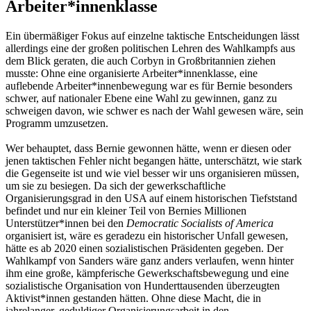
Arbeiter*innenklasse
Ein übermäßiger Fokus auf einzelne taktische Entscheidungen lässt
allerdings eine der großen politischen Lehren des Wahlkampfs aus
dem Blick geraten, die auch Corbyn in Großbritannien ziehen
musste: Ohne eine organisierte Arbeiter*innenklasse, eine
auflebende Arbeiter*innenbewegung war es für Bernie besonders
schwer, auf nationaler Ebene eine Wahl zu gewinnen, ganz zu
schweigen davon, wie schwer es nach der Wahl gewesen wäre, sein
Programm umzusetzen.
Wer behauptet, dass Bernie gewonnen hätte, wenn er diesen oder
jenen taktischen Fehler nicht begangen hätte, unterschätzt, wie stark
die Gegenseite ist und wie viel besser wir uns organisieren müssen,
um sie zu besiegen. Da sich der gewerkschaftliche
Organisierungsgrad in den USA auf einem historischen Tiefststand
befindet und nur ein kleiner Teil von Bernies Millionen
Unterstützer*innen bei den
Democratic Socialists of America
organisiert ist, wäre es geradezu ein historischer Unfall gewesen,
hätte es ab 2020 einen sozialistischen Präsidenten gegeben. Der
Wahlkampf von Sanders wäre ganz anders verlaufen, wenn hinter
ihm eine große, kämpferische Gewerkschaftsbewegung und eine
sozialistische Organisation von Hunderttausenden überzeugten
Aktivist*innen gestanden hätten. Ohne diese Macht, die in
jahrelanger, geduldiger Organisierungsarbeit in den