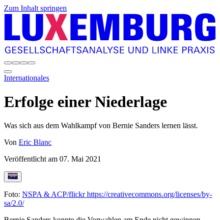
Zum Inhalt springen
Internationales
Erfolge einer Niederlage
Was sich aus dem Wahlkampf von Bernie Sanders lernen lässt.
Von
Eric Blanc
Veröffentlicht am
07. Mai 2021
Foto:
NSPA & ACP/flickr
https://creativecommons.org/licenses/by-
sa/2.0/
Bernie Sanders konnte die Vorwahlen am Ende nicht gewinnen.