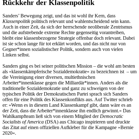
Rückkehr der Klassenpolitik
Sanders’ Bewegung zeigt, und das ist wohl ihr Kern, dass
Klassenpolitik
politisch relevant und wahlentscheidend sein kann.
Auch in einer Zeit, da sich der herrschende neoliberale Zentrismus
und die aufstrebende extreme Rechte gegenseitig vorantreiben,
bleibt eine klassenbezogene Strategie offenbar doch relevant. Dabei
ist sie schon lange für tot erklärt worden, und das nicht nur von
Gegner*innen sozialistischer Politik, sondern auch von vielen
Linken selbst.
Sanders ging es bei seiner politischen Mission – die wohl am besten
als »klassenkämpferische Sozialdemokratie« zu bezeichnen ist – um
die Vereinigung einer diversen, multiethnischen
Arbeiter*innenklasse gegen die Milliardär*innen. Anders als die
traditionelle Sozialdemokratie und ganz zu schweigen von der
typischen Politik der Demokratischen Partei sprach sich Sanders
offen für eine Politik des Klassenkonflikts aus. Auf Twitter schrieb
er: »Wenn es in diesem Land Klassenkampf gibt, dann wäre es an
der Zeit, dass die Arbeiter*innenklasse ihn endlich gewinnt.« Das
Wahlkampfteam ließ sich von einem Mitglied der
Democratic
Socialists of America
(DSA) aus Chicago inspirieren und druckte
das Zitat auf einen offiziellen Aufkleber für die Kampagne »Bernie
2020«.