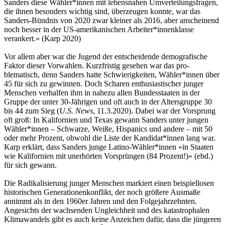
Sanders diese Wähler*innen mit lebensnahen Umverteilungsfragen,
die ihnen besonders wichtig sind, überzeugen konnte, war das
Sanders-Bündnis von 2020 zwar kleiner als 2016, aber anscheinend
noch besser in der US-amerikanischen Arbeiter*innenklasse
verankert.« (Karp 2020)
Vor allem aber war die Jugend der entscheidende demografische
Faktor dieser Vorwahlen. Kurzfristig gesehen war das pro­
blematisch, denn Sanders hatte Schwierigkeiten, Wähler*innen über
45 für sich zu gewinnen. Doch Scharen enthusiastischer junger
Menschen verhalfen ihm in nahezu allen Bundesstaaten in der
Gruppe der unter 30-Jährigen und oft auch in der Altersgruppe 30
bis 44 zum Sieg (
U.S. News
, 11.3.2020). Dabei war der Vorsprung
oft groß: In Kalifornien und Texas gewann Sanders unter jungen
Wähler*innen – Schwarze, Weiße, Hispanics und andere – mit 50
oder mehr Prozent, obwohl die Liste der Kandidat*innen lang war.
Karp erklärt, dass Sanders junge Latino-Wähler*innen »in Staaten
wie Kalifornien mit unerhörten Vorsprüngen (84 Prozent!)« (ebd.)
für sich gewann.
Die Radikalisierung junger Menschen markiert einen beispiellosen
historischen Generationenkonflikt, der noch größere Ausmaße
annimmt als in den 1960er Jahren und den Folgejahrzehnten.
Angesichts der wachsenden Ungleichheit und des katastrophalen
Klimawandels gibt es auch keine Anzeichen dafür, dass die jüngeren