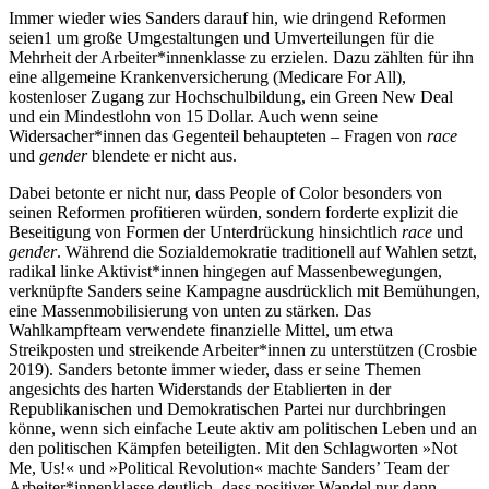
Immer wieder wies Sanders darauf hin, wie dringend Reformen
seien
1
um große Umgestaltungen und Umverteilungen für die
Mehrheit der Arbeiter*innenklasse zu erzielen. Dazu zählten für ihn
eine allgemeine Krankenversicherung (Medicare For All),
kostenloser Zugang zur Hochschulbildung, ein Green New Deal
und ein Mindestlohn von 15 Dollar. Auch wenn seine
Widersacher*innen das Gegenteil behaupteten – Fragen von
race
und
gender
blendete er nicht aus.
Dabei betonte er nicht nur, dass People of Color besonders von
seinen Reformen profitieren würden, sondern forderte explizit die
Beseitigung von Formen der Unterdrückung hinsichtlich
race
und
gender
. Während die Sozialdemokratie traditionell auf Wahlen setzt,
radikal linke Aktivist*innen hingegen auf Massenbewegungen,
verknüpfte Sanders seine Kampagne ausdrücklich mit Bemühungen,
eine Massenmobilisierung von unten zu stärken. Das
Wahlkampfteam verwendete finanzielle Mittel, um etwa
Streikposten und streikende Arbeiter*innen zu unterstützen (Crosbie
2019). Sanders betonte immer wieder, dass er seine Themen
angesichts des harten Widerstands der Etablierten in der
Republikanischen und Demokratischen Partei nur durchbringen
könne, wenn sich einfache Leute aktiv am politischen Leben und an
den politischen Kämpfen beteiligten. Mit den Schlagworten »Not
Me, Us!« und »Political Revolution« machte Sanders’ Team der
Arbeiter*innenklasse deutlich, dass positiver Wandel nur dann