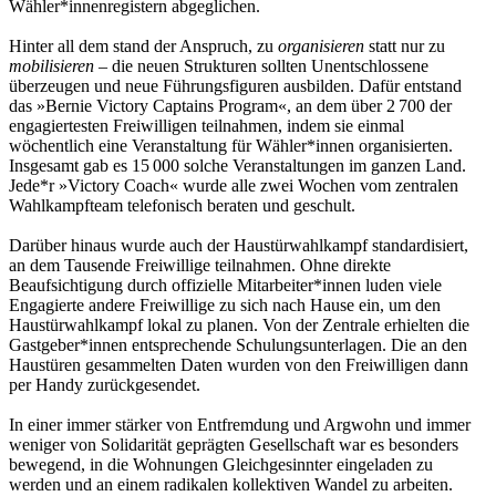
Wähler*innenregistern abgeglichen.
Hinter all dem stand der Anspruch, zu
organisieren
statt nur zu
mobilisieren
– die neuen Strukturen sollten Unentschlossene
überzeugen und neue Führungsfiguren ausbilden. Dafür entstand
das »Bernie Victory Captains Program«, an dem über 2 700 der
engagiertesten Freiwilligen teilnahmen, indem sie einmal
wöchentlich eine Veranstaltung für Wähler*innen organisierten.
Insgesamt gab es 15 000 solche Veranstaltungen im ganzen Land.
Jede*r »Victory Coach« wurde alle zwei Wochen vom zentralen
Wahlkampfteam telefonisch beraten und geschult.
Darüber hinaus wurde auch der Haustürwahlkampf standardisiert,
an dem Tausende Freiwillige teilnahmen. Ohne direkte
Beaufsichtigung durch offizielle Mitarbeiter*innen luden viele
Engagierte andere Freiwillige zu sich nach Hause ein, um den
Haustürwahlkampf lokal zu planen. Von der Zentrale erhielten die
Gastgeber*innen entsprechende Schulungsunterlagen. Die an den
Haustüren gesammelten Daten wurden von den Freiwilligen dann
per Handy zurückgesendet.
In einer immer stärker von Entfremdung und Argwohn und immer
weniger von Solidarität geprägten Gesellschaft war es besonders
bewegend, in die Wohnungen Gleichgesinnter eingeladen zu
werden und an einem radikalen kollektiven Wandel zu arbeiten.