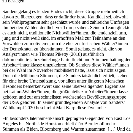
zu besiegen.
Sanders gelang es letzten Endes nicht, diese Gruppe mehrheitlich
davon zu überzeugen, dass er dafür der beste Kandidat sei, obwohl
sein Wahlprogramm sehr geschätzt wurde und zahlreiche Umfragen
ihn bei den Wahlen deutlich vor Trump sahen. Seinem Team glückte
es auch nicht, traditionelle Nichtwähler*innen, die tendenziell arm,
jung und nicht weiß sind, im erhofften Maß zur Teilnahme an den
Vorwahlen zu motivieren, um die eher zentristischen Wähler*innen
der Demokraten zu überstimmen. Somit gelang es nicht, die von
Analyst*innen wie Thomas Piketty (2018) ausführlich
dokumentierte jahrzehntelange Parteiflucht und Stimmenthaltung der
Arbeiter*innenklasse umzukehren. Ob Sanders diese Wähler*innen
bei der Wahl im November mobilisiert hätte, lässt sich nicht sagen.
Doch die Millionen Stimmen, die Sanders tatsächlich erhielt, stehen
für eine breite Unterstützung, vor allem unter jüngeren Menschen.
Besonders bemerkenswert sind seine überwältigenden Ergebnisse
bei Latino-Wähler*innen, die größtenteils zur Arbeiter*innenklasse
gehören und zur am schnellsten wachsenden Bevölkerungsgruppe
der USA gehören. In seiner grundlegenden Analyse von Sanders’
Wahlkampf 2020 beschreibt Matt Karp diese Dynamik:
»In besonders lateinamerikanisch geprägten Gegenden von East Los
Angeles bis Northside Houston erhielt ›Tío Bernie‹ oft mehr
Stimmen als Biden, Bloomberg und Warren zusammen. […] Und da