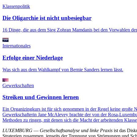
Klassenpolitik
Die Oligarchie ist nicht unbesiegbar
16 Dinge, die aus dem Sieg Zohran Mamdanis bei den Vorwahlen 
Internationales
Erfolge einer Niederlage
Was sich aus dem Wahlkampf von Bernie Sanders lernen lässt.
Gewerkschaften
Streiken und Gewinnen lernen
Ein Organizingkurs ist für sich genommen in der Regel keine große 
Gewerkschafterin Jane McAlevey brachte der von der Rosa-Luxemburg
Methoden zu ringen, mit denen sich die Macht der arbeitenden Klasse
LUXEMBURG
—
Gesellschaftsanalyse und linke Praxis
ist das Dis
Strategien zusammen, jenseits der Trennung von Strömungen und Schu