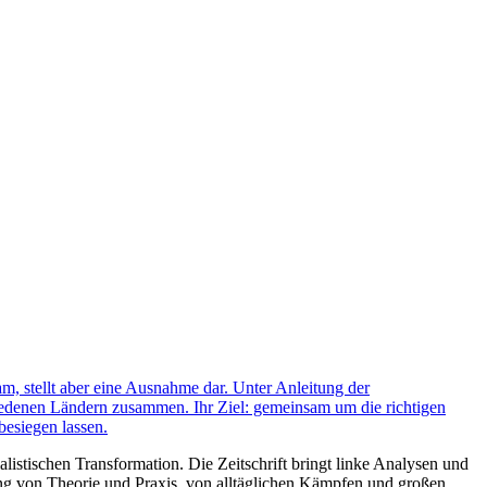
m, stellt aber eine Ausnahme dar. Unter Anleitung der
edenen Ländern zusammen. Ihr Ziel: gemeinsam um die richtigen
besiegen lassen.
listischen Transformation. Die Zeitschrift bringt linke Analysen und
ng von Theorie und Praxis, von alltäglichen Kämpfen und großen