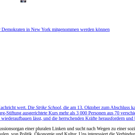
der Demokraten in New York mitgenommen werden können
Nachricht wert. Die
Strike School
, die am 13. Oktober zum Abschluss ka
-Stiftung ausgerichtete Kurs mehr als 3 000 Personen aus 70 verschi
 wiederaufbauen lässt, und die herrschenden Kräfte herausfordern und 
kussionsorgan einer pluralen Linken und sucht nach Wegen zu einer sozia
len, von Politik, Ökonomie und Kultur. Uns interessiert die Verbindu