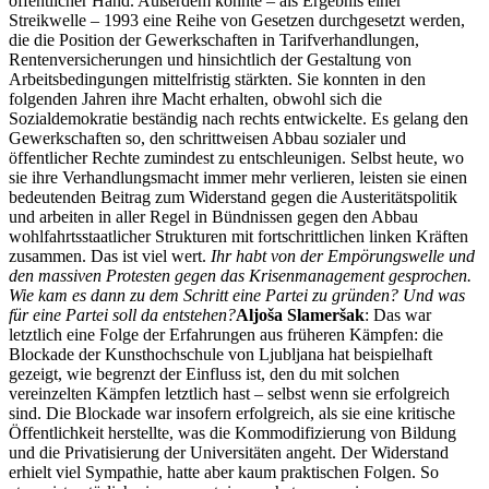
öffentlicher Hand. Außerdem konnte – als Ergebnis einer
Streikwelle – 1993 eine Reihe von Gesetzen durchgesetzt werden,
die die Position der Gewerkschaften in Tarifverhandlungen,
Rentenversicherungen und hinsichtlich der Gestaltung von
Arbeitsbedingungen mittelfristig stärkten. Sie konnten in den
folgenden Jahren ihre Macht erhalten, obwohl sich die
Sozialdemokratie beständig nach rechts entwickelte. Es gelang den
Gewerkschaften so, den schrittweisen Abbau sozialer und
öffentlicher Rechte zumindest zu entschleunigen. Selbst heute, wo
sie ihre Verhandlungsmacht immer mehr verlieren, leisten sie einen
bedeutenden Beitrag zum Widerstand gegen die Austeritätspolitik
und arbeiten in aller Regel in Bündnissen gegen den Abbau
wohlfahrtsstaatlicher Strukturen mit fortschrittlichen linken Kräften
zusammen. Das ist viel wert.
Ihr habt von der Empörungswelle und
den massiven Protesten gegen das Krisenmanagement gesprochen.
Wie kam es dann zu dem Schritt eine Partei zu gründen? Und was
für eine Partei soll da entstehen?
Aljoša Slameršak
: Das war
letztlich eine Folge der Erfahrungen aus früheren Kämpfen: die
Blockade der Kunsthochschule von Ljubljana hat beispielhaft
gezeigt, wie begrenzt der Einfluss ist, den du mit solchen
vereinzelten Kämpfen letztlich hast – selbst wenn sie erfolgreich
sind. Die Blockade war insofern erfolgreich, als sie eine kritische
Öffentlichkeit herstellte, was die Kommodifizierung von Bildung
und die Privatisierung der Universitäten angeht. Der Widerstand
erhielt viel Sympathie, hatte aber kaum praktischen Folgen. So