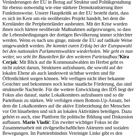
Veränderungen der EU in Bezug auf Struktur und Politikgestaltung
für ebenso notwendig wie eine stärkere Demokratisierung ihrer
Funktionsweise. Unsere Hauptkritik an der EU besteht darin, dass
es sich im Kern um ein neoliberales Projekt handelt, bei dem die
Kernländer die Peripherieländer ausbeuten. Mit der Krise wurden
ihnen noch härtere neoliberale Maßnahmen aufgezwungen, so dass
die Lebensbedingungen der dortigen Bevölkerung immer schlechter
werden. Wenn es nach uns ginge, müsste die EU auf radikale Weise
umgewandelt werden.
Ihr konntet euren Erfolg bei der Europawahl
bei den nationalen Parlamentswahlen wiederholen. Wie geht es nun
weiter, wo seht ihr Baustellen für den weiteren Parteiaufbau?
Kira
Cerjak
: Mit Blick auf die Kommunalwahlen im Herbst geht es
nicht zuletzt darum, Strukturen aufzubauen, die sowohl auf der
lokalen Ebene als auch landesweit sichtbar werden und für
Öffentlichkeit sorgen können. Wir verfügen nicht über bekannte
Gesichter und bekommen noch keine staatliche Förderung, das sind
strukturelle Nachteile. Für die weitere Entwicklung des IDŠ liegt der
Fokus also darauf, starke Lokalkomitees aufzubauen und so die
Parteibasis zu stärken. Wir verfolgen einen Bottom-Up-Ansatz, bei
dem die Lokalkomitees auf die aktive Einbeziehung der Menschen
vor Ort hinarbeiten und sich an lokalen Aktivitäten beteiligen. Dazu
gehört es auch, eine Plattform für politische Bildung und Diskussion
aufbauen.
Mario Vladić
: Ein zweiter wichtiger Fokus ist die
Zusammenarbeit mit zivilgesellschaftlichen Akteuren und sozialen
Bewegungen. Im Parteienbündnis Vereinigte Linke gibt es den