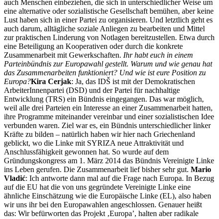
auch Menschen einbeziehen, die sich in unterschiedlicher Weise um
eine alternative oder sozialistische Gesellschaft bemühen, aber keine
Lust haben sich in einer Partei zu organisieren. Und letztlich geht es
auch darum, alltägliche soziale Anliegen zu bearbeiten und Mittel
zur praktischen Linderung von Notlagen bereitzustellen. Etwa durch
eine Beteiligung an Kooperativen oder durch die konkrete
Zusammenarbeit mit Gewerkschaften.
Ihr habt euch in einem
Parteinbündnis zur Europawahl gestellt. Warum und wie genau hat
das Zusammenarbeiten funktioniert? Und wie ist eure Position zu
Europa?
Kira Cerjak
: Ja, das IDŠ ist mit der Demokratischen
ArbeiterInnenpartei (DSD) und der Partei für nachhaltige
Entwicklung (TRS) ein Bündnis eingegangen. Das war möglich,
weil alle drei Parteien ein Interesse an einer Zusammenarbeit hatten,
ihre Programme miteinander vereinbar und einer sozialistischen Idee
verbunden waren. Ziel war es, ein Bündnis unterschiedlicher linker
Kräfte zu bilden – natürlich haben wir hier nach Griechenland
geblickt, wo die Linke mit SYRIZA neue Attraktivität und
Anschlussfähigkeit gewonnen hat. So wurde auf dem
Gründungskongress am 1. März 2014 das Bündnis Vereinigte Linke
ins Leben gerufen. Die Zusammenarbeit lief bisher sehr gut.
Mario
Vladić
: Ich antworte dann mal auf die Frage nach Europa. In Bezug
auf die EU hat die von uns gegründete Vereinigte Linke eine
ähnliche Einschätzung wie die Europäische Linke (EL), also haben
wir uns ihr bei den Europawahlen angeschlossen. Genauer heißt
das: Wir befürworten das Projekt ‚Europa’, halten aber radikale