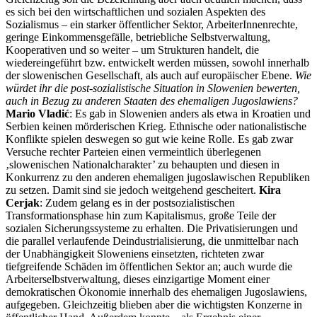
es sich bei den wirtschaftlichen und sozialen Aspekten des
Sozialismus – ein starker öffentlicher Sektor, ArbeiterInnenrechte,
geringe Einkommensgefälle, betriebliche Selbstverwaltung,
Kooperativen und so weiter – um Strukturen handelt, die
wiedereingeführt bzw. entwickelt werden müssen, sowohl innerhalb
der slowenischen Gesellschaft, als auch auf europäischer Ebene.
Wie
würdet ihr die post-sozialistische Situation in Slowenien bewerten,
auch in Bezug zu anderen Staaten des ehemaligen Jugoslawiens?
Mario Vladić
: Es gab in Slowenien anders als etwa in Kroatien und
Serbien keinen mörderischen Krieg. Ethnische oder nationalistische
Konflikte spielen deswegen so gut wie keine Rolle. Es gab zwar
Versuche rechter Parteien einen vermeintlich überlegenen
‚slowenischen Nationalcharakter’ zu behaupten und diesen in
Konkurrenz zu den anderen ehemaligen jugoslawischen Republiken
zu setzen. Damit sind sie jedoch weitgehend gescheitert.
Kira
Cerjak
: Zudem gelang es in der postsozialistischen
Transformationsphase hin zum Kapitalismus, große Teile der
sozialen Sicherungssysteme zu erhalten. Die Privatisierungen und
die parallel verlaufende Deindustrialisierung, die unmittelbar nach
der Unabhängigkeit Sloweniens einsetzten, richteten zwar
tiefgreifende Schäden im öffentlichen Sektor an; auch wurde die
Arbeiterselbstverwaltung, dieses einzigartige Moment einer
demokratischen Ökonomie innerhalb des ehemaligen Jugoslawiens,
aufgegeben. Gleichzeitig blieben aber die wichtigsten Konzerne in