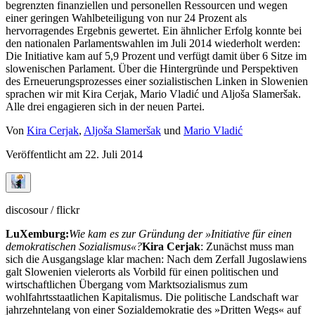
begrenzten finanziellen und personellen Ressourcen und wegen
einer geringen Wahlbeteiligung von nur 24 Prozent als
hervorragendes Ergebnis gewertet. Ein ähnlicher Erfolg konnte bei
den nationalen Parlamentswahlen im Juli 2014 wiederholt werden:
Die Initiative kam auf 5,9 Prozent und verfügt damit über 6 Sitze im
slowenischen Parlament. Über die Hintergründe und Perspektiven
des Erneuerungsprozesses einer sozialistischen Linken in Slowenien
sprachen wir mit Kira Cerjak, Mario Vladić und Aljoša Slameršak.
Alle drei engagieren sich in der neuen Partei.
Von
Kira Cerjak
,
Aljoša Slameršak
und
Mario Vladić
Veröffentlicht am
22. Juli 2014
discosour / flickr
LuXemburg:
Wie kam es zur Gründung der »Initiative für einen
demokratischen Sozialismus«?
Kira Cerjak
: Zunächst muss man
sich die Ausgangslage klar machen: Nach dem Zerfall Jugoslawiens
galt Slowenien vielerorts als Vorbild für einen politischen und
wirtschaftlichen Übergang vom Marktsozialismus zum
wohlfahrtsstaatlichen Kapitalismus. Die politische Landschaft war
jahrzehntelang von einer Sozialdemokratie des »Dritten Wegs« auf