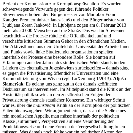
Bericht der Kommission zur Korruptionsprävention. Es wurden
schwerwiegende Vorwürfe gegen drei führende Politiker
Sloweniens erhoben: den Bürgermeister von Mariobor Franc
Kangler, Premierminister Janez Janša und den Bürgermeister von
Ljubljana Zoran Janković. In Ljubljana zogen am 8. Februar 2013
mehr als 20 000 Menschen auf die Straße. Das war für Slowenien
beachtlich – die Proteste rüttelte die Öffentlichkeit auf und
verschaffte kritischen Stimmen Gehör in den öffentlichen Medien.
Die AktivistInnen aus dem Umfeld der Universität der ArbeiterInnen
und Punks sowie linke Studierendenorganisationen spielten
innerhalb der Proteste eine besondere Rolle. Sie konnten auf
Erfahrungen aus den Jahren des studentischen Widerstands in den
Ländern des ehemaligen Jugoslawiens zurückgreifen – damals ging
es gegen die Privatisierung öffentlicher Universitäten und eine
Kommodifizierung von Wissen (vgl. LuXemburg 1/2013).
Aljoša
Slameršak
: Es gelang uns ganz gut in den damals geöffneten
Diskursraum zu intervenieren. Im Mittelpunkt stand die Kritik an der
Austeritätspolitik sowie an den zerstörerischen Folgen der
Privatisierung ehemals staatlicher Konzerne. Ein wichtiger Schritt
war es, über die
mainstream
Kritik an der Korruption der politischen
Eliten hinauszugehen. Wir argumentierten, dass an die Stelle eines
rein moralischen Appells, man müsse innerhalb der politischen
Klasse ‚aufräumen’, Perspektiven auf eine Veränderung der
Produktionsweise und neue Formen der Vergesellschaftung treten
müssten. Was damals noch fehlte war ein politischer Akteur, der