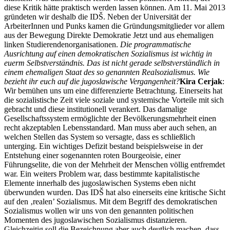
diese Kritik hätte praktisch werden lassen können. Am 11. Mai 2013
gründeten wir deshalb die IDŠ. Neben der Universität der
ArbeiterInnen und Punks kamen die Gründungsmitglieder vor allem
aus der Bewegung Direkte Demokratie Jetzt und aus ehemaligen
linken Studierendenorganisationen.
Die programmatische
Ausrichtung auf einen demokratischen Sozialismus ist wichtig in
euerm Selbstverständnis. Das ist nicht gerade selbstverständlich in
einem ehemaligen Staat des so genannten Realsozialismus. Wie
bezieht ihr euch auf die jugoslawische Vergangenheit?
Kira Cerjak
:
Wir bemühen uns um eine differenzierte Betrachtung. Einerseits hat
die sozialistische Zeit viele soziale und systemische Vorteile mit sich
gebracht und diese institutionell verankert. Das damalige
Gesellschaftssystem ermöglichte der Bevölkerungsmehrheit einen
recht akzeptablen Lebensstandard. Man muss aber auch sehen, an
welchen Stellen das System so versagte, dass es schließlich
unterging. Ein wichtiges Defizit bestand beispielsweise in der
Entstehung einer sogenannten roten Bourgeoisie, einer
Führungselite, die von der Mehrheit der Menschen völlig entfremdet
war. Ein weiters Problem war, dass bestimmte kapitalistische
Elemente innerhalb des jugoslawischen Systems eben nicht
überwunden wurden. Das IDŠ hat also einerseits eine kritische Sicht
auf den ‚realen’ Sozialismus. Mit dem Begriff des demokratischen
Sozialismus wollen wir uns von den genannten politischen
Momenten des jugoslawischen Sozialismus distanzieren.
Gleichzeitig soll die Bezeichnung aber auch deutlich machen, dass