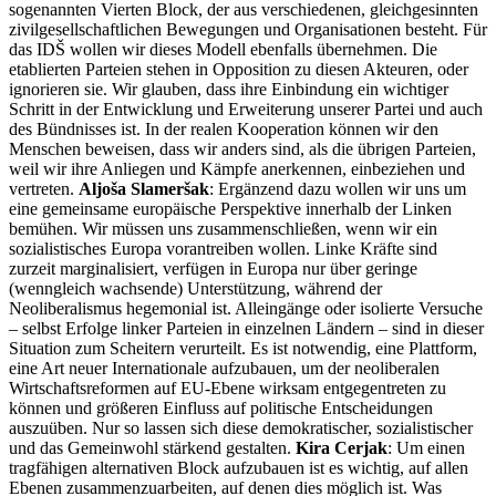
sogenannten Vierten Block, der aus verschiedenen, gleichgesinnten
zivilgesellschaftlichen Bewegungen und Organisationen besteht. Für
das IDŠ wollen wir dieses Modell ebenfalls übernehmen. Die
etablierten Parteien stehen in Opposition zu diesen Akteuren, oder
ignorieren sie. Wir glauben, dass ihre Einbindung ein wichtiger
Schritt in der Entwicklung und Erweiterung unserer Partei und auch
des Bündnisses ist. In der realen Kooperation können wir den
Menschen beweisen, dass wir anders sind, als die übrigen Parteien,
weil wir ihre Anliegen und Kämpfe anerkennen, einbeziehen und
vertreten.
Aljoša Slameršak
: Ergänzend dazu wollen wir uns um
eine gemeinsame europäische Perspektive innerhalb der Linken
bemühen. Wir müssen uns zusammenschließen, wenn wir ein
sozialistisches Europa vorantreiben wollen. Linke Kräfte sind
zurzeit marginalisiert, verfügen in Europa nur über geringe
(wenngleich wachsende) Unterstützung, während der
Neoliberalismus hegemonial ist. Alleingänge oder isolierte Versuche
– selbst Erfolge linker Parteien in einzelnen Ländern – sind in dieser
Situation zum Scheitern verurteilt. Es ist notwendig, eine Plattform,
eine Art neuer Internationale aufzubauen, um der neoliberalen
Wirtschaftsreformen auf EU-Ebene wirksam entgegentreten zu
können und größeren Einfluss auf politische Entscheidungen
auszuüben. Nur so lassen sich diese demokratischer, sozialistischer
und das Gemeinwohl stärkend gestalten.
Kira Cerjak
: Um einen
tragfähigen alternativen Block aufzubauen ist es wichtig, auf allen
Ebenen zusammenzuarbeiten, auf denen dies möglich ist. Was