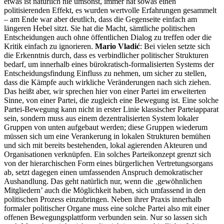
etwas ist natürlich nie umsonst, immer hat sowas einen
politisierenden Effekt, es wurden wertvolle Erfahrungen gesammelt
– am Ende war aber deutlich, dass die Gegenseite einfach am
längeren Hebel sitzt. Sie hat die Macht, sämtliche politischen
Entscheidungen auch ohne öffentlichen Dialog zu treffen oder die
Kritik einfach zu ignorieren.
Mario Vladić
: Bei vielen setzte sich
die Erkenntnis durch, dass es verbindlicher politischer Strukturen
bedarf, um innerhalb eines bürokratisch-formalisierten Systems der
Entscheidungsfindung Einfluss zu nehmen, um sicher zu stellen,
dass die Kämpfe auch wirkliche Veränderungen nach sich ziehen.
Das heißt aber, wir sprechen hier von einer Partei im erweiterten
Sinne, von einer Partei, die zugleich eine Bewegung ist. Eine solche
Partei-Bewegung kann nicht in erster Linie klassischer Parteiapparat
sein, sondern muss aus einem dezentralisierten System lokaler
Gruppen von unten aufgebaut werden; diese Gruppen wiederum
müssen sich um eine Verankerung in lokalen Strukturen bemühen
und sich mit bereits bestehenden, lokal agierenden Akteuren und
Organisationen verknüpfen. Ein solches Parteikonzept grenzt sich
von der hierarchischen Form eines bürgerlichen Vertretungsorgans
ab, setzt dagegen einen umfassenden Anspruch demokratischer
Aushandlung. Das geht natürlich nur, wenn die ‚gewöhnlichen
Mitgliedern’ auch die Möglichkeit haben, sich umfassend in den
politischen Prozess einzubringen. Neben ihrer Praxis innerhalb
formaler politischer Organe muss eine solche Partei also mit einer
offenen Bewegungsplattform verbunden sein. Nur so lassen sich