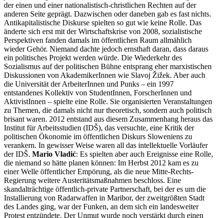
der einen und einer nationalistisch-christlichen Rechten auf der
anderen Seite geprägt. Dazwischen oder daneben gab es fast nichts.
Antikapitalistische Diskurse spielten so gut wie keine Rolle. Das
änderte sich erst mit der Wirtschaftskrise von 2008, sozialistische
Perspektiven fanden damals im öffentlichen Raum allmählich
wieder Gehör. Niemand dachte jedoch ernsthaft daran, dass daraus
ein politisches Projekt werden würde. Die Wiederkehr des
Sozialismus auf der politischen Bühne entsprang eher marxistischen
Diskussionen von AkademikerInnen wie Slavoj Žižek. Aber auch
die Universität der ArbeiterInnen und Punks – ein 1997
entstandenes Kollektiv von StudentInnen, ForscherInnen und
AktivistInnen – spielte eine Rolle. Sie organisierten Veranstaltungen
zu Themen, die damals nicht nur theoretisch, sondern auch politisch
brisant waren. 2012 entstand aus diesem Zusammenhang heraus das
Institut für Arbeitsstudien (IDŠ), das versuchte, eine Kritik der
politischen Ökonomie im öffentlichen Diskurs Sloweniens zu
verankern. In gewisser Weise waren all das intellektuelle Vorläufer
der IDŠ.
Mario Vladić
: Es spielten aber auch Ereignisse eine Rolle,
die niemand so hätte planen können: Im Herbst 2012 kam es zu
einer Welle öffentlicher Empörung, als die neue Mitte-Rechts-
Regierung weitere Austeritätsmaßnahmen beschloss. Eine
skandalträchtige öffentlich-private Partnerschaft, bei der es um die
Installierung von Radarwaffen in Maribor, der zweitgrößten Stadt
des Landes ging, war der Funken, an dem sich ein landesweiter
Protest entzündete. Der Unmut wurde noch verstärkt durch einen