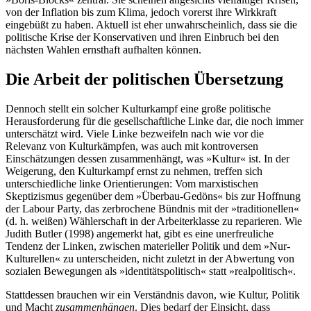
von der Inflation bis zum Klima, jedoch vorerst ihre Wirkkraft
eingebüßt zu haben. Aktuell ist eher unwahrscheinlich, dass sie die
politische Krise der Konservativen und ihren Einbruch bei den
nächsten Wahlen ernsthaft aufhalten können.
Die Arbeit der politischen Übersetzung
Dennoch stellt ein solcher Kulturkampf eine große politische
Herausforderung für die gesellschaftliche Linke dar, die noch immer
unterschätzt wird. Viele Linke bezweifeln nach wie vor die
Relevanz von Kulturkämpfen, was auch mit kontroversen
Einschätzungen dessen zusammenhängt, was »Kultur« ist. In der
Weigerung, den Kulturkampf ernst zu nehmen, treffen sich
unterschiedliche linke Orientierungen: Vom marxistischen
Skeptizismus gegenüber dem »Überbau-Gedöns« bis zur Hoffnung
der Labour Party, das zerbrochene Bündnis mit der »traditionellen«
(d. h. weißen) Wählerschaft in der Arbeiterklasse zu reparieren. Wie
Judith Butler (1998) angemerkt hat, gibt es eine unerfreuliche
Tendenz der Linken, zwischen materieller Politik und dem »Nur-
Kulturellen« zu unterscheiden, nicht zuletzt in der Abwertung von
sozialen Bewegungen als »identitätspolitisch« statt »realpolitisch«.
Stattdessen brauchen wir ein Verständnis davon, wie Kultur, Politik
und Macht
zusammenhängen
. Dies bedarf der Einsicht, dass