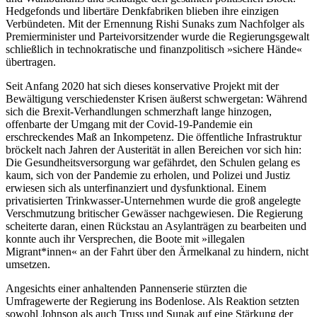
Hedgefonds und libertäre Denkfabriken blieben ihre einzigen
Verbündeten. Mit der Ernennung Rishi Sunaks zum Nachfolger als
Premierminister und Parteivorsitzender wurde die Regierungsgewalt
schließlich in technokratische und finanzpolitisch »sichere Hände«
übertragen.
Seit Anfang 2020 hat sich dieses konservative Projekt mit der
Bewältigung verschiedenster Krisen äußerst schwergetan: Während
sich die Brexit-Verhandlungen schmerzhaft lange hinzogen,
offenbarte der Umgang mit der Covid-19-Pandemie ein
erschreckendes Maß an Inkompetenz. Die öffentliche Infrastruktur
bröckelt nach Jahren der Austerität in allen Bereichen vor sich hin:
Die Gesundheitsversorgung war gefährdet, den Schulen gelang es
kaum, sich von der Pandemie zu erholen, und Polizei und Justiz
erwiesen sich als unterfinanziert und dysfunktional. Einem
privatisierten Trinkwasser-Unternehmen wurde die groß angelegte
Verschmutzung britischer Gewässer nachgewiesen. Die Regierung
scheiterte daran, einen Rückstau an Asylanträgen zu bearbeiten und
konnte auch ihr Versprechen, die Boote mit »illegalen
Migrant*innen« an der Fahrt über den Ärmelkanal zu hindern, nicht
umsetzen.
Angesichts einer anhaltenden Pannenserie stürzten die
Umfragewerte der Regierung ins Bodenlose. Als Reaktion setzten
sowohl Johnson als auch Truss und Sunak auf eine Stärkung der