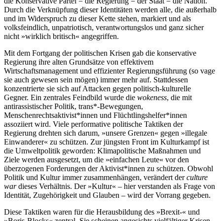
die Konservative Partei = die Regierung = der Staat = die Nation.
Durch die Verknüpfung dieser Identitäten werden alle, die außerhalb
und im Widerspruch zu dieser Kette stehen, markiert und als
volksfeindlich, unpatriotisch, verantwortungslos und ganz sicher
nicht »wirklich britisch« angegriffen.
Mit dem Fortgang der politischen Krisen gab die konservative
Regierung ihre alten Grundsätze von effektivem
Wirtschaftsmanagement und effizienter Regierungsführung (so vage
sie auch gewesen sein mögen) immer mehr auf. Stattdessen
konzentrierte sie sich auf Attacken gegen politisch-kulturelle
Gegner. Ein zentrales Feindbild wurde die
wokeness
, die mit
antirassistischer Politik, trans*-Bewegungen,
Menschenrechtsaktivist*innen und Flüchtlingshelfer*innen
assoziiert wird. Viele performative politische Taktiken der
Regierung drehten sich darum, »unsere Grenzen« gegen »illegale
Einwanderer« zu schützen. Zur jüngsten Front im Kulturkampf ist
die Umweltpolitik geworden: Klimapolitische Maßnahmen und
Ziele werden ausgesetzt, um die »einfachen Leute« vor den
überzogenen Forderungen der Aktivist*innen zu schützen. Obwohl
Politik und Kultur immer zusammenhängen, verändert der
culture
war
dieses Verhältnis. Der »Kultur« – hier verstanden als Frage von
Identität, Zugehörigkeit und Glauben – wird der Vorrang gegeben.
Diese Taktiken waren für die Herausbildung des »Brexit-« und
»Boris-Blocks« zentral. Sie scheinen angesichts vielfältiger Krisen,