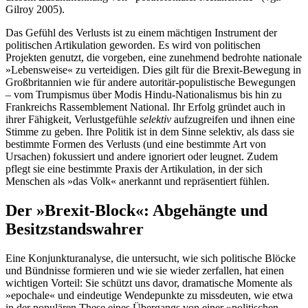
Gilroy 2005).
Das Gefühl des Verlusts ist zu einem mächtigen Instrument der
politischen Artikulation geworden. Es wird von politischen
Projekten genutzt, die vorgeben, eine zunehmend bedrohte nationale
»Lebensweise« zu verteidigen. Dies gilt für die Brexit-Bewegung in
Großbritannien wie für andere autoritär-populistische Bewegungen
– vom Trumpismus über Modis Hindu-Nationalismus bis hin zu
Frankreichs Rassemblement National. Ihr Erfolg gründet auch in
ihrer Fähigkeit, Verlustgefühle
selektiv
aufzugreifen und ihnen eine
Stimme zu geben. Ihre Politik ist in dem Sinne selektiv, als dass sie
bestimmte Formen des Verlusts (und eine bestimmte Art von
Ursachen) fokussiert und andere ignoriert oder leugnet. Zudem
pflegt sie eine bestimmte Praxis der Artikula­tion, in der sich
Menschen als »das Volk« anerkannt und repräsentiert fühlen.
Der »Brexit-Block«: Abgehängte und
Besitzstandswahrer
Eine Konjunkturanalyse, die untersucht, wie sich politische Blöcke
und Bündnisse formieren und wie sie wieder zerfallen, hat einen
wichtigen Vorteil: Sie schützt uns davor, dramatische Momente als
»epochale« und eindeutige Wendepunkte zu missdeuten, wie etwa
in der populären These eines Übergangs von einer »politischen