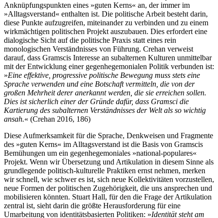
Anknüpfungspunkten eines »guten Kerns« an, der immer im
»Alltagsverstand« enthalten ist. Die politische Arbeit besteht darin,
diese Punkte aufzugreifen, miteinander zu verbinden und zu einem
wirkmächtigen politischen Projekt auszubauen. Dies erfordert eine
dialogische Sicht auf die politische Praxis statt eines rein
monologischen Verständnisses von Führung. Crehan verweist
darauf, dass Gramscis Interesse an subalternen Kulturen unmittelbar
mit der Entwicklung einer gegenhegemonialen Politik verbunden ist:
»
Eine effektive, progressive politische Bewegung muss stets eine
Sprache verwenden und eine Botschaft vermitteln, die von der
großen Mehrheit derer anerkannt werden, die sie erreichen sollen.
Dies ist sicherlich einer der Gründe dafür, dass Gramsci die
Kartierung des subalternen Verständnisses der Welt als so wichtig
ansah.
« (Crehan 2016, 186)
Diese Aufmerksamkeit für die Sprache, Denkweisen und Fragmente
des »guten Kerns« im Alltagsverstand ist die Basis von Gramscis
Bemühungen um ein gegenhegemoniales »national-populares«
Projekt. Wenn wir Übersetzung und Artikulation in diesem Sinne als
grundlegende politisch-kulturelle Praktiken ernst nehmen, merken
wir schnell, wie schwer es ist, sich neue Kollektivitäten vorzustellen,
neue Formen der politischen Zugehörigkeit, die uns ansprechen und
mobilisieren könnten. Stuart Hall, für den die Frage der Artikulation
zentral ist, sieht darin die größte Herausforderung für eine
Umarbeitung von identitätsbasierten Politiken: »
Identität steht am