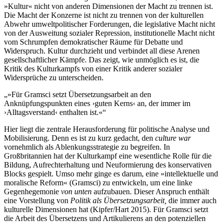
»Kultur« nicht von anderen Dimensionen der Macht zu trennen ist.
Die Macht der Konzerne ist nicht zu trennen von der kulturellen
Abwehr umweltpolitischer Forderungen, die legislative Macht nicht
von der Ausweitung sozialer Repression, institutionelle Macht nicht
vom Schrumpfen demokratischer Räume für Debatte und
Widerspruch. Kultur durchzieht und verbindet all diese Arenen
gesellschaftlicher Kämpfe. Das zeigt, wie unmöglich es ist, die
Kritik des Kulturkampfs von einer Kritik anderer sozialer
Widersprüche zu unterscheiden.
»Für Gramsci setzt Übersetzungsarbeit an den
Anknüpfungspunkten eines ›guten Kerns‹ an, der immer im
›Alltagsverstand‹ enthalten ist.«
Hier liegt die zentrale Herausforderung für politische Analyse und
Mobilisierung. Denn es ist zu kurz gedacht, den
culture war
vornehmlich als Ablenkungsstrategie zu begreifen. In
Großbritannien hat der Kulturkampf eine wesentliche Rolle für die
Bildung, Aufrechterhaltung und Neuformierung des konservativen
Blocks gespielt. Umso mehr ginge es darum, eine »intellektuelle und
moralische Reform« (Gramsci) zu entwickeln, um eine linke
Gegenhegemonie
von unten
aufzubauen. Dieser Anspruch enthält
eine Vorstellung von
Politik als Übersetzungsarbeit,
die immer auch
kulturelle Dimensionen hat (Kipfer/Hart 2015). Für Gramsci setzt
die Arbeit des Übersetzens und Artikulierens an den potenziellen