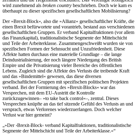
wird zunehmend als
broken country
beschrieben. Doch wie kam es
überhaupt zu dieser spezifischen gesellschaftlichen Mobilisierung?
Der »Brexit-Block«, also die »Allianz« gesellschaftlicher Kräfte, die
einen Brexit befürwortete und vorantrieb, bestand aus verschiedenen
gesellschaftlichen Gruppen. Er verband Kapitalfraktionen (vor allem
das Finanzkapital), traditionalistische Segmente der Mittelschicht
und Teile der Arbeiterklasse. Zusammengeschweißt wurden sie von
spezifischen Formen der Sehnsucht und Unzufriedenheit. Diese
Affekte hatten durchaus eine materielle Grundlage – die lange
Deindustrialisierung, der noch längere Niedergang des British
Empire und die Privatisierung vieler Bereiche des öffentlichen
Lebens. Zugleich sind die Affekte des Verlusts die treibende Kraft
und das »Bindemittel« gewesen, das diese diversen
gesellschaftlichen Gruppen mit spezifischen politischen Projekten
verband. Bei der Formierung des »Brexit-Blocks« war das
Versprechen, mit dem EU-Austritt die Kontrolle
zurückzugewinnen– »to take back control«–, zentral. Dieses
Versprechen knüpfte an das tief sitzende Gefühl des Verlusts an und
versprach, etwas Verlorenes wiederzuerlangen. Doch welcher
Verlust war hier gemeint?
»Der ›Brexit-Block‹ verband Kapitalfraktionen, traditionalistische
Segmente der Mittelschicht und Teile der Arbeiterklasse.«