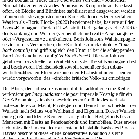
Normalität« zu einer Ära des Populismus. Konjunkturanalyse lässt
offen, ob Blöcke und Bündnisse stabilisiert und ausgeweitet werden
können oder sie zugunsten neuer Konstellationen wieder zerfallen.
Was ich als »Boris-Block« (2020) bezeichnet habe, basierte auf den
Leave
-Kampagnen für den EU-Austritt. Darin gelang es, die Affekte
der Kränkung und Wut der (vermeintlich und real) »Abgehängten«
oder »Vergessenen« zu artikulieren. Boris Johnsons Wahlkampagne
setzte auf das Versprechen, die »Kontrolle zurückzuholen«
(Take
back control!)
und griff zugleich den Unmut über die schleppenden
Brexit-Verhandlungen auf
(Get Brexit done!)
. Die von Johnson
geführten Torys hielten am Anti­elitismus der Brexit-Kampagnen fest
und beschworen Feindseligkeit sowohl gegenüber den urban-
weltoffen-liberalen Eliten wie auch den EU-Institutionen – beiden
wurde vorgeworfen, das »einfache britische Volk« zu erniedrigen.
Der Block, den Johnson zusammenführte, artikulierte eine Reihe
wirkmächtiger
Imagi­nationen:
die post-imperiale Nostalgie für ein
Groß
-Britannien, die oben beschriebenen Gefühle des Verlusts
insbesondere von Macht, Privilegien und Heimat und schließlich der
Wunsch nach Schutz von Wohlstand und Eigentum. Dieser Wunsch
einte große und kleine Rentiers – von globalen Hedgefonds bis zu
Menschen mit Besitz an Pensionsfonds und Immobilien. Dies erwies
sich trotz aller Unterschiede als erstaunlich stabile Basis des Blocks.
Davies beschreibt diese »neue konservative Koalition als eine
Allianz von Rentiers«, eine Art
Rentierismus
. »Die