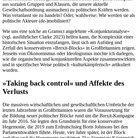
aus sozialen Gruppen und Klassen, die unsere aktuelle
Gesellschaftsordnung ausmachen) zu politischen Kräften werden.
Was veranlasst sie zu handeln? Oder, wahlweise: Wie werden sie als
politische Akteure (de-)mobilisiert?
Wie uns eine solche an Gramsci angelehnte »Konjunkturanalyse«
(vgl. ausführlicher Clarke 2023) helfen kann, die Komplexität einer
historischen Situation einzufangen, lässt sich am Aufstieg und
Zerfall des konservativen »Brexit-Blocks« in Großbritannien zeigen.
Jenseits von Ökonomismus oder Ideologismus möchte ich darlegen,
wie die organischen und konjunkturellen Aspekte zusammenwirkten
und in spezifischer Weise politisch »kulturkämpferisch« artikuliert
wurden.
»Taking back control« und Affekte des
Verlusts
Die massiven wirtschaftlichen und gesellschaftlichen Umbrüche der
letzten Jahrzehnte in Großbritannien waren die Voraussetzung für
die Bildung neuer politischer Blöcke rund um die Brexit-Kampagne
im Jahr 2016. Sie legten den Grundstein für eine konservative
Hegemonie, die 2019 zum Erdrutschsieg Boris Johnsons bei den
Parlamentswahlen führte. Heute, vier Jahre später, ist der Block
zerfallen und die Hegemonie erschüttert. Das Vereinigte Königreich