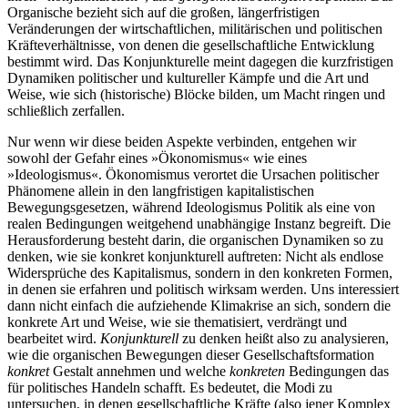
Organische bezieht sich auf die großen, längerfristigen
Veränderungen der wirtschaftlichen, militärischen und politischen
Kräfteverhältnisse, von denen die gesellschaftliche Entwicklung
bestimmt wird. Das Konjunkturelle meint dagegen die kurzfristigen
Dynamiken politischer und kultureller Kämpfe und die Art und
Weise, wie sich (historische) Blöcke bilden, um Macht ringen und
schließlich zerfallen.
Nur wenn wir diese beiden Aspekte verbinden, entgehen wir
sowohl der Gefahr eines »Ökonomismus« wie eines
»Ideologismus«. Ökonomismus verortet die Ursachen politischer
Phänomene allein in den langfristigen kapitalistischen
Bewegungsgesetzen, während Ideologismus Politik als eine von
realen Bedingungen weitgehend unabhängige Instanz begreift. Die
Herausforderung besteht darin, die organischen Dynamiken so zu
denken, wie sie konkret konjunkturell auftreten: Nicht als endlose
Widersprüche des Kapitalismus, sondern in den konkreten Formen,
in denen sie erfahren und politisch wirksam werden. Uns interessiert
dann nicht einfach die aufziehende Klimakrise an sich, sondern die
konkrete Art und Weise, wie sie thematisiert, verdrängt und
bearbeitet wird.
Konjunkturell
zu denken heißt also zu analysieren,
wie die organischen Bewegungen dieser Gesellschaftsformation
konkret
Gestalt annehmen und welche
konkreten
Bedingungen das
für politisches Handeln schafft. Es bedeutet, die Modi zu
untersuchen, in denen gesellschaftliche Kräfte (also jener Komplex