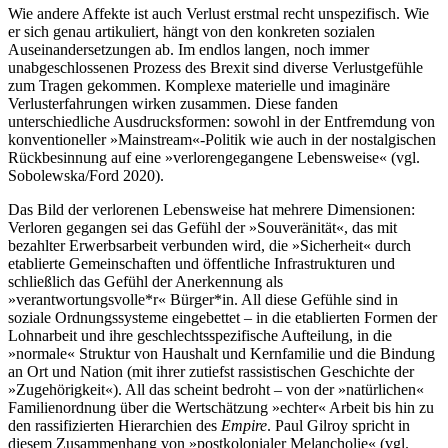
Wie andere Affekte ist auch Verlust erstmal recht unspezifisch. Wie
er sich genau artikuliert, hängt von den konkreten sozialen
Auseinandersetzungen ab. Im endlos langen, noch immer
unabgeschlossenen Prozess des Brexit sind diverse Verlustgefühle
zum Tragen gekommen. Komplexe materielle und imaginäre
Verlusterfahrungen wirken zusammen. Diese fanden
unterschiedliche Ausdrucksformen: sowohl in der Entfremdung von
konventioneller »Mainstream«-Politik wie auch in der nostalgischen
Rückbesinnung auf eine »verlorengegangene Lebensweise« (vgl.
Sobolewska/Ford 2020).
Das Bild der verlorenen Lebensweise hat mehrere Dimensionen:
Verloren gegangen sei das Gefühl der »Souveränität«, das mit
bezahlter Erwerbsarbeit verbunden wird, die »Sicherheit« durch
etablierte Gemeinschaften und öffentliche Infrastrukturen und
schließlich das Gefühl der Anerkennung als
»verantwortungsvolle*r« Bürger*in. All diese Gefühle sind in
soziale Ordnungssysteme eingebettet – in die etablierten Formen der
Lohnarbeit und ihre geschlechtsspezifische Aufteilung, in die
»normale« Struktur von Haushalt und Kernfamilie und die Bindung
an Ort und Nation (mit ihrer zutiefst rassistischen Geschichte der
»Zugehörigkeit«). All das scheint bedroht – von der »natürlichen«
Familienordnung über die Wertschätzung »echter« Arbeit bis hin zu
den rassifizierten Hierarchien des
Empire
. Paul Gilroy spricht in
diesem Zusammenhang von »postkolonialer Melancholie« (vgl.