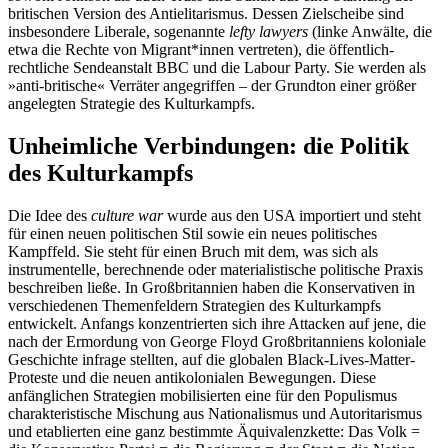
britischen Version des Antielitarismus. Dessen Zielscheibe sind
insbesondere Liberale, sogenannte
lefty lawyers
(linke Anwälte, die
etwa die Rechte von Migrant*innen vertreten), die öffentlich-
rechtliche Sende­anstalt BBC und die Labour Party. Sie werden als
»anti-britische« Verräter angegriffen – der Grundton einer größer
angelegten Strategie des Kulturkampfs.
Unheimliche Verbindungen: die Politik
des Kulturkampfs
Die Idee des
culture war
wurde aus den USA importiert und steht
für einen neuen politischen Stil sowie ein neues politisches
Kampffeld. Sie steht für einen Bruch mit dem, was sich als
instrumentelle, berechnende oder materialistische politische Praxis
beschreiben ließe. In Großbritannien haben die Konservativen in
verschiedenen Themenfeldern Strategien des Kulturkampfs
entwickelt. Anfangs konzentrierten sich ihre Attacken auf jene, die
nach der Ermordung von George Floyd Großbritanniens koloniale
Geschichte infrage stellten, auf die globalen Black-Lives-Matter-
Proteste und die neuen antikolonialen Bewegungen. Diese
anfänglichen Strategien mobilisierten eine für den Populismus
charakteristische Mischung aus Nationalismus und Autoritarismus
und etablierten eine ganz bestimmte Äquivalenzkette: Das Volk =