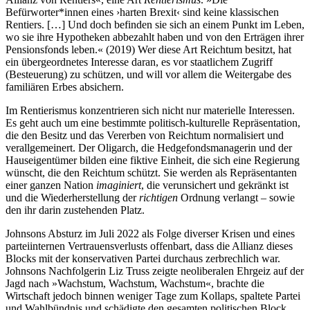
Befürworter*innen eines ›harten Brexit‹ sind keine klassischen
Rentiers. […] Und doch befinden sie sich an einem Punkt im Leben,
wo sie ihre Hypotheken abbezahlt haben und von den Erträgen ihrer
Pensionsfonds leben.« (2019) Wer diese Art Reichtum besitzt, hat
ein übergeordnetes Interesse daran, es vor staatlichem Zugriff
(Besteuerung) zu schützen, und will vor allem die Weitergabe des
familiären Erbes absichern.
Im Rentierismus konzentrieren sich nicht nur materielle Interessen.
Es geht auch um eine bestimmte politisch-kulturelle Repräsentation,
die den Besitz und das Vererben von Reichtum normalisiert und
verallgemeinert. Der Oligarch, die Hedgefondsmanagerin und der
Hauseigentümer bilden eine fiktive Einheit, die sich eine Regierung
wünscht, die den Reichtum schützt. Sie werden als Repräsentanten
einer ganzen Nation
imaginiert
, die verunsichert und gekränkt ist
und die Wiederherstellung der
richtigen
Ordnung verlangt – sowie
den ihr darin zustehenden Platz.
Johnsons Absturz im Juli 2022 als Folge diverser Krisen und eines
parteiinternen Vertrauensverlusts offenbart, dass die Allianz dieses
Blocks mit der konservativen Partei durchaus zerbrechlich war.
Johnsons Nachfolgerin Liz Truss zeigte neoliberalen Ehrgeiz auf der
Jagd nach »Wachstum, Wachstum, Wachstum«, brachte die
Wirtschaft jedoch binnen weniger Tage zum Kollaps, spaltete Partei
und Wahlbündnis und schädigte den gesamten politischen Block.