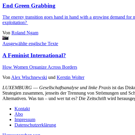
End Green Grabbing
The energy transition goes hand in hand with a growing demand for nat
exploitation?
Von
Roland Ngam
Ausgewählte englische Texte
A Feminist International?
How Women Organize Across Borders
Von
Alex Wischnewski
und
Kerstin Wolter
LUXEMBURG
—
Gesellschaftsanalyse und linke Praxis
ist das Dis
Strategien zusammen, jenseits der Trennung von Strömungen und Schu
Alternativen. Was tun – und wer tut es? Die Zeitschrift wird heraus
Kontakt
Abo
Impressum
Datenschutzerklärung