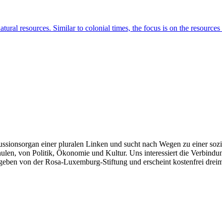
ural resources. Similar to colonial times, the focus is on the resource
kussionsorgan einer pluralen Linken und sucht nach Wegen zu einer sozia
len, von Politik, Ökonomie und Kultur. Uns interessiert die Verbindu
gegeben von der Rosa-Luxemburg-Stiftung und erscheint kostenfrei dreim