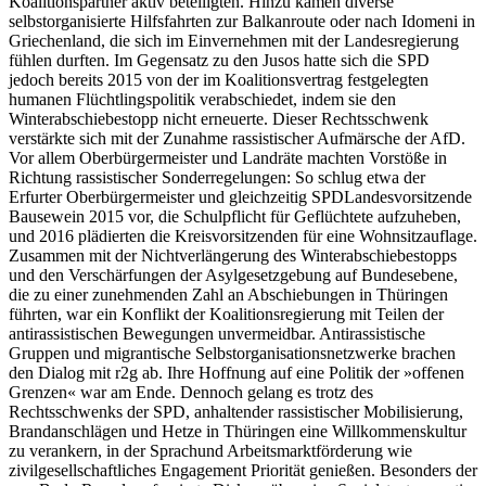
Koalitionspartner aktiv beteiligten. Hinzu kamen diverse
selbstorganisierte Hilfsfahrten zur Balkanroute oder nach Idomeni in
Griechenland, die sich im Einvernehmen mit der Landesregierung
fühlen durften. Im Gegensatz zu den Jusos hatte sich die SPD
jedoch bereits 2015 von der im Koalitionsvertrag festgelegten
humanen Flüchtlingspolitik verabschiedet, indem sie den
Winterabschiebestopp nicht erneuerte. Dieser Rechtsschwenk
verstärkte sich mit der Zunahme rassistischer Aufmärsche der AfD.
Vor allem Oberbürgermeister und Landräte machten Vorstöße in
Richtung rassistischer Sonderregelungen: So schlug etwa der
Erfurter Oberbürgermeister und gleichzeitig SPDLandesvorsitzende
Bausewein 2015 vor, die Schulpflicht für Geflüchtete aufzuheben,
und 2016 plädierten die Kreisvorsitzenden für eine Wohnsitzauflage.
Zusammen mit der Nichtverlängerung des Winterabschiebestopps
und den Verschärfungen der Asylgesetzgebung auf Bundesebene,
die zu einer zunehmenden Zahl an Abschiebungen in Thüringen
führten, war ein Konflikt der Koalitionsregierung mit Teilen der
antirassistischen Bewegungen unvermeidbar. Antirassistische
Gruppen und migrantische Selbstorganisationsnetzwerke brachen
den Dialog mit r2g ab. Ihre Hoffnung auf eine Politik der »offenen
Grenzen« war am Ende. Dennoch gelang es trotz des
Rechtsschwenks der SPD, anhaltender rassistischer Mobilisierung,
Brandanschlägen und Hetze in Thüringen eine Willkommenskultur
zu verankern, in der Sprachund Arbeitsmarktförderung wie
zivilgesellschaftliches Engagement Priorität genießen. Besonders der