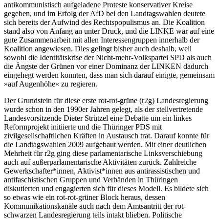
antikommunistisch aufgeladene Proteste konservativer Kreise
gegeben, und im Erfolg der AfD bei den Landtagswahlen deutete
sich bereits der Aufwind des Rechtspopulismus an. Die Koalition
stand also von Anfang an unter Druck, und die LINKE war auf eine
gute Zusammenarbeit mit allen Interessengruppen innerhalb der
Koalition angewiesen. Dies gelingt bisher auch deshalb, weil
sowohl die Identitätskrise der Nicht-mehr-Volkspartei SPD als auch
die Ängste der Grünen vor einer Dominanz der LINKEN dadurch
eingehegt werden konnten, dass man sich darauf einigte, gemeinsam
»auf Augenhöhe« zu regieren.
Der Grundstein für diese erste rot-rot-grüne (r2g) Landesregierung
wurde schon in den 1990er Jahren gelegt, als der stellvertretende
Landesvorsitzende Dieter Strützel eine Debatte um ein linkes
Reformprojekt initiierte und die Thüringer PDS mit
zivilgesellschaftlichen Kräften in Austausch trat. Darauf konnte für
die Landtagswahlen 2009 aufgebaut werden. Mit einer deutlichen
Mehrheit für r2g ging diese parlamentarische Linksverschiebung
auch auf außerparlamentarische Aktivitäten zurück. Zahlreiche
Gewerkschafter*innen, Aktivist*innen aus antirassistischen und
antifaschistischen Gruppen und Verbänden in Thüringen
diskutierten und engagierten sich für dieses Modell. Es bildete sich
so etwas wie ein rot-rot-grüner Block heraus, dessen
Kommunikationskanäle auch nach dem Amtsantritt der rot-
schwarzen Landesregierung teils intakt blieben. Politische