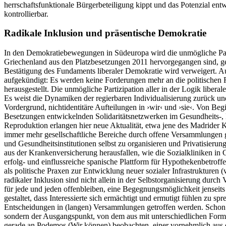
herrschaftsfunktionale Bürgerbeteiligung kippt und das Potenzial ent
kontrollierbar.
Radikale Inklusion und präsentische Demokratie
In den Demokratiebewegungen in Südeuropa wird die unmögliche Partizi
Griechenland aus den Platzbesetzungen 2011 hervorgegangen sind, geh
Bestätigung des Fundaments liberaler Demokratie wird verweigert. Au
aufgekündigt: Es werden keine Forderungen mehr an die politischen Rep
herausgestellt. Die unmögliche Partizipation aller in der Logik lib
Es weist die Dynamiken der regierbaren Individualisierung zurück und
Vordergrund, nichtidentitäre Aufteilungen in ›wir‹ und ›sie‹. Von Be
Besetzungen entwickelnden Solidaritätsnetzwerken im Gesundheits-,
Reproduktion erlangen hier neue Aktualität, etwa jene des Madrider Ko
immer mehr gesellschaftliche Bereiche durch offene Versammlungen 
und Gesundheitsinstitutionen selbst zu organisieren und Privatisier
aus der Krankenversicherung herausfallen, wie die Sozialkliniken in 
erfolg- und einflussreiche spanische Plattform für Hypothekenbetroffen
als politische Praxen zur Entwicklung neuer sozialer Infrastruktur
radikaler Inklusion sind nicht allein in der Selbstorganisierung durc
für jede und jeden offenbleiben, eine Begegnungsmöglichkeit jenseits
gestaltet, dass Interessierte sich ermächtigt und ermutigt fühlen zu s
Entscheidungen in (langen) Versammlungen getroffen werden. Schon i
sondern der Ausgangspunkt, von dem aus mit unterschiedlichen Forme
gerade an Podemos (Wir können) beobachten, einer vornehmlich aus 