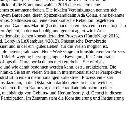
nblick auf die Kommunalwahlen 2015 eine weitere neue
odemos zusammenarbeiten. Die lokalen Vereinigungen nennen sich
yem Barcelona, deren Spitzenkandidatin Ada Colau, eine bekannte
mos. Stattdessen soll eine demokratische Rebellion losgetreten
logan von Ganemos Madrid (La democracia empieza en lo cercano) – im
rmöglicht, in der nachhaltig und gerecht agiert wird. Auf
s demokratischen konstituierenden Prozesses (Hardt/Negri 2013).
(vgl. Lorey in LuXemburg 4/2012). Präsentische Demokratie
ert und in der ein ›gutes Leben‹ für die Vielen möglich ist.
mpfe bereits praktiziert. Neue Werkzeuge im konstituierenden Prozess
aus der 15M-Bewegung hervorgegangene Bewegung für Demokratie
hops die Carta por la democracia erarbeitet. Sie wird als
te und wie damit begonnen werden kann, es zu praktizieren. Die
nkt. Sie ist an vielen Stellen in internationalistischer Perspektive
rid ist in einem mehrmonatigen kollektiven Prozess ein erster
ns dazu ein, in die Diskussion darüber einzutreten, in welcher
s einen offenen Raum vor, der eine radikale Inklusion in einer
t, unabhängig von Geburts- und Herkunftsort (vgl. Georgi in diesem
 Partizipation. Im Zentrum steht die Konstituierung und Instituierung