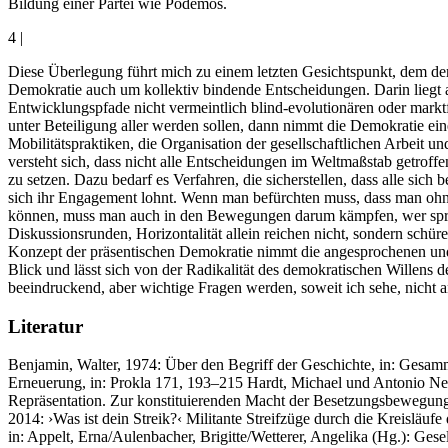
Bildung einer Partei wie Podemos.
4 |
Diese Überlegung führt mich zu einem letzten Gesichtspunkt, dem der
Demokratie auch um kollektiv bindende Entscheidungen. Darin liegt 
Entwicklungspfade nicht vermeintlich blind-evolutionären oder mark
unter Beteiligung aller werden sollen, dann nimmt die Demokratie ei
Mobilitätspraktiken, die Organisation der gesellschaftlichen Arbeit
versteht sich, dass nicht alle Entscheidungen im Weltmaßstab getroff
zu setzen. Dazu bedarf es Verfahren, die sicherstellen, dass alle sich
sich ihr Engagement lohnt. Wenn man befürchten muss, dass man ohne
können, muss man auch in den Bewegungen darum kämpfen, wer sprich
Diskussionsrunden, Horizontalität allein reichen nicht, sondern schü
Konzept der präsentischen Demokratie nimmt die angesprochenen und w
Blick und lässt sich von der Radikalität des demokratischen Willens
beeindruckend, aber wichtige Fragen werden, soweit ich sehe, nicht 
Literatur
Benjamin, Walter, 1974: Über den Begriff der Geschichte, in: Gesamm
Erneuerung, in: Prokla 171, 193–215 Hardt, Michael und Antonio Neg
Repräsentation. Zur konstituierenden Macht der Besetzungsbewegungen,
2014: ›Was ist dein Streik?‹ Militante Streifzüge durch die Kreisläuf
in: Appelt, Erna/Aulenbacher, Brigitte/Wetterer, Angelika (Hg.): Ge