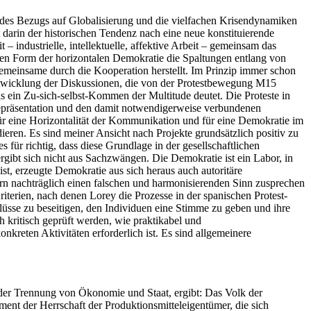
 des Bezugs auf Globalisierung und die vielfachen Krisendynamiken
darin der historischen Tendenz nach eine neue konstituierende
– industrielle, intellektuelle, affektive Arbeit – gemeinsam das
en Form der horizontalen Demokratie die Spaltungen entlang von
Gemeinsame durch die Kooperation herstellt. Im Prinzip immer schon
 Entwicklung der Diskussionen, die von der Protestbewegung M15
s ein Zu-sich-selbst-Kommen der Multitude deutet. Die Proteste in
Repräsentation und den damit notwendigerweise verbundenen
ür eine Horizontalität der Kommunikation und für eine Demokratie im
udieren. Es sind meiner Ansicht nach Projekte grundsätzlich positiv zu
 für richtig, dass diese Grundlage in der gesellschaftlichen
ibt sich nicht aus Sachzwängen. Die Demokratie ist ein Labor, in
t, erzeugte Demokratie aus sich heraus auch autoritäre
n nachträglich einen falschen und harmonisierenden Sinn zusprechen
erien, nach denen Lorey die Prozesse in der spanischen Protest-
lüsse zu beseitigen, den Individuen eine Stimme zu geben und ihre
 kritisch geprüft werden, wie praktikabel und
kreten Aktivitäten erforderlich ist. Es sind allgemeinere
ft, der Trennung von Ökonomie und Staat, ergibt: Das Volk der
ent der Herrschaft der Produktionsmitteleigentümer, die sich