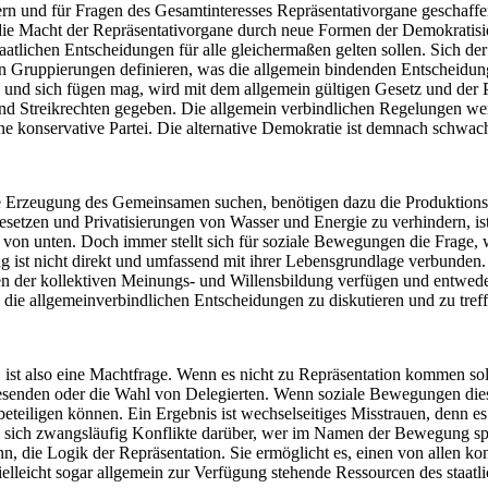
n und für Fragen des Gesamtinteresses Repräsentativorgane geschaffen
e die Macht der Repräsentativorgane durch neue Formen der Demokratisi
tlichen Entscheidungen für alle gleichermaßen gelten sollen. Sich der 
 Gruppierungen definieren, was die allgemein bindenden Entscheidungen
n und sich fügen mag, wird mit dem allgemein gültigen Gesetz und der P
d Streikrechten gegeben. Die allgemein verbindlichen Regelungen wer
ne konservative Partei. Die alternative Demokratie ist demnach schwac
e Erzeugung des Gemeinsamen suchen, benötigen dazu die Produktionsmi
setzen und Privatisierungen von Wasser und Energie zu verhindern, is
 unten. Doch immer stellt sich für soziale Bewegungen die Frage, wi
ng ist nicht direkt und umfassend mit ihrer Lebensgrundlage verbunden
en der kollektiven Meinungs- und Willensbildung verfügen und entweder 
n die allgemeinverbindlichen Entscheidungen zu diskutieren und zu treff
ist also eine Machtfrage. Wenn es nicht zu Repräsentation kommen soll
senden oder die Wahl von Delegierten. Wenn soziale Bewegungen dieses
beteiligen können. Ein Ergebnis ist wechselseitiges Misstrauen, denn e
 sich zwangsläufig Konflikte darüber, wer im Namen der Bewegung sprec
, die Logik der Repräsentation. Sie ermöglicht es, einen von allen kon
leicht sogar allgemein zur Verfügung stehende Ressourcen des staatli