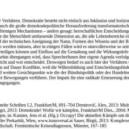
 Verfahren. Demokratie besteht nicht einfach aus Inklusion und horizo
auch die große demokratiepolitische Herausforderung transformatorisch
tförmigen Mechanismen – anders gesagt: herrschaftlichen Entscheidung
ne die Menschheit umfassende Dimension an, die alle Lebensbereiche ei
 und der technischen Aneignung der Natur, Formen des Wissens und der B
en werden müssen, aber in einigen Fällen wird es sinnvollerweise so s
 beteiligen können und Einfluss auf die Gestaltung und die Wirkungstief
hin übergangen wird, dass SprecherInnen ihre eigene Agenda verfolge
t und wer entscheidet. Deswegen bedarf es auch hier der Verfahren 
ren auf Dauer Konflikte, weil die Willensbildung und Entscheidungsfind
eitere Gesichtspunkte wie die der Bündnispolitik oder des Handelns i
 der Bewegungen verführen. Der Impuls für eine radikale Erneuerung d
angegangen.
elte Schriften I.2, Frankfurt/M, 691–704 Demirović, Alex, 2013: Multi
ri, 2013: Demokratie! Wofür wir kämpfen, Frankfurt/M Dies., 2004: Mul
 in: Kastner, Jens et al. (Hg.): Occupy! Die aktuellen Kämpfe um die 
e der Prekarität, Wien, www.transversal.at Sauer, Birgit, 2013: Komplex
sellschaft. Feministische Krisendiagnosen, Münster, 167–185