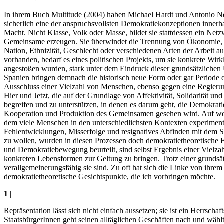
In ihrem Buch Multitude (2004) haben Michael Hardt und Antonio Neg
sicherlich eine der anspruchsvollsten Demokratiekonzeptionen innerh
Macht. Nicht Klasse, Volk oder Masse, bildet sie stattdessen ein Netzw
Gemeinsame erzeugen. Sie überwindet die Trennung von Ökonomie, Soz
Nation, Ethnizität, Geschlecht oder verschiedenen Arten der Arbeit 
vorhanden, bedarf es eines politischen Projekts, um sie konkrete Wir
angestoßen wurden, stark unter dem Eindruck dieser grundsätzlichen 
Spanien bringen demnach die historisch neue Form oder gar Periode
Ausschluss einer Vielzahl von Menschen, ebenso gegen eine Regierung
Hier und Jetzt, die auf der Grundlage von Affektivität, Solidarität un
begreifen und zu unterstützen, in denen es darum geht, die Demokratie
Kooperation und Produktion des Gemeinsamen gesehen wird. Auf welch
dem viele Menschen in den unterschiedlichsten Kontexten experimenti
Fehlentwicklungen, Misserfolge und resignatives Abfinden mit dem 
zu wollen, wurden in diesen Prozessen doch demokratietheoretische 
und Demokratiebewegung beurteilt, sind selbst Ergebnis einer Vielzah
konkreten Lebensformen zur Geltung zu bringen. Trotz einer grundsät
verallgemeinerungsfähig sie sind. Zu oft hat sich die Linke von ihre
demokratietheoretische Gesichtspunkte, die ich vorbringen möchte.
1 |
Repräsentation lässt sich nicht einfach aussetzen; sie ist ein Herrsch
StaatsbürgerInnen geht seinen alltäglichen Geschäften nach und wähl