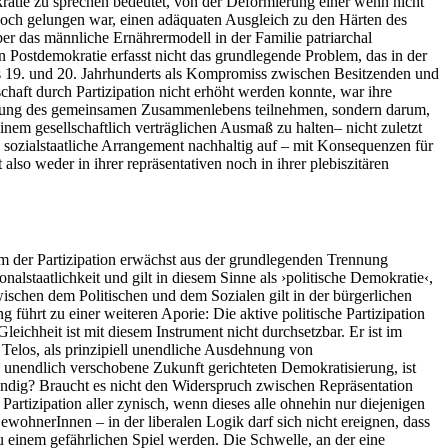
kratie zu sprechen bedeutet, von der Deformierung einer wenn nicht
 noch gelungen war, einen adäquaten Ausgleich zu den Härten des
ber das männliche Ernährermodell in der Familie patriarchal
n Postdemokratie erfasst nicht das grundlegende Problem, das in der
 des 19. und 20. Jahrhunderts als Kompromiss zwischen Besitzenden und
haft durch Partizipation nicht erhöht werden konnte, war ihre
staltung des gemeinsamen Zusammenlebens teilnehmen, sondern darum,
inem gesellschaftlich verträglichen Ausmaß zu halten– nicht zuletzt
 sozialstaatliche Arrangement nachhaltig auf – mit Konsequenzen für
 also weder in ihrer repräsentativen noch in ihrer plebiszitären
em der Partizipation erwächst aus der grundlegenden Trennung
nalstaatlichkeit und gilt in diesem Sinne als ›politische Demokratie‹,
zwischen dem Politischen und dem Sozialen gilt in der bürgerlichen
 führt zu einer weiteren Aporie: Die aktive politische Partizipation
eichheit ist mit diesem Instrument nicht durchsetzbar. Er ist im
s Telos, als prinzipiell unendliche Ausdehnung von
 unendlich verschobene Zukunft gerichteten Demokratisierung, ist
wendig? Braucht es nicht den Widerspruch zwischen Repräsentation
Partizipation aller zynisch, wenn dieses alle ohnehin nur diejenigen
wohnerInnen – in der liberalen Logik darf sich nicht ereignen, dass
u einem gefährlichen Spiel werden. Die Schwelle, an der eine