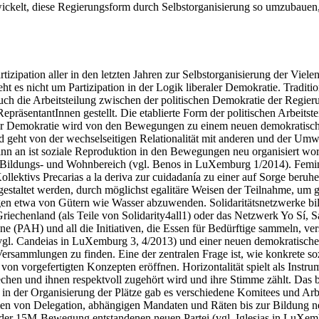
wickelt, diese Regierungsform durch Selbstorganisierung so umzubauen,
pation aller in den letzten Jahren zur Selbstorganisierung der Vielen.
t es nicht um Partizipation in der Logik liberaler Demokratie. Tradi
ch die Arbeitsteilung zwischen der politischen Demokratie der Regier
räsentantInnen gestellt. Die etablierte Form der politischen Arbeitstei
eraler Demokratie wird von den Bewegungen zu einem neuen demokratisc
 geht von der wechselseitigen Relationalität mit anderen und der Umwe
ginn an ist soziale Reproduktion in den Bewegungen neu organisiert wo
 Bildungs- und Wohnbereich (vgl. Benos in LuXemburg 1/2014). Femin
llektivs Precarias a la deriva zur cuidadanía zu einer auf Sorge beruhe
gestaltet werden, durch möglichst egalitäre Weisen der Teilnahme, u
ungen etwa von Gütern wie Wasser abzuwenden. Solidaritätsnetzwerke bi
Griechenland (als Teile von Solidarity4all1) oder das Netzwerk Yo Sí, 
e (PAH) und all die Initiativen, die Essen für Bedürftige sammeln, vers
en (vgl. Candeias in LuXemburg 3, 4/2013) und einer neuen demokratisc
h Versammlungen zu finden. Eine der zentralen Frage ist, wie konkrete s
 von vorgefertigten Konzepten eröffnen. Horizontalität spielt als Inst
prechen und ihnen respektvoll zugehört wird und ihre Stimme zählt. Das b
n der Organisierung der Plätze gab es verschiedene Komitees und Arbei
n von Delegation, abhängigen Mandaten und Räten bis zur Bildung neue
der 15M-Bewegung entstandenen neuen Partei (vgl. Iglesias in LuXem