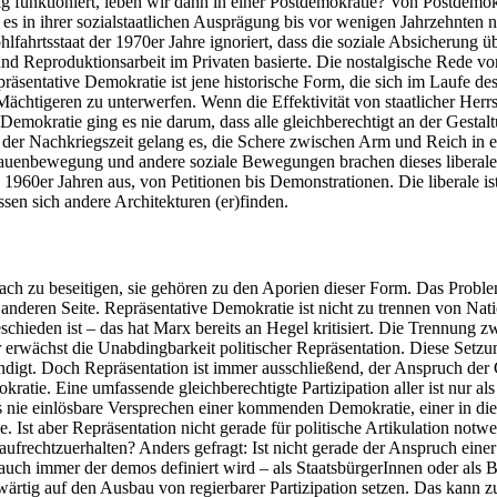
ig funktioniert, leben wir dann in einer Postdemokratie? Von Postdemo
 es in ihrer sozialstaatlichen Ausprägung bis vor wenigen Jahrzehnten
lfahrtsstaat der 1970er Jahre ignoriert, dass die soziale Absicherung ü
 und Reproduktionsarbeit im Privaten basierte. Die nostalgische Rede vo
epräsentative Demokratie ist jene historische Form, die sich im Laufe
chtigeren zu unterwerfen. Wenn die Effektivität von staatlicher Herrsc
er Demokratie ging es nie darum, dass alle gleichberechtigt an der Ge
t der Nachkriegszeit gelang es, die Schere zwischen Arm und Reich in e
Frauenbewegung und andere soziale Bewegungen brachen dieses liberale
 1960er Jahren aus, von Petitionen bis Demonstrationen. Die liberale ist
sen sich andere Architekturen (er)finden.
fach zu beseitigen, sie gehören zu den Aporien dieser Form. Das Probl
anderen Seite. Repräsentative Demokratie ist nicht zu trennen von Natio
geschieden ist – das hat Marx bereits an Hegel kritisiert. Die Trennung 
 erwächst die Unabdingbarkeit politischer Repräsentation. Diese Setzung
ndigt. Doch Repräsentation ist immer ausschließend, der Anspruch der Gl
atie. Eine umfassende gleichberechtigte Partizipation aller ist nur al
 nie einlösbare Versprechen einer kommenden Demokratie, einer in die
. Ist aber Repräsentation nicht gerade für politische Artikulation not
frechtzuerhalten? Anders gefragt: Ist nicht gerade der Anspruch einer 
uch immer der demos definiert wird – als StaatsbürgerInnen oder als Be
ärtig auf den Ausbau von regierbarer Partizipation setzen. Das kann z