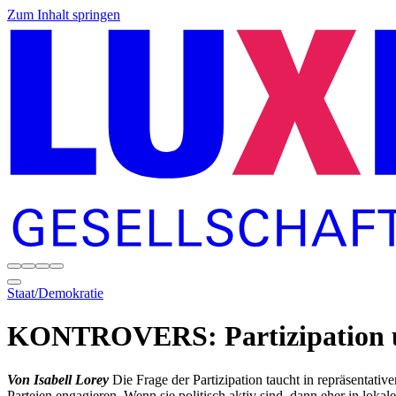
Zum Inhalt springen
Staat/Demokratie
KONTROVERS: Partizipation 
Von Isabell Lorey
Die Frage der Partizipation taucht in repräsentati
Parteien engagieren. Wenn sie politisch aktiv sind, dann eher in lokal