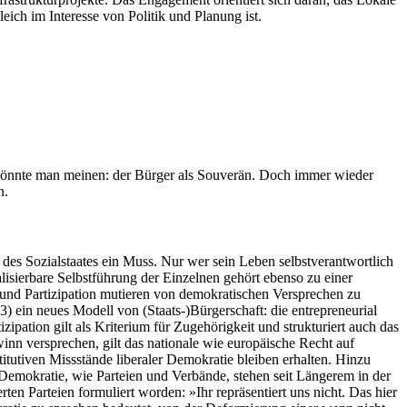
eich im Interesse von Politik und Planung ist.
, könnte man meinen: der Bürger als Souverän. Doch immer wieder
n.
 des Sozialstaates ein Muss. Nur wer sein Leben selbstverantwortlich
alisierbare Selbstführung der Einzelnen gehört ebenso zu einer
t und Partizipation mutieren von demokratischen Versprechen zu
3) ein neues Modell von (Staats-)Bürgerschaft: die entrepreneurial
pation gilt als Kriterium für Zugehörigkeit und strukturiert auch das
inn versprechen, gilt das nationale wie europäische Recht auf
itutiven Missstände liberaler Demokratie bleiben erhalten. Hinzu
Demokratie, wie Parteien und Verbände, stehen seit Längerem in der
en Parteien formuliert worden: »Ihr repräsentiert uns nicht. Das hier