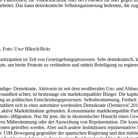
rbeitet. Das kann demokratische Selbstorganisierung bedeuten, die zugl
, Foto: Uwe Hlksch/flickr
 Partizipation ist Teil von Gesetzgebungsprozessen. Sehr demokratisch
ie, um breite Proteste zu verhindern und mittels Beteiligung zu regiere
endige‹ Demokratie, Aktivsein ist seit dem neoliberalen Um- und Abbau
esundheit achtet, ist heutzutage ein marktkompatibler Bürger. Die kapit
gung an politischen Entscheidungsprozessen. Selbstbestimmung, Freihei
 etabliert sich in einer autoritärer werdenden Demokratie (Demirović 201
e aktive Marktteilnahme gebunden. Konsumstarke marktkompatible Partizi
uts‹-)Migration. Nur für jene, die in ökonomischer Hinsicht einen Gew
ßeren Mitbestimmung oder der Ausweitung von Repräsentation. Die konst
ten getroffen werden. Aber auch andere Institutionen repräsentativer 
 der 15M-Bewegung gegenüber der spanischen Regierung und den etabliert