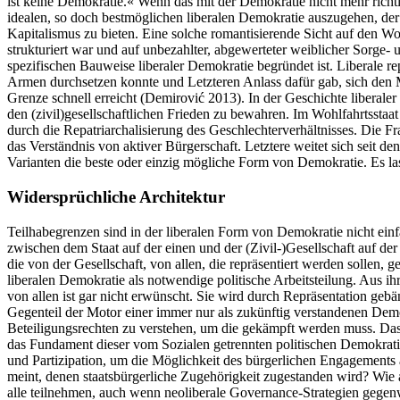
ist keine Demokratie.« Wenn das mit der Demokratie nicht mehr richt
idealen, so doch bestmöglichen liberalen Demokratie auszugehen, der
Kapitalismus zu bieten. Eine solche romantisierende Sicht auf den Woh
strukturiert war und auf unbezahlter, abgewerteter weiblicher Sorge-
spezifischen Bauweise liberaler Demokratie begründet ist. Liberale r
Armen durchsetzen konnte und Letzteren Anlass dafür gab, sich den Mä
Grenze schnell erreicht (Demirović 2013). In der Geschichte liberal
den (zivil)gesellschaftlichen Frieden zu bewahren. Im Wohlfahrtsstaa
durch die Repatriarchalisierung des Geschlechterverhältnisses. Die 
das Verständnis von aktiver Bürgerschaft. Letztere weitet sich seit den
Varianten die beste oder einzig mögliche Form von Demokratie. Es las
Widersprüchliche Architektur
Teilhabegrenzen sind in der liberalen Form von Demokratie nicht ein
zwischen dem Staat auf der einen und der (Zivil-)Gesellschaft auf der 
die von der Gesellschaft, von allen, die repräsentiert werden sollen, 
liberalen Demokratie als notwendige politische Arbeitsteilung. Aus ihr
von allen ist gar nicht erwünscht. Sie wird durch Repräsentation gebä
Gegenteil der Motor einer immer nur als zukünftig verstandenen Demokr
Beteiligungsrechten zu verstehen, um die gekämpft werden muss. Das
das Fundament dieser vom Sozialen getrennten politischen Demokratie
und Partizipation, um die Möglichkeit des bürgerlichen Engagements au
meint, denen staatsbürgerliche Zugehörigkeit zugestanden wird? Wie a
alle teilnehmen, auch wenn neoliberale Governance-Strategien gegenw