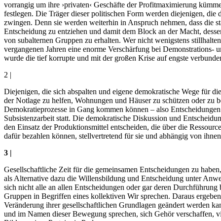
vorrangig um ihre ›privaten‹ Geschäfte der Profitmaximierung kümmer
festlegen. Die Träger dieser politischen Form werden diejenigen, di
zwingen. Denn sie werden weiterhin in Anspruch nehmen, dass die staa
Entscheidung zu entziehen und damit dem Block an der Macht, dessen
von subalternen Gruppen zu erhalten. Wer nicht wenigstens stillhalte
vergangenen Jahren eine enorme Verschärfung bei Demonstrations- un
wurde die tief korrupte und mit der großen Krise auf engste verbunde
2 |
Diejenigen, die sich abspalten und eigene demokratische Wege für di
der Notlage zu helfen, Wohnungen und Häuser zu schützen oder zu be
Demokratieprozesse in Gang kommen können – also Entscheidungen von
Subsistenzarbeit statt. Die demokratische Diskussion und Entscheidu
den Einsatz der Produktionsmittel entscheiden, die über die Ressourc
dafür bezahlen können, stellvertretend für sie und abhängig von ihne
3 |
Gesellschaftliche Zeit für die gemeinsamen Entscheidungen zu haben, 
als Alternative dazu die Willensbildung und Entscheidung unter Anwe
sich nicht alle an allen Entscheidungen oder gar deren Durchführung 
Gruppen in Begriffen eines kollektiven Wir sprechen. Daraus ergeben
Veränderung ihrer gesellschaftlichen Grundlagen geändert werden kann
und im Namen dieser Bewegung sprechen, sich Gehör verschaffen, viel