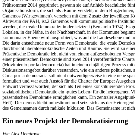
Frühsommer 2014 gegründet, gewann sie auf Anhieb beachtliche fün
Organisationsform, die sich als ›Raum‹ versteht, in dem BürgerInne
Ganemos (Wir gewinnen), versehen mit dem Zusatz der jeweiligen 
Aktivistin der PAH, ist.2 Ganemos will kommunalpolitische Institutio
werden, die ›reale Demokratie‹ in der Jetztzeit (Benjamin 1974). E
Lokalen, in der Nähe, in der Nachbarschaft, in der Kommune beginnt un
kommunaler Ebene wird ausprobiert, was auf die Landesebene und auf
Die darin entstehende neue Form von Demokratie, die ›reale Demokrat
durchbricht liberaldemokratische Zeiten und Räume. Sie wird zu einer 
Präsentische Demokratie lebt nicht von einem aufgeschobenen Versprec
einer präsentischen Demokratie sind zwei 2014 veröffentlichte Cha
(Movimiento por la democracia) hat in einem einjährigen Prozess mit 
Diskussionsangebot darüber verstanden, wie ein anderes politisches
Carta por la democracia soll nicht notwendigerweise in eine neue spani
formuliert und war auch Anstoß für die Charter for Europe: Ausgehend
Entwurf verfasst worden, der sich als Teil eines konstituierenden Pro
sozialpolitischen Demokratie ein ›gutes Leben‹ für die heterogenen Vi
präsentischen Demokratie ermöglichen kann. Ein zentraler Angelpunkt 
Heft). Der demos bleibt unbestimmt und setzt sich aus der Heterogenitä
des Gemeinsamen durch radikale Inklusion. Das Gemeinsame ist nicht d
Ein neues Projekt der Demokratisierung
Von Alex Demirovic