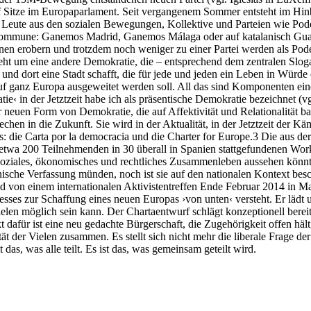
f Sitze im Europaparlament. Seit vergangenem Sommer entsteht im Hi
n, Leute aus den sozialen Bewegungen, Kollektive und Parteien wie P
Kommune: Ganemos Madrid, Ganemos Málaga oder auf katalanisch Guan
nen erobern und trotzdem noch weniger zu einer Partei werden als Pode
s geht um eine andere Demokratie, die – entsprechend dem zentralen S
d dort eine Stadt schafft, die für jede und jeden ein Leben in Würde e
 ganz Europa ausgeweitet werden soll. All das sind Komponenten eine
ie‹ in der Jetztzeit habe ich als präsentische Demokratie bezeichnet 
neuen Form von Demokratie, die auf Affektivität und Relationalität basi
hen in die Zukunft. Sie wird in der Aktualität, in der Jetztzeit der Kä
rtas: die Carta por la democracia und die Charter for Europe.3 Die 
etwa 200 Teilnehmenden in 30 überall in Spanien stattgefundenen Works
, soziales, ökonomisches und rechtliches Zusammenleben aussehen könn
sche Verfassung münden, noch ist sie auf den nationalen Kontext beschrä
 von einem internationalen Aktivistentreffen Ende Februar 2014 in Mad
zesses zur Schaffung eines neuen Europas ›von unten‹ versteht. Er lädt u
elen möglich sein kann. Der Chartaentwurf schlägt konzeptionell bereit
dafür ist eine neu gedachte Bürgerschaft, die Zugehörigkeit offen häl
t der Vielen zusammen. Es stellt sich nicht mehr die liberale Frage der
as, was alle teilt. Es ist das, was gemeinsam geteilt wird.