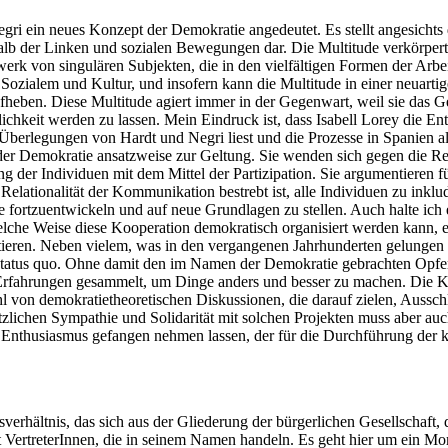
ri ein neues Konzept der Demokratie angedeutet. Es stellt angesichts
alb der Linken und sozialen Bewegungen dar. Die Multitude verkörpert 
erk von singulären Subjekten, die in den vielfältigen Formen der Arbeit 
ialem und Kultur, und insofern kann die Multitude in einer neuartig
aufheben. Diese Multitude agiert immer in der Gegenwart, weil sie das 
klichkeit werden zu lassen. Mein Eindruck ist, dass Isabell Lorey die
Überlegungen von Hardt und Negri liest und die Prozesse in Spanien al
 der Demokratie ansatzweise zur Geltung. Sie wenden sich gegen die 
 der Individuen mit dem Mittel der Partizipation. Sie argumentieren f
d Relationalität der Kommunikation bestrebt ist, alle Individuen zu inkl
 fortzuentwickeln und auf neue Grundlagen zu stellen. Auch halte ich es
e Weise diese Kooperation demokratisch organisiert werden kann, erg
eren. Neben vielem, was in den vergangenen Jahrhunderten gelungen is
Status quo. Ohne damit den im Namen der Demokratie gebrachten Opfer
Erfahrungen gesammelt, um Dinge anders und besser zu machen. Die Krit
l von demokratietheoretischen Diskussionen, die darauf zielen, Aussch
zlichen Sympathie und Solidarität mit solchen Projekten muss aber auch
m Enthusiasmus gefangen nehmen lassen, der für die Durchführung der kon
aftsverhältnis, das sich aus der Gliederung der bürgerlichen Gesellscha
t VertreterInnen, die in seinem Namen handeln. Es geht hier um ein Mom