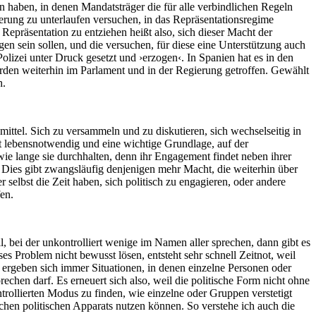
 haben, in denen Mandatsträger die für alle verbindlichen Regeln
erung zu unterlaufen versuchen, in das Repräsentationsregime
Repräsentation zu entziehen heißt also, sich dieser Macht der
 sein sollen, und die versuchen, für diese eine Unterstützung auch
olizei unter Druck gesetzt und ›erzogen‹. In Spanien hat es in den
den weiterhin im Parlament und in der Regierung getroffen. Gewählt
h.
ttel. Sich zu versammeln und zu diskutieren, sich wechselseitig in
t lebensnotwendig und eine wichtige Grundlage, auf der
e lange sie durchhalten, denn ihr Engagement findet neben ihrer
. Dies gibt zwangsläufig denjenigen mehr Macht, die weiterhin über
selbst die Zeit haben, sich politisch zu engagieren, oder andere
en.
, bei der unkontrolliert wenige im Namen aller sprechen, dann gibt es
 Problem nicht bewusst lösen, entsteht sehr schnell Zeitnot, weil
s ergeben sich immer Situationen, in denen einzelne Personen oder
hen darf. Es erneuert sich also, weil die politische Form nicht ohne
trollierten Modus zu finden, wie einzelne oder Gruppen verstetigt
chen politischen Apparats nutzen können. So verstehe ich auch die