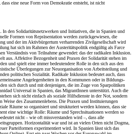
 dass eine neue Form von Demokratie entsteht, ist nicht
 In den Solidaritätsnetzwerken und Initiativen, die in Spanien und
tionelle Formen von Repräsentation werden zurückgewiesen, die
ung und der im Aktivbürgertum verharrenden Zivilgesellschaft wird
lung hat sich im Rahmen der Austeritätspolitik endgültig als Farce
hen Verständnis von Teilnahme gewendet: das der radikalen Inklusion.
lt aus. Affektive Bezogenheit und Praxen der Solidarität stehen im
rden und spielt eine immer bedeutendere Rolle in den sich aus den
istische Überlegungen zur Neuorganisation von Arbeitsteilung und
nden politischen Sozialität. Radikale Inklusion bedeutet auch, dass
m gemeinsame Angelegenheiten in den Kommunen oder in Bildungs-
lden sich durch und mit denjenigen, die im Zuge von Sparpolitiken
Sanidad Universal in Spanien, das MigrantInnen unterstützt. Auch die
tehen sich nicht einfach als soziale Hilfsdienste in der Not, sondern
hen Weise des Zusammenlebens. Die Praxen und Instituierungen
oziale Räume so organisiert und strukturiert werden können, dass sie
rument eine wichtige Rolle: Räume und Sprechsituationen werden so
edeutet nicht – wie oft missverstanden wird –, dass alle
tsgruppen. Horizontalität war und ist an vielen Orten nicht Dogma,
r Parteiformen experimentiert wird. In Spanien lässt sich das
burg Online). Erst ein paar Wochen vor der Europawahl im