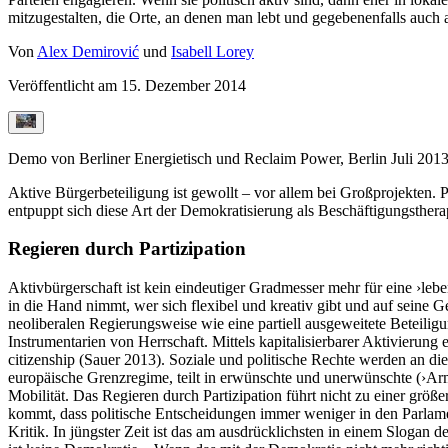
mitzugestalten, die Orte, an denen man lebt und gegebenenfalls auch a
Von
Alex Demirović
und
Isabell Lorey
Veröffentlicht am
15. Dezember 2014
Demo von Berliner Energietisch und Reclaim Power, Berlin Juli 2013
Aktive Bürgerbeteiligung ist gewollt – vor allem bei Großprojekten.
entpuppt sich diese Art der Demokratisierung als Beschäftigungstherap
Regieren durch Partizipation
Aktivbürgerschaft ist kein eindeutiger Gradmesser mehr für eine ›leb
in die Hand nimmt, wer sich flexibel und kreativ gibt und auf seine G
neoliberalen Regierungsweise wie eine partiell ausgeweitete Beteili
Instrumentarien von Herrschaft. Mittels kapitalisierbarer Aktivierung
citizenship (Sauer 2013). Soziale und politische Rechte werden an di
europäische Grenzregime, teilt in erwünschte und unerwünschte (›Arm
Mobilität. Das Regieren durch Partizipation führt nicht zu einer grö
kommt, dass politische Entscheidungen immer weniger in den Parlamen
Kritik. In jüngster Zeit ist das am ausdrücklichsten in einem Slogan