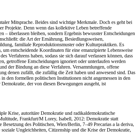
ntaler Mitsprache. Beides sind wichtige Merkmale. Doch es geht bei
er Projekte. Denn wenn das kollektive Leben betreffende
en – überlassen bleiben, sondern Ergebnis bewusster Entscheidungen
nschließt: die Art der Ernährung, Besiedlungsweisen,
ildung, familiale Reproduktionsmuster oder Kulturpraktiken. Es
ein, um entscheidende Koordinaten für eine emanzipierte Lebensweise
e des Verfahrens haben, sodass sie sich darauf verlassen können, dass
n, getroffene Entscheidungen ignoriert oder unterlaufen werden
und der Bindung an diese Verfahren. Versammlungen, offene
ung denen zufällt, die zufällig die Zeit haben und anwesend sind. Das
n den formellen politischen Institutionen nicht angemessen in den
er Demokratie, der von diesen Bewegungen ausgeht, ist
ple Krise, autoritäre Demokratie und radikaldemokratische
titude, Frankfurt/M Lorey, Isabell, 2012: Demokratie statt
Besetzung des Politischen, Wien/Berlin, 7–49 Precarias a la deriva,
e soziale Ungleichheiten, Citizenship und die Krise der Demokratie,