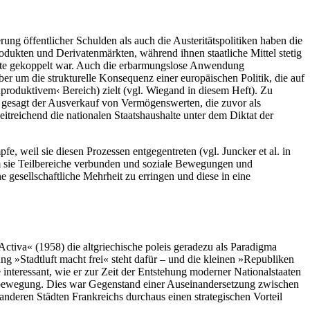
ung öffentlicher Schulden als auch die Austeritätspolitiken haben die
kten und Derivatenmärkten, während ihnen staatliche Mittel stetig
kte gekoppelt war. Auch die erbarmungslose Anwendung
ber um die strukturelle Konsequenz einer europäischen Politik, die auf
nproduktivem‹ Bereich) zielt (vgl. Wiegand in diesem Heft). Zu
r gesagt der Ausverkauf von Vermögenswerten, die zuvor als
weitreichend die nationalen Staatshaushalte unter dem Diktat der
e, weil sie diesen Prozessen entgegentreten (vgl. Juncker et al. in
em sie Teilbereiche verbunden und soziale Bewegungen und
ne gesellschaftliche Mehrheit zu erringen und diese in eine
Activa« (1958) die altgriechische poleis geradezu als Paradigma
ng »Stadtluft macht frei« steht dafür – und die kleinen »Republiken
 interessant, wie er zur Zeit der Entstehung moderner Nationalstaaten
iterbewegung. Dies war Gegenstand einer Auseinandersetzung zwischen
deren Städten Frankreichs durchaus einen strategischen Vorteil