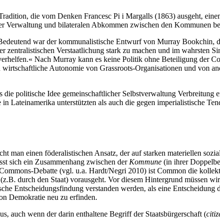
 Tradition, die vom Denken Francesc Pi i Margalls (1863) ausgeht, einem
g der Verwaltung und bilateralen Abkommen zwischen den Kommunen ber
. Bedeutend war der kommunalistische Entwurf von Murray Bookchin, der
iner zentralistischen Verstaatlichung stark zu machen und im wahrste
ht verhelfen.« Nach Murray kann es keine Politik ohne Beteiligung de
 wirtschaftliche Autonomie von Grassroots-Organisationen und von a
s die politische Idee gemeinschaftlicher Selbstverwaltung Verbreitung
e in Lateinamerika unterstützten als auch die gegen imperialistische T
ht man einen föderalistischen Ansatz, der auf starken materiellen sozi
ässt sich ein Zusammenhang zwischen der
Kommune
(in ihrer Doppelbed
r Commons-Debatte (vgl. u.a. Hardt/Negri 2010) ist Common die kollekti
ng (z.B. durch den Staat) vorausgeht. Vor diesem Hintergrund müssen w
tische Entscheidungsfindung verstanden werden, als eine Entscheidun
von Demokratie neu zu erfinden.
, auch wenn der darin enthaltene Begriff der Staatsbürgerschaft (
citi