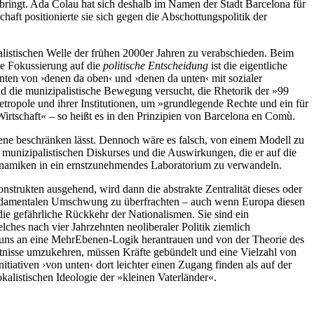
ringt. Ada Colau hat sich deshalb im Namen der Stadt Barcelona für
haft positionierte sie sich gegen die Abschottungspolitik der
palistischen Welle der frühen 2000er Jahren zu verabschieden. Beim
e Fokussierung auf die
politische Entscheidung
ist die eigentliche
nten von ›denen da oben‹ und ›denen da unten‹ mit sozialer
nd die munizipalistische Bewegung versucht, die Rhetorik der »99
Metropole und ihrer Institutionen, um »grundlegende Rechte und ein für
irtschaft« – so heißt es in den Prinzipien von Barcelona en Comù.
bene beschränken lässt. Dennoch wäre es falsch, von einem Modell zu
es munizipalistischen Diskurses und die Auswirkungen, die er auf die
en Dynamiken in ein ernstzunehmendes Laboratorium zu verwandeln.
nstrukten ausgehend, wird dann die abstrakte Zentralität dieses oder
n fundamentalen Umschwung zu überfrachten – auch wenn Europa diesen
die gefährliche Rückkehr der Nationalismen. Sie sind ein
ches nach vier Jahrzehnten neoliberaler Politik ziemlich
r uns an eine MehrEbenen-Logik herantrauen und von der Theorie des
ältnisse umzukehren, müssen Kräfte gebündelt und eine Vielzahl von
tiativen ›von unten‹ dort leichter einen Zugang finden als auf der
kalistischen Ideologie der »kleinen Vaterländer«.