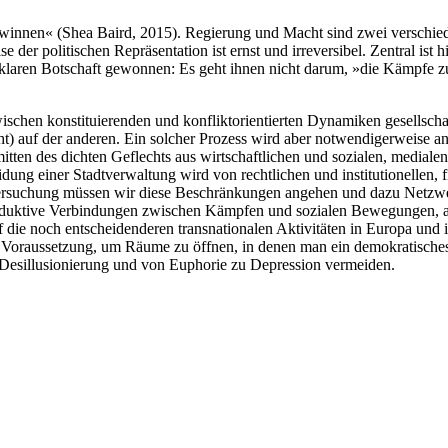
ewinnen« (Shea Baird, 2015). Regierung und Macht sind zwei verschied
se der politischen Repräsentation ist ernst und irreversibel. Zentral is
ren Botschaft gewonnen: Es geht ihnen nicht darum, »die Kämpfe zu re
wischen konstituierenden und konfliktorientierten Dynamiken gesellscha
cht) auf der anderen. Ein solcher Prozess wird aber notwendigerweise a
nmitten des dichten Geflechts aus wirtschaftlichen und sozialen, mediale
eidung einer Stadtverwaltung wird von rechtlichen und institutionellen,
 Versuchung müssen wir diese Beschränkungen angehen und dazu Netzwer
produktive Verbindungen zwischen Kämpfen und sozialen Bewegungen, abe
f die noch entscheidenderen transnationalen Aktivitäten in Europa un
ge Voraussetzung, um Räume zu öffnen, in denen man ein demokratische
esillusionierung und von Euphorie zu Depression vermeiden.