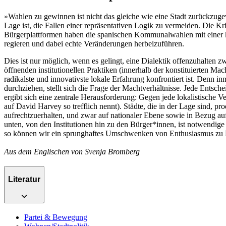
»Wahlen zu gewinnen ist nicht das gleiche wie eine Stadt zurückzug
Lage ist, die Fallen einer repräsentativen Logik zu vermeiden. Die Kri
Bürgerplattformen haben die spanischen Kommunalwahlen mit einer kla
regieren und dabei echte Veränderungen herbeizuführen.
Dies ist nur möglich, wenn es gelingt, eine Dialektik offenzuhalten z
öffnenden institutionellen Praktiken (innerhalb der konstituierten Ma
radikalste und innovativste lokale Erfahrung konfrontiert ist. Denn i
durchziehen, stellt sich die Frage der Machtverhältnisse. Jede Entsch
ergibt sich eine zentrale Herausforderung: Gegen jede lokalistische
auf David Harvey so trefflich nennt). Städte, die in der Lage sind, 
aufrechtzuerhalten, und zwar auf nationaler Ebene sowie in Bezug au
unten, von den Institutionen hin zu den Bürger*innen, ist notwendi
so können wir ein sprunghaftes Umschwenken von Enthusiasmus zu D
Aus dem Englischen von Svenja Bromberg
Literatur
Partei & Bewegung