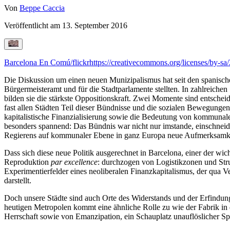
Von
Beppe Caccia
Veröffentlicht am
13. September 2016
Barcelona En Comú/flickr
https://creativecommons.org/licenses/by-sa/
Die Diskussion um einen neuen Munizipalismus hat seit den spanis
Bürgermeisteramt und für die Stadtparlamente stellten. In zahlreich
bilden sie die stärkste Oppositionskraft. Zwei Momente sind entscheid
fast allen Städten Teil dieser Bündnisse und die sozialen Bewegungen 
kapitalistische Finanzialisierung sowie die Bedeutung von kommunal
besonders spannend: Das Bündnis war nicht nur imstande, einschneide
Regierens auf kommunaler Ebene in ganz Europa neue Aufmerksamkeit
Dass sich diese neue Politik ausgerechnet in Barcelona, einer der wic
Reproduktion
par excellence
: durchzogen von Logistikzonen und Stru
Experimentierfelder eines neoliberalen Finanzkapitalismus, der qua 
darstellt.
Doch unsere Städte sind auch Orte des Widerstands und der Erfindun
heutigen Metropolen kommt eine ähnliche Rolle zu wie der Fabrik in
Herrschaft sowie von Emanzipation, ein Schauplatz unauflöslicher S