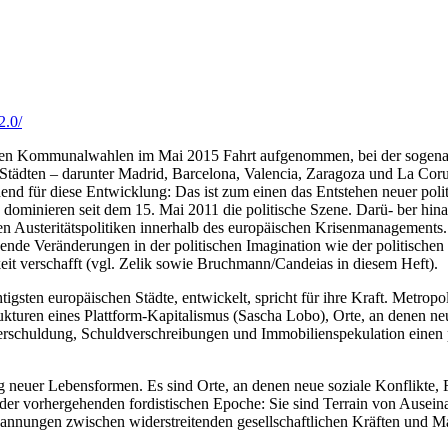
2.0/
chen Kommunalwahlen im Mai 2015 Fahrt aufgenommen, bei der sogenan
en Städten – darunter Madrid, Barcelona, Valencia, Zaragoza und La Co
end für diese Entwicklung: Das ist zum einen das Entstehen neuer polit
dominieren seit dem 15. Mai 2011 die politische Szene. Darü- ber hinau
en Austeritätspolitiken innerhalb des europäischen Krisenmanagements
nde Veränderungen in der politischen Imagination wie der politischen 
 verschafft (vgl. Zelik sowie Bruchmann/Candeias in diesem Heft).
htigsten europäischen Städte, entwickelt, spricht für ihre Kraft. Metrop
kturen eines Plattform-Kapitalismus (Sascha Lobo), Orte, an denen ne
Verschuldung, Schuldverschreibungen und Immobilienspekulation einen 
g neuer Lebensformen. Es sind Orte, an denen neue soziale Konflikte
 der vorhergehenden fordistischen Epoche: Sie sind Terrain von Ausei
pannungen zwischen widerstreitenden gesellschaftlichen Kräften und Ma