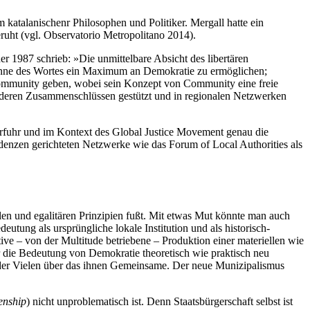
 katalanischenr Philosophen und Politiker. Mergall hatte ein
uht (vgl. Observatorio Metropolitano 2014).
 1987 schrieb: »Die unmittelbare Absicht des libertären
n Sinne des Wortes ein Maximum an Demokratie zu ermöglichen;
r Community geben, wobei sein Konzept von Community eine freie
nderen Zusammenschlüssen gestützt und in regionalen Netzwerken
 erfuhr und im Kontext des Global Justice Movement genau die
endenzen gerichteten Netzwerke wie das Forum of Local Authorities als
alen und egalitären Prinzipien fußt. Mit etwas Mut könnte man auch
eutung als ursprüngliche lokale Institution und als historisch-
ve – von der Multitude betriebene – Produktion einer materiellen wie
ir die Bedeutung von Demokratie theoretisch wie praktisch neu
g der Vielen über das ihnen Gemeinsame. Der neue Munizipalismus
zenship
) nicht unproblematisch ist. Denn Staatsbürgerschaft selbst ist