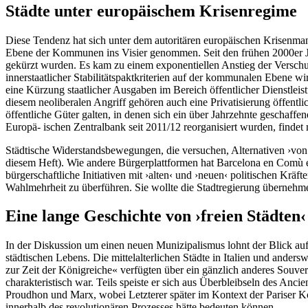
Städte unter europäischem Krisenregime
Diese Tendenz hat sich unter dem autoritären europäischen Krisenmanag
Ebene der Kommunen ins Visier genommen. Seit den frühen 2000er Ja
gekürzt wurden. Es kam zu einem exponentiellen Anstieg der Versc
innerstaatlicher Stabilitätspaktkriterien auf der kommunalen Ebene wi
eine Kürzung staatlicher Ausgaben im Bereich öffentlicher Dienstleis
diesem neoliberalen Angriff gehören auch eine Privatisierung öffent
öffentliche Güter galten, in denen sich ein über Jahrzehnte geschaffen
Europä- ischen Zentralbank seit 2011/12 reorganisiert wurden, findet 
Städtische Widerstandsbewegungen, die versuchen, Alternativen ›von un
diesem Heft). Wie andere Bürgerplattformen hat Barcelona en Comù es
bürgerschaftliche Initiativen mit ›alten‹ und ›neuen‹ politischen Kräf
Wahlmehrheit zu überführen. Sie wollte die Stadtregierung überneh
Eine lange Geschichte von ›freien Städten‹
In der Diskussion um einen neuen Munizipalismus lohnt der Blick auf 
städtischen Lebens. Die mittelalterlichen Städte in Italien und ander
zur Zeit der Königreiche« verfügten über ein gänzlich anderes Souverä
charakteristisch war. Teils speiste er sich aus Überbleibseln des A
Proudhon und Marx, wobei Letzterer später im Kontext der Pariser 
innerhalb des revolutionären Prozesses hätte bedeuten können.