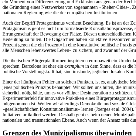
ein Moment von Differenzierung und Exklusion aus genau der Rechtss
die Gründung eines Netzwerkes von sogenannten »Shelter-Cities«, Zuflu
nationalen Regierung wie die der europäischen Institutionen.
Auch der Begriff Protagonismus verdient Beachtung. Es ist an der Zei
Protagonismus geht es nicht um formalisierte Konsultationsprozesse
Errungenschaft der Bewegung der Plätze. Diesen unterschiedlichen Kä
Bedeutung zu füllen. Die Oligarchien haben kollektive Ressourcen un
Prozent gegen die ein Prozent« in eine konstitutive politische Praxis
alle Menschen lebenswertes Leben« zu sichern, und zwar auf der Grun
Die iberischen Bürgerplattformen inspirieren europaweit ein Umdenke
sprechen. Barcelona ist eher ein
exemplum
in dem Sinne, dass es die h
politische Vorstellungskraft hat, sind imstande, jeglichen lokalen Ko
Einer der häufigsten Fehler an solchen Punkten, ist es, analytische M
jenes politischen Prinzips behauptet. Wir sollten uns hüten, die m
sicherlich nötig hätte, um es vor völliger Desintegration zu schützen
Experimentierfeld für innovative Praktiken eines Bürgerprotagonismus
mitgenommen ist. Wollen wir allerdings Demokratie und soziale Glei
»gesellschaftlichen Konstitutionalismus« lernen (Joerges et al. 200
Initiativen artikuliert werden. Deshalb geht es beim neuen Munizipali
nationalen und transnationalen Ebene. Auch wenn der Ansatz teils durc
Grenzen des Munizipalismus überwinden