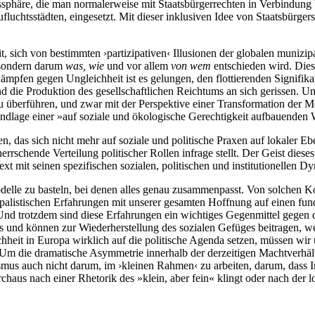
phäre, die man normalerweise mit Staatsbürgerrechten in Verbindung b
chtsstädten, eingesetzt. Mit dieser inklusiven Idee von Staatsbürgersc
t, sich von bestimmten ›partizipativen‹ Illusionen der globalen munizi
, sondern darum
was, wie
und vor allem
von wem
entschieden wird. Dies
mpfen gegen Ungleichheit ist es gelungen, den flottierenden Signifika
d die Produktion des gesellschaftlichen Reichtums an sich gerissen. U
 zu überführen, und zwar mit der Perspektive einer Transformation der 
dlage einer »auf soziale und ökologische Gerechtigkeit aufbauenden W
n, das sich nicht mehr auf soziale und politische Praxen auf lokaler E
errschende Verteilung politischer Rollen infrage stellt. Der Geist dies
ntext mit seinen spezifischen sozialen, politischen und institutionell
odelle zu basteln, bei denen alles genau zusammenpasst. Von solchen Ko
unizipalistischen Erfahrungen mit unserer gesamten Hoffnung auf eine
. Und trotzdem sind diese Erfahrungen ein wichtiges Gegenmittel gegen 
 und können zur Wiederherstellung des sozialen Gefüges beitragen, wel
chheit in Europa wirklich auf die politische Agenda setzen, müssen wi
4). Um die dramatische Asymmetrie innerhalb der derzeitigen Machtverh
smus auch nicht darum, im ›kleinen Rahmen‹ zu arbeiten, darum, dass Ini
haus nach einer Rhetorik des »klein, aber fein« klingt oder nach der lo