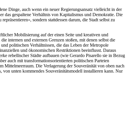
ene Dinge, auch wenn ein neuer Regierungsansatz vielleicht in der
t hier das gespaltene Verhältnis von Kapitalismus und Demokratie. Die
präsentieren«, sondern stattdessen darum, die Stadt selbst zu
ftlicher Mobilisierung auf der einen Seite und kreativen und
n die internen und externen Grenzen stoßen, mit denen selbst die
n und politischen Verhältnissen, die das Leben der Metropole
 finanziellen und ökonomischen Restriktionen beeinflusst. Daraus
ke rebellischer Städte aufbauen (wie Gerardo Pisarello sie in Bezug
r auch mit transformationsorientierten politischen Parteien
d im Mittelmeerraum. Die Verlagerung der Souveränität von oben nach
s, von unten kommendes Souveränitätsmodell installieren kann. Nur