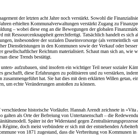
ement der letzten acht Jahre noch verstärkt. Sowohl die Finanzialisier
hren erhielten Kommunalverwaltungen verstärkt Zugang zu Finanzprodu
huldung – wobei diese eng an die Bewegungen der globalen Finanzmär
rd mit Ressourcenknappheit gerechtfertigt. Tatsächlich handelt es sich a
tungen, insbesondere der sozialen Daseinsvorsorge (als vermeintlich ›u
licher Dienstleistungen in den Kommunen sowie der Verkauf oder besse
er gesellschaftlicher Reichtum materialisiert. Schaut man sich an, wie 
man diese Trends bestätigt.
ten‹ aufzubauen, sind insofern ein wichtiger Teil neuer sozialer Kämpf
 geschafft, diese Erfahrungen zu politisieren und zu verstärken, ind
ten zusammengeführt hat. Sie hat dies mit dem erklärten Willen getan, ei
men, um echte Veränderungen anstoßen zu können.
verschiedene historische Vorläufer. Hannah Arendt zeichnete in »Vita 
swo galten als Orte der Befreiung von Untertanenschaft – die Redewendu
nitätsmodell. Später ist der Widerstand gegen Zentralisierungsprozesse
ncien Régime, doch meist verbündete er sich mit der entstehenden Arbe
Kommune von 1871 zugestand, dass die Verbreitung von Kommunen in an