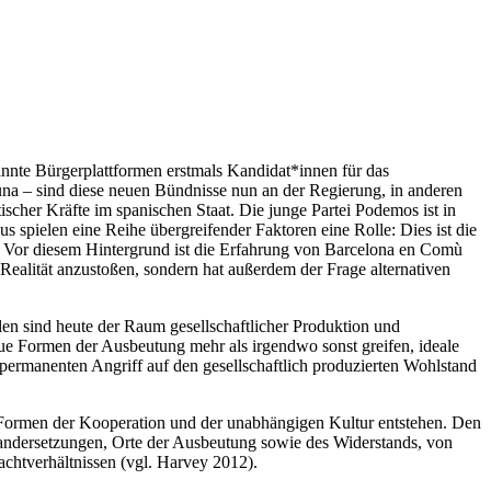
nte Bürgerplattformen erstmals Kandidat*innen für das
runa – sind diese neuen Bündnisse nun an der Regierung, in anderen
ischer Kräfte im spanischen Staat. Die junge Partei Podemos ist in
s spielen eine Reihe übergreifender Faktoren eine Rolle: Dies ist die
. Vor diesem Hintergrund ist die Erfahrung von Barcelona en Comù
Realität anzustoßen, sondern hat außerdem der Frage alternativen
olen sind heute der Raum gesellschaftlicher Produktion und
ue Formen der Ausbeutung mehr als irgendwo sonst greifen, ideale
permanenten Angriff auf den gesellschaftlich produzierten Wohlstand
, Formen der Kooperation und der unabhängigen Kultur entstehen. Den
nandersetzungen, Orte der Ausbeutung sowie des Widerstands, von
chtverhältnissen (vgl. Harvey 2012).