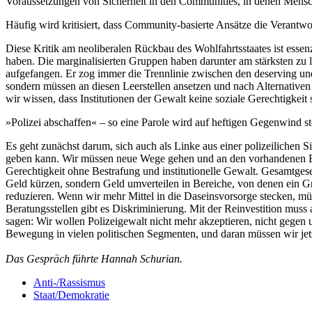
Vorausset­zungen von Sicherheit in den Communities, in denen Menschen
Häufig wird kritisiert, dass Community-basierte Ansätze die Verantw
Diese Kritik am neoliberalen Rückbau des Wohlfahrtsstaates ist essen
haben. Die marginalisierten Gruppen haben darunter am stärksten zu l
aufgefangen. Er zog immer die Trennlinie zwischen den deserving und 
sondern müssen an diesen Leerstellen ansetzen und nach Alternativen 
wir wissen, dass Institutionen der Gewalt keine soziale Gerechtigke
»Polizei abschaffen« – so eine Parole wird auf heftigen Gegenwind st
Es geht zunächst darum, sich auch als Linke aus einer polizeilichen 
geben kann. Wir müssen neue Wege gehen und an den vorhandenen Beis
Gerechtigkeit ohne Bestrafung und institutionelle Gewalt. Gesamtgese
Geld kürzen, sondern Geld umverteilen in Bereiche, von denen ein Gro
reduzieren. Wenn wir mehr Mittel in die Daseinsvorsorge stecken, mü
Beratungsstellen gibt es Diskriminierung. Mit der Reinvestition muss
sagen: Wir wollen Polizeige­walt nicht mehr akzeptieren, nicht gegen 
Bewegung in vielen politischen Segmenten, und daran müssen wir jetz
Das Gespräch führte Hannah Schurian.
Anti-/Rassismus
Staat/Demokratie