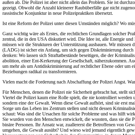
außen ab. Die Polizei ist aber nicht allein das Problem. Sie ist durch
gezeigt. Obwohl die Anzahl kleinerer Raubüberfälle gar nicht zugenom
rassistische Konjunktur in neue Polizeipraktiken übersetzt.
Ist eine Reform der Polizei unter diesen Um­ständen möglich? Wo mü
Ganz wichtig wäre als Erstes, die rechtlichen Grundlagen solcher Pr
zentral, die in den USA diskutiert wird. Die Idee ist, alle Energie und
müssen wir die Strukturen der Unterstützung ausbauen. Wir müssen die
(LADG) ist sicher ein Anfang, um sich gegen Diskriminierung durch
denken: Wo lassen sich Straftatbestände beseitigen, die der Kriminal
abolition, einer Ent-Kerkerung der Gesellschaft, näherzukommen. Auch
um mehr als um Antidiskriminierung auf rechtlicher Ebene oder um ein
Beziehungen radikal zu transformieren.
Vielen macht die Forderung nach Abschaf­fung der Polizei Angst. War
Für Menschen, denen die Polizei nie Si­cherheit gebracht hat, stellt s
Viertel die Polizei kaum eine Rolle spielt, die nie kontrolliert werde
sondern eine der Gewalt. Wenn diese Gewalt aufhört, sind sie erst mal
Sorge um das Leben ins Zentrum stellen und nicht dessen Krimina­lisie
schaut: Was sind die Ursachen für solche Probleme und was hilft wir
Sie wurden von den Menschen entwickelt, die wussten, dass sie die P
binäre Personen. Ihr Ansatz war, zuallererst die Betroffenen von Gew
um­gehen, die Gewalt ausübt? Und wieso wird jemand eigentlich gewalt