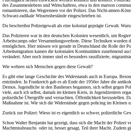
des Zusam­menlebens und Wirtschaftens, etwa in den maroon communit
romantisieren, das Wegrennen vor der Polizei. Das Nicht-atmen-Könne
Schwarz-radikale Wissens­bestände eingeschrieben ist.
Du beschreibst Polizeigewalt als eine kolonial geprägte Gewalt. Waru
Das Polizieren war in den deutschen Kolonien wesentlich, um Regier
Arbeitscamps oder Versammlungsverbote. Diese Techni­ken wurden d
ermöglichen. Hier müssen wir gerade in Deutschland die Rolle der Pol
Arbeitsmigration kamen die kolonia­len Kontinuitäten zunehmend auch
verändert. Aber noch immer sind es besonders rassifi­zierte, migrantis
Wie wehren sich Menschen gegen diese Gewalt?
Es gibt eine lange Geschichte des Wider­stands auch in Europa. Besond
entzünden. In Frankreich gab es ab Ende der 1950er Jahre die antikol
Demos. Jugendliche in den Banlieues begannen, sich selbst gegen Pol
viele, auch ich selbst, damals im kleinen Kreis, in Jugend­zentren o
polizeiliche Übergriffe und versuchten, Öffentlichkeit herzustellen.
Maßnahme ist. Wie sich die Widerstände gegen policing im Kleinen un
Zurück zur Polizei: Wieso ist es eigentlich so schwer, polizeiliche Gew
Schon Walter Benjamin hat gezeigt, dass sich die Macht der Polizei ver
Machtmissbrauchs oder ist, besser gesagt, Teil ihrer Macht. Zudem gibt