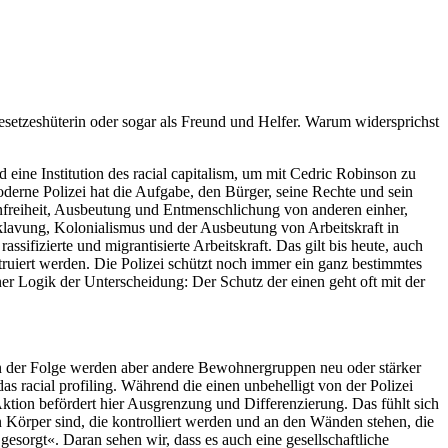
 Gesetzeshüterin oder sogar als Freund und Helfer. Warum widersprichst
 eine Institution des racial capita­lism, um mit Cedric Robinson zu
moderne Polizei hat die Aufgabe, den Bürger, seine Rechte und sein
nfreiheit, Ausbeutung und Entmenschli­chung von anderen einher,
la­vung, Kolonialismus und der Ausbeutung von Arbeitskraft in
sifizierte und migrantisierte Arbeitskraft. Das gilt bis heute, auch
struiert werden. Die Polizei schützt noch immer ein ganz bestimmtes
iner Logik der Unterscheidung: Der Schutz der einen geht oft mit der
. In der Folge werden aber andere Bewohnergruppen neu oder stärker
 racial profiling. Während die einen unbehelligt von der Polizei
 Aktion befördert hier Ausgrenzung und Differenzierung. Das fühlt sich
n Körper sind, die kontrolliert werden und an den Wänden stehen, die
esorgt«. Daran sehen wir, dass es auch eine gesellschaftliche