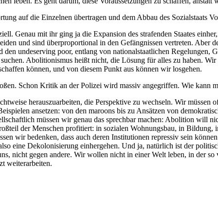
 leben. Es geht darum, diese ­Voraussetzungen zu schaffen, anstatt wei
ortung auf die Einzelnen übertragen und dem Abbau des Sozialstaats Vor
ziell. Genau mit ihr ging ja die Expansion des strafenden Staates ein
eiden und sind überproportional in den Gefängnissen vertreten. Aber d
den undeserving poor, entlang von nationalstaatlichen Regelungen, Ges
suchen. Abolitionismus heißt nicht, die Lösung für alles zu haben. Wir 
it schaffen können, und von diesem Punkt aus können wir losgehen.
oßen. Schon Kritik an der Polizei wird massiv angegriffen. Wie kann m
Sichtweise herauszu­arbeiten, die Perspektive zu wechseln. Wir müssen o
pielen ansetzen: von den maroons bis zu Ansätzen von demokrati­sche
llschaftlich müssen wir genau das sprechbar machen: Abolition will nic
ßteil der Menschen profitiert: in sozialen Wohnungsbau, in Bildung, in
ssen wir bedenken, dass auch deren Institutionen re­pressiv sein könn
 also eine Dekolonisierung einhergehen. Und ja, natürlich ist der poli
uns, nicht gegen andere. Wir wollen nicht in einer Welt leben, in der s
t weiterarbeiten.