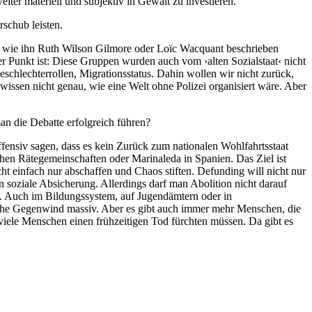
ter materiell und subjektiv in Gewalt zu ­investieren.
schub leisten.
her, wie ihn Ruth Wilson Gilmore oder Loïc Wacquant beschrieben
er Punkt ist: Diese Gruppen wurden auch vom ›alten Sozialstaat‹ nicht
chlech­terrollen, Migrationsstatus. Dahin wollen wir nicht zurück,
wissen nicht genau, wie eine Welt ohne Polizei organisiert wäre. Aber
an die Debatte erfolgreich führen?
ffensiv sagen, dass es kein Zurück zum nationalen Wohlfahrtsstaat
n Rätegemeinschaften oder Marina­leda in Spanien. Das Ziel ist
ht einfach nur abschaffen und Chaos stiften. Defunding will nicht nur
 soziale Absi­cherung. Allerdings darf man Abolition nicht darauf
en. Auch im Bildungssystem, auf Jugendämtern oder in
tische Gegen­wind massiv. Aber es gibt auch immer mehr Menschen, die
o viele Menschen einen frühzeitigen Tod fürchten müssen. Da gibt es