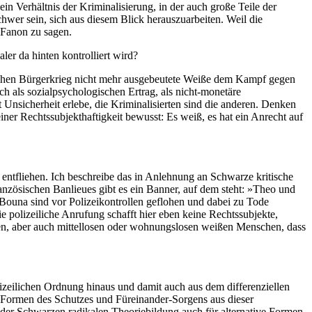
ein Verhältnis der Kriminalisierung, in der auch große Teile der
chwer sein, sich aus diesem Blick herauszuarbeiten. Weil die
z Fanon zu sagen.
ler da hinten kontrolliert wird?
schen Bürgerkrieg nicht mehr ausgebeu­tete Weiße dem Kampf gegen
h als sozialpsychologischen Ertrag, als nicht-monetäre
 Unsicherheit erlebe, die Kriminalisierten sind die anderen. Denken
iner Rechtssubjekthaftigkeit bewusst: Es weiß, es hat ein Anrecht auf
entfliehen. Ich beschreibe das in Anlehnung an Schwarze kritische
französischen Banlieues gibt es ein Banner, auf dem steht: »Theo und
una sind vor Polizeikontrollen geflohen und dabei zu Tode
olizeiliche Anrufung schafft hier eben keine Rechtssub­jekte,
hen, aber auch mittellosen oder wohnungslosen weißen Menschen, dass
lizeilichen Ordnung hinaus und damit auch aus dem differenziellen
en Formen des Schutzes und Füreinander-Sorgens aus dieser
in der Schwarzen radikalen Theoriebildung auch für alternative Formen