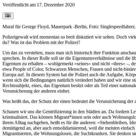
Veröffentlicht am
17. Dezember 2020
Mural für George Floyd, Mauerpark -Berlin, Foto: Singlespeedfahrer
Polizeigewalt wird momentan so breit disku­tiert wie selten. Doch vie
du? Was ist das Problem mit der Polizei?
Um das zu verstehen, muss man sich histo­risch ihre Funktion anschauen
sprechen. In dieser Rolle soll sie die Eigentumsver­hältnisse und die 
Eigentum zu erhalten – wohlgemerkt »seines« und nicht »ihres« –, de
etwa People of Color, Schwarzen Menschen, Frauen und nicht-binären 
Europa auf. In diesem System hat die Polizei auch die Aufgabe, Körper 
wenn sich die Bedingungen natürlich verändert haben und wir eine stä
Rechtssubjekt, eines, das Eigentum besitzt oder als Teil einer nation
Verunsiche­rung der anderen einher.
Was heißt das, der Schutz der einen bedeutet die Verunsicherung der
Schauen wir uns die Gentrifizierung in den Städten an. Da fordern Le
kriminalisiert. Das können Migrant*innen sein oder auch Wohnungslos
ihrem Alltag nachgehen, heißt es für die anderen: »Stehenbleiben, Ide
demütigend an, aber auch entsolidarisierend, weil die meisten einfac
Migrantisierten, die Wohnungslosen, die Suchtkranken. Sie denken si