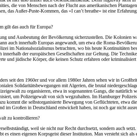
ies, die von Menschen nach der Flucht aus amerikanischen Plan­tagen
n, das Außer-Puste-Kommen, das »I can’t breathe« ist eine Erfahrung, 
m gilt das auch für Europa?
ung und Ausbeutung der Bevölkerung sicherzustellen. Die Kolo­nien wa
ann auch innerhalb Europas angewandt, um etwa die Roma-Bevölkerung
izei im Nationalsozialismus betrachten, wo bis heute Kontinuitäten be
 innerhalb der europäischen Gesellschaften zur Geltung. Die Techniken
ierte und jüdische Körper, die keinen Schutz erfahren oder kriminalisier
ers seit den 1960er und vor allem 1980er Jahren sehen wir in Großbrita
onialen Solida­ritätsbewegungen mit Algerien, die brutal niedergeschlag
izeigewalt zu organisieren, etwa in sogenannten Gangs, die natürlich w
rganisiert, um Polizeigewalt von sich wegzuhalten. Im Hamburger Poliz
 Dazu kommt die selbstorganisierte Bewegung von Geflüchteten, etwa di
d im Großen in Deutschland entwickelt haben, ist noch gar nicht ausre
alt zu kontrollieren?
selbstständigt, weil sie nicht nur Recht durchsetzt, sondern auch setzt.
 es einen eigenen Korpsgeist dieser Institution. Man versteht sich als 