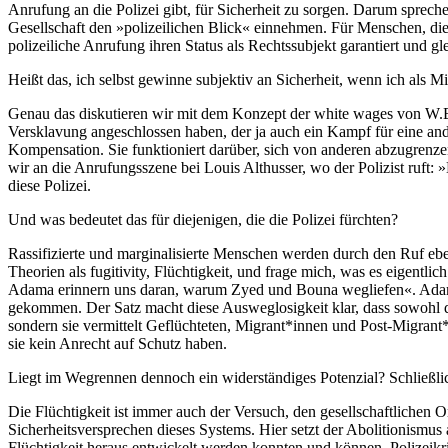
Anrufung an die Polizei gibt, für Sicherheit zu sorgen. Darum spreche
Gesellschaft den »polizeilichen Blick« einnehmen. Für Menschen, die k
polizeiliche Anrufung ihren Status als Rechtssubjekt garantiert und g
Heißt das, ich selbst gewinne subjektiv an Sicherheit, wenn ich als Mi
Genau das diskutieren wir mit dem Konzept der white wages von W.E
Versklavung angeschlossen haben, der ja auch ein Kampf für eine and
Kompensation. Sie funktioniert darüber, sich von anderen abzugrenzen
wir an die Anrufungsszene bei Louis Althusser, wo der Polizist ruft: 
diese Polizei.
Und was bedeutet das für diejenigen, die die Polizei fürchten?
Rassifizierte und marginalisierte Menschen werden durch den Ruf ebe
Theorien als fugitivity, Flüchtigkeit, und frage mich, was es eigentli
Adama erinnern uns daran, warum Zyed und Bouna weglie­fen«. Adam
gekommen. Der Satz macht diese Ausweglosigkeit klar, dass sowohl d
sondern sie vermittelt Geflüchteten, Migrant*innen und Post-Migran
sie kein Anrecht auf Schutz haben.
Liegt im Wegrennen dennoch ein wider­ständiges Potenzial? Schließl
Die Flüchtigkeit ist immer auch der Versuch, den gesellschaftlichen
Sicherheitsversprechen dieses Systems. Hier setzt der Abolitionismus
Flüchtigkeit heraus entwickelt werden konnten und können. Polizeikrit