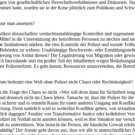
zogen von gesellschaftlichen Herr­schaftsverhältnissen und Diskursen. Stu
men hatte, wurden sie in der Krise plötzlich zum Politikum und Schwar
sste man ansetzen?
aktiken abzuschaffen: verdachtsunabhängige Kontrollen und sogenannte
 Mittel in die Unterstützung der betroffenen Personen zu stecken und nic
 Institutionen stärken, die eine Kontrolle der Polizei und soziale Tei
 Behörden zu wehren. Unabhängige Beschwerde- oder Ermittlungs­stell
isierung von Armut dienen? Die Legalisierung von Migration oder gewis
 hierzulande sitzt ein großer Teil der Inhaftier­ten wegen Betäubungs
e Polizeireform. Es geht darum, Ressourcen umzuverteilen, die Betroff
um bedeutet eine Welt ohne Polizei nicht Chaos oder ­Rechtslosigkeit?
ich die Frage des Chaos so nicht. »Wer soll denn dann für Sicherheit so
n und dennoch nicht im Chaos leben. Tatsache ist, dass die Polizei für d
 sicherer und es entsteht Raum für einen anderen Umgang mit Konflikten.
rung. Denn natürlich wird es weiterhin Konflikte geben, von sexualisie
klich da­gegen? Ansätze von Transformative Justice oder kollektiver V
olizei im Notfall nicht anrufen können, weil es ihre Situation nur ver
alt zu unterstützen. Was braucht die Person, die häusliche Gewalt erle
tätig? Der Ansatz geht davon aus, dass wir alle in unterschied­licher