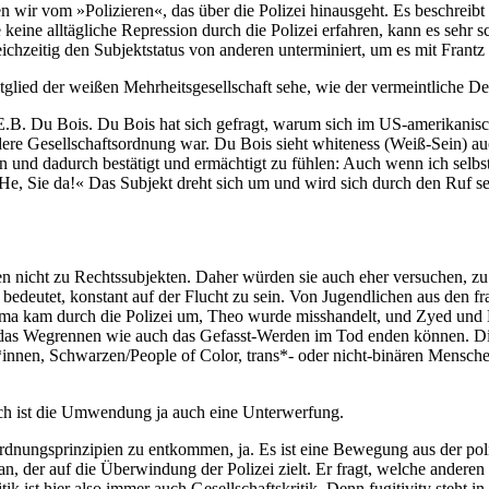
n wir vom »Polizieren«, das über die Polizei hinausgeht. Es beschreibt 
eine alltäg­liche Repression durch die Polizei erfahren, kann es sehr s
leichzeitig den Subjektstatus von anderen unterminiert, um es mit Frant
tglied der weißen Mehrheitsgesellschaft sehe, wie der ver­meintliche Dea
.B. Du Bois. Du Bois hat sich gefragt, warum sich im US-amerika­ni
ere Gesellschaftsordnung war. Du Bois sieht whiteness (Weiß-Sein) auc
 und dadurch bestätigt und ermächtigt zu fühlen: Auch wenn ich selbst
»He, Sie da!« Das Subjekt dreht sich um und wird sich durch den Ruf se
n nicht zu Rechts­subjekten. Daher würden sie auch eher versuchen, zu 
ch bedeutet, konstant auf der Flucht zu sein. Von Jugendlichen aus den 
a kam durch die Polizei um, Theo wurde misshandelt, und Zyed und Bo
as Wegrennen wie auch das Gefasst-Werden im Tod enden können. Die p
t*innen, Schwarzen/People of Color, trans*- oder nicht-binären Mensc
ich ist die Umwendung ja auch eine Unterwerfung.
 Ordnungsprinzipien zu entkommen, ja. Es ist eine Bewegung aus der po
 an, der auf die Überwindung der Polizei zielt. Er fragt, welche ander
ik ist hier also immer auch Gesellschaftskritik. Denn fugitivity steht 