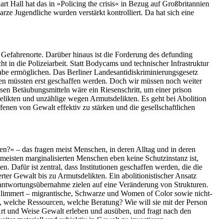
art Hall hat das in »Policing the crisis« in Bezug auf Großbritannien
ze Jugendliche wurden verstärkt kontrolliert. Da hat sich eine
 Gefahrenorte. Darüber hinaus ist die Forderung des defunding
ht in die Polizeiarbeit. Statt Bodycams und techni­scher Infrastruktur
lhabe ermöglichen. Das Berliner Landesantidiskriminierungsgesetz
en müssten erst geschaffen werden. Doch wir müssen noch weiter
sen Betäubungsmitteln wäre ein Riesenschritt, um einer prison
delikten und unzählige wegen Armutsdelikten. Es geht bei Abolition
enen von Gewalt effektiv zu stärken und die gesellschaftlichen
rgen?« – das fragen meist Menschen, in deren Alltag und in deren
ie meisten marginalisierten Menschen eben keine Schutzinstanz ist,
 Dafür ist zentral, dass Institutionen geschaf­fen werden, die die
rter Gewalt bis zu Armutsdelikten. Ein abolitionistischer Ansatz
erantwortungsübernahme zielen auf eine Veränderung von Strukturen.
schlimmert – migrantische, Schwarze und Women of Color sowie nicht-
bt, welche Ressourcen, welche Beratung? Wie will sie mit der Person
 Art und Weise Gewalt erleben und ausüben, und fragt nach den