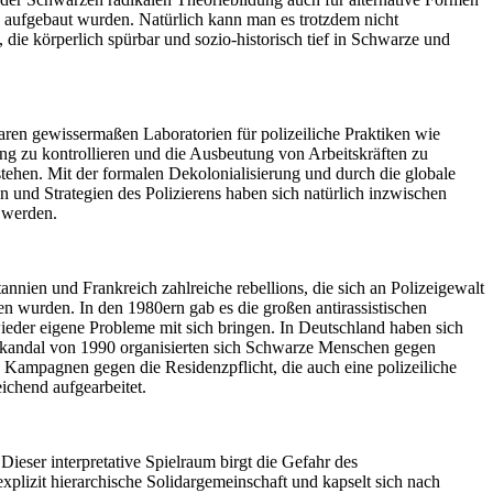
 aufgebaut wurden. Natürlich kann man es trotzdem nicht
die körperlich spürbar und sozio-historisch tief in Schwarze und
ren gewissermaßen Laboratorien für polizeiliche Praktiken wie
 zu kontrollieren und die Ausbeutung von Arbeitskräften zu
stehen. Mit der formalen Dekolonialisierung und durch die globale
 und Strategien des Polizierens haben sich natürlich inzwischen
t werden.
nnien und Frankreich zahl­reiche rebellions, die sich an Polizeigewalt
en wurden. In den 1980ern gab es die großen antirassistischen
ieder eigene Probleme mit sich bringen. In Deutschland haben sich
ei­skandal von 1990 organisierten sich Schwarze Menschen gegen
e Kampagnen gegen die Residenzpflicht, die auch eine polizeiliche
ichend aufgearbeitet.
 Dieser interpretative Spielraum birgt die Gefahr des
explizit hierarchische Solidargemeinschaft und kapselt sich nach