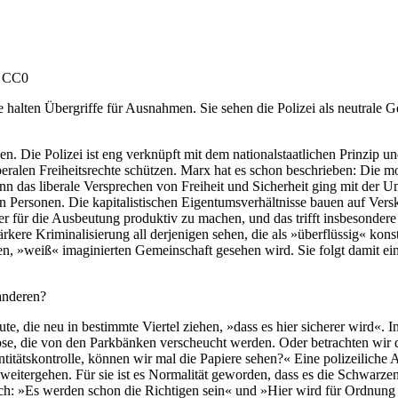
, CC0
le halten Übergriffe für Ausnahmen. Sie sehen die Polizei als neutrale
. Die Polizei ist eng verknüpft mit dem nationalstaatlichen Prinzip und
liberalen Freiheitsrechte schützen. Marx hat es schon beschrieben: Die 
nn das liberale Versprechen von Freiheit und Sicherheit ging mit der U
Personen. Die kapitalistischen Eigentumsverhältnisse bauen auf Versk
für die Ausbeutung produktiv zu machen, und das trifft insbesondere ras
rkere Kriminalisierung all derjenigen sehen, die als »überflüssig« kon
alen, »weiß« imagi­nierten Gemeinschaft gesehen wird. Sie folgt damit e
 anderen?
ute, die neu in bestimmte Viertel ziehen, »dass es hier sicherer wird«
e, die von den Parkbänken verscheucht werden. Oder betrachten wir das
ntitätskontrolle, können wir mal die Papiere sehen?« Eine polizeiliche
h weitergehen. Für sie ist es Normalität geworden, dass es die Schwarze
ch: »Es werden schon die Richtigen sein« und »Hier wird für Ordnung g