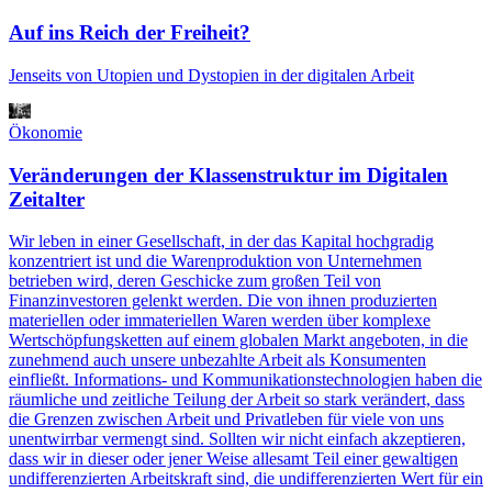
Auf ins Reich der Freiheit?
Jenseits von Utopien und Dystopien in der digitalen Arbeit
Ökonomie
Veränderungen der Klassenstruktur im Digitalen
Zeitalter
Wir leben in einer Gesellschaft, in der das Kapital hochgradig
konzentriert ist und die Warenproduktion von Unternehmen
betrieben wird, deren Geschicke zum großen Teil von
Finanzinvestoren gelenkt werden. Die von ihnen produzierten
materiellen oder immateriellen Waren werden über komplexe
Wertschöpfungsketten auf einem globalen Markt angeboten, in die
zunehmend auch unsere unbezahlte Arbeit als Konsumenten
einfließt. Informations- und Kommunikationstechnologien haben die
räumliche und zeitliche Teilung der Arbeit so stark verändert, dass
die Grenzen zwischen Arbeit und Privatleben für viele von uns
unentwirrbar vermengt sind. Sollten wir nicht einfach akzeptieren,
dass wir in dieser oder jener Weise allesamt Teil einer gewaltigen
undifferenzierten Arbeitskraft sind, die undifferenzierten Wert für ein