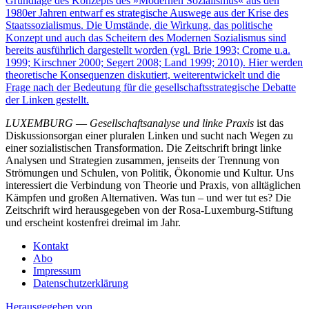
Grundlage des Konzepts des »Modernen Sozialismus« aus den
1980er Jahren entwarf es strategische Auswege aus der Krise des
Staatssozialismus. Die Umstände, die Wirkung, das politische
Konzept und auch das Scheitern des Modernen Sozialismus sind
bereits ausführlich dargestellt worden (vgl. Brie 1993; Crome u.a.
1999; Kirschner 2000; Segert 2008; Land 1999; 2010). Hier werden
theoretische Konsequenzen diskutiert, weiterentwickelt und die
Frage nach der Bedeutung für die gesellschaftsstrategische Debatte
der Linken gestellt.
LUXEMBURG
—
Gesellschaftsanalyse und linke Praxis
ist das
Diskussionsorgan einer pluralen Linken und sucht nach Wegen zu
einer sozialistischen Transformation. Die Zeitschrift bringt linke
Analysen und Strategien zusammen, jenseits der Trennung von
Strömungen und Schulen, von Politik, Ökonomie und Kultur. Uns
interessiert die Verbindung von Theorie und Praxis, von alltäglichen
Kämpfen und großen Alternativen. Was tun – und wer tut es? Die
Zeitschrift wird herausgegeben von der Rosa-Luxemburg-Stiftung
und erscheint kostenfrei dreimal im Jahr.
Kontakt
Abo
Impressum
Datenschutzerklärung
Herausgegeben von