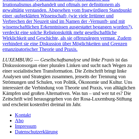
Irrationalismus abgehandelt und oftmals per definitionem als
gewalttätig verstanden. Abgesehen vom fragwürdigen Standpunkt
einer ›aufgeklärten Wissenschaft‹ (wie viele Irrtümer und
Verbrechen der Neuzeit sind im Namen der ›Vernunft‹ und mit
wissenschaftlichen Erkenntnissen ausgestattet begangen worden?),
verdeckt eine solche Religionskritik mehr gesellschaftliche
Wirklichkeit und Geschichte, als sie offenzulegen vermag. Zudem
verhindert sie eine Diskussion über Möglichkeiten und Grenzen
emanzipatorischer Theorie und Praxis.
LUXEMBURG
—
Gesellschaftsanalyse und linke Praxis
ist das
Diskussionsorgan einer pluralen Linken und sucht nach Wegen zu
einer sozialistischen Transformation. Die Zeitschrift bringt linke
Analysen und Strategien zusammen, jenseits der Trennung von
Strömungen und Schulen, von Politik, Ökonomie und Kultur. Uns
interessiert die Verbindung von Theorie und Praxis, von alltäglichen
Kämpfen und großen Alternativen. Was tun – und wer tut es? Die
Zeitschrift wird herausgegeben von der Rosa-Luxemburg-Stiftung
und erscheint kostenfrei dreimal im Jahr.
Kontakt
Abo
Impressum
Datenschutzerklärung