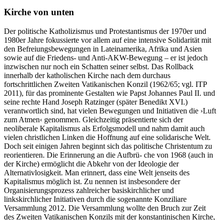
Kirche von unten
Der politische Katholizismus und Protestantismus der 1970er und
1980er Jahre fokussierte vor allem auf eine intensive Solidarität mit
den Befreiungsbewegungen in Lateinamerika, Afrika und Asien
sowie auf die Friedens- und Anti-AKW-Bewegung – er ist jedoch
inzwischen nur noch ein Schatten seiner selbst. Das Rollback
innerhalb der katholischen Kirche nach dem durchaus
fortschrittlichen Zweiten Vatikanischen Konzil (1962/65; vgl. ITP
2011), für das prominente Gestalten wie Papst Johannes Paul II. und
seine rechte Hand Joseph Ratzinger (später Benedikt XVI.)
verantwortlich sind, hat vielen Bewegungen und Initiativen die ›Luft
zum Atmen‹ genommen. Gleichzeitig präsentierte sich der
neoliberale Kapitalismus als Erfolgsmodell und nahm damit auch
vielen christlichen Linken die Hoffnung auf eine solidarische Welt.
Doch seit einigen Jahren beginnt sich das politische Christentum zu
reorientieren. Die Erinnerung an die Aufbrü- che von 1968 (auch in
der Kirche) ermöglicht die Abkehr von der Ideologie der
Alternativlosigkeit. Man erinnert, dass eine Welt jenseits des
Kapitalismus möglich ist. Zu nennen ist insbesondere der
Organisierungsprozess zahlreicher basiskirchlicher und
linkskirchlicher Initiativen durch die sogenannte Konziliare
Versammlung 2012. Die Versammlung wollte den Bruch zur Zeit
des Zweiten Vatikanischen Konzils mit der konstantinischen Kirche,