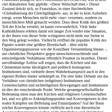
viel diskutierten Satz gipfelte: »Diese Wirtschaft tötet.« Dieser
Zustand drückt sich, so Franziskus, in einer fürchterlichen
»Globalisierung der Gleichgültigkeit« aus, in der es kein Aufsehen
erregt, wenn Menschen nicht mehr »nur« verarmen, sondern zu
menschlichem Müll gemacht werden. Dass diese Kritik den größten
Teil der Kirche verstört, ist kaum verwunderlich. Viele linke
KatholikInnen erleben damit seit langer Zeit wieder eine Situation,
in der ihnen von dieser Seite wenigstens nicht mehr nur Steine in
den Weg gelegt werden. Vielleicht eröffnet die populäre Kritik des
Papstes wieder eine größere Bereitschaft – über solche
Organisierungsprozesse wie die Konziliare Versammlung hinaus –,
aus christlicher Perspektive gegen menschenverachtende und
entwürdigende Verhältnisse öffentlich Position zu beziehen. Dieser
unvollständige Aufriss soll zeigen, dass die Kirchen und das
Christentum keine ideologisch und politisch homogenen
Institutionen sind, vielmehr deren Wahrheitsanspruch auch in den
eigenen Reihen immer umkämpft ist. Für eine linke Debatte um das
Verhältnis von christlichen (religiösen) Institutionen und
Gemeinschaften und nichtreligiösen Bewegungen und Institutionen
ist dies der entscheidende Punkt: Welche gesamtgesellschaftliche
Bedeutung misst man den Kirchen und religiösen Gemeinschaften
bei, und wo gibt es Anknüpfungspunkte und Konvergenzen in den
realen Kämpfen um Befreiung und Emanzipation? Auf der Basis
solcher Konvergenzen könnte vielleicht auch eine theoretische