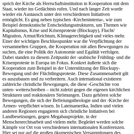
sprich der Kirche als Herrschaftsinstitution in Kooperation mit dem
Staat, wieder ins Gedächtnis rufen. Und nach langer Zeit wurde
wieder ein Austausch unter den verschiedenen Initiativen
ermöglicht. Es ging neben typischen ›Kircheninterna‹, wie zum
Beispiel demokratische Entscheidungsstrukturen, um Themen wie
Kapitalismus, Krise und Krisenproteste (Blockupy), Flucht/
Migration, Armut/Reichtum, Klimagerechtigkeit und vieles mehr.
Einer der wichtigen Beschlusspunkte war die Verpflichtung der
versammelten Gruppen, die Kooperation mit allen Bewegungen zu
suchen, die eine Politik der Autonomie und Egalität verfolgen.
Dabei standen zu diesem Zeitpunkt der ›arabische Frühling‹ und die
Krisenproteste in Europa im Fokus. Konkret äußerte sich die
Kooperation zum Beispiel in der Unterstützung der Blockupy-
Bewegung und der Flüchtlingsproteste. Diese Zusammenarbeit gilt
es auszubauen und zu verbreitern. Auch international existieren
zahlreiche christliche Bewegungen, die diese ›Geschichte von
unten‹ weiterschreiben – nicht zuletzt gegen die eigenen kirchlichen
Strukturen und reaktionären Strömungen. Dazu gehören solche
Bewegungen, die sich der Befreiungstheologie und der ›Kirche der
Armen‹ verpflichtet wissen. In Lateinamerika, Indien und vielen
anderen Regionen engagieren sich christliche Initiativen bei
Landbesetzungen, gegen Megabauprojekte, in der
Menschenrechtsarbeit und vielem mehr. Begleitet werden solche
Kämpfe vor Ort von verschiedenen internationalen Konferenzen.
Hier sei nur auf die großen ökumenischen Versammlungen des