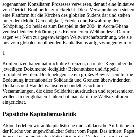
sogenannten Konziliaren Prozesses verwiesen, der auf eine Initiative
von Dietrich Bonhoeffer zurückreicht. Diese Versammlungen stellen
eine Plattform für die Kirchen des globalen Südens dar und stehen
unter dem Motto Gerechtigkeit, Frieden und Bewahrung der
Schöpfung. So heißt es zum Beispiel in der 2004 in Accra/Ghana
verabschiedeten Erklärung des Reformierten Weltbundes: »Darum
sagen wir Nein zur gegenwärtigen Weltwirtschaftsordnung, wie sie
uns vom globalen neoliberalen Kapitalismus aufgezwungen wird.«
1
Konferenzen haben natürlich ihre Grenzen, da in der Regel über die
jeweiligen Dokumente ›lediglich‹ Bekenntnisse und Appelle
formuliert werden. Doch belegen sie ein großes Bewusstsein für die
Bedeutung internationaler Solidarität und Grenzen überwindenden
Denkens und Handelns. Insofern handelt es sich um
Versammlungen, die diese Solidarität ausdrücken und repräsentieren
wollen. In der globalen Linken hat man dafür die Weltsozialforen
eingerichtet.
Päpstliche Kapitalismuskritik
Aktuell erleben wir antikapitalistische und solidarische Aufbrüche in
der Kirche von ungewöhnlicher Seite: vom Papst. Das irritiert. Papst
Franziskus prangerte den Fetischismus des Geldes an, was in dem