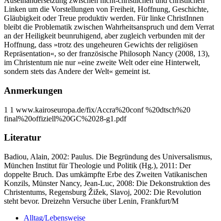
Auseinandersetzung zwischen nicht-christlichen und christlichen
Linken um die Vorstellungen von Freiheit, Hoffnung, Geschichte,
Gläubigkeit oder Treue produktiv werden. Für linke ChristInnen
bleibt die Problematik zwischen Wahrheitsanspruch und dem Verrat
an der Heiligkeit beunruhigend, aber zugleich verbunden mit der
Hoffnung, dass »trotz des ungeheuren Gewichts der religiösen
Repräsentation«, so der französische Philosoph Nancy (2008, 13),
im Christentum nie nur »eine zweite Welt oder eine Hinterwelt,
sondern stets das Andere der Welt« gemeint ist.
Anmerkungen
1 1 www.kairoseuropa.de/fix/Accra%20conf %20dtsch%20
final%20offiziell%20GC%2028-g1.pdf
Literatur
Badiou, Alain, 2002: Paulus. Die Begründung des Universalismus,
München Institut für Theologie und Politik (Hg.), 2011: Der
doppelte Bruch. Das umkämpfte Erbe des Zweiten Vatikanischen
Konzils, Münster Nancy, Jean-Luc, 2008: Die Dekonstruktion des
Christentums, Regensburg Žižek, Slavoj, 2002: Die Revolution
steht bevor. Dreizehn Versuche über Lenin, Frankfurt/M
Alltag/Lebensweise