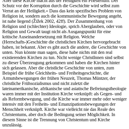
Aber diese Kirche macht aus der Heiligkeit ein Priestertum: Der
Schutz vor der Korruption durch die Geschichte wird selbst zum
Verrat an der Heiligkeit.« Dass das kein spezifisches Problem von
Religion ist, sondern auch die kommunistische Bewegung angeht,
ist nahe liegend (Žižek 2002, 42ff). Der Zusammenhang von
Religion und (schlechter) Ideologie, sprich Aberglauben, oder von
Religion und Gewalt taugt nicht als Ausgangspunkt für eine
kritische Auseinandersetzung mit Religion. Welche
(Herrschafts-)Geschichte die christlichen Kirchen hervorgebracht
haben, ist bekannt. Aber es gibt auch die andere, die Geschichte von
unten. Nun könnte man sagen, diese habe nichts mit den real
existierenden Kirchen zu tun. Nicht wenige ChristInnen sind selbst
zu dieser Überzeugung gekommen und haben die Kirchen hinter
sich gelassen. Aber die christliche Geschichte von unten, zum
Beispiel die frühe Gleichheits- und Freiheitsgeschichte, die
Armutsbewegungen der frühen Neuzeit, Thomas Müntzer, der
christliche Frühsozialismus und nicht zuletzt die
lateinamerikanische, afrikanische und asiatische Befreiungstheologie
waren immer mit der Institution Kirche verknüpft: als Gegen- und
als Reformbewegung, und die Kirche war immer mehr oder weniger
intensiv mit den Freiheits- und Emanzipationsbewegungen der
Menschheit verknüpft. Kirche war vielleicht nie das Reale des
Christentums, aber doch die Bedingung seiner Möglichkeit. In
diesem Sinne ist die Trennung von Christentum und Kirche
unzulässig.