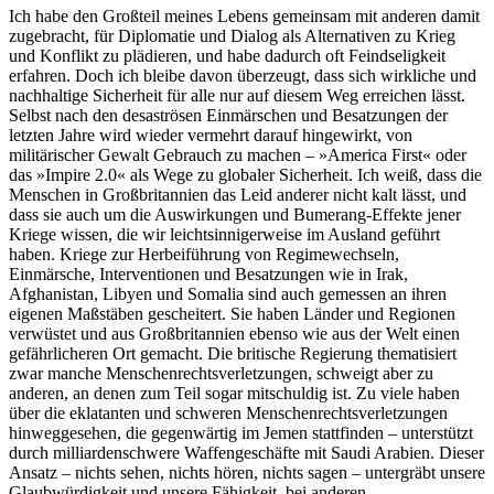
Ich habe den Großteil meines Lebens gemeinsam mit anderen damit
zugebracht, für Diplomatie und Dialog als Alternativen zu Krieg
und Konflikt zu plädieren, und habe dadurch oft Feindseligkeit
erfahren. Doch ich bleibe davon überzeugt, dass sich wirkliche und
nachhaltige Sicherheit für alle nur auf diesem Weg erreichen lässt.
Selbst nach den desaströsen Einmärschen und Besatzungen der
letzten Jahre wird wieder vermehrt darauf hingewirkt, von
militärischer Gewalt Gebrauch zu machen – »America First« oder
das »Impire 2.0« als Wege zu globaler Sicherheit. Ich weiß, dass die
Menschen in Großbritannien das Leid anderer nicht kalt lässt, und
dass sie auch um die Auswirkungen und Bumerang-Effekte jener
Kriege wissen, die wir leichtsinnigerweise im Ausland geführt
haben. Kriege zur Herbeiführung von Regimewechseln,
Einmärsche, Interventionen und Besatzungen wie in Irak,
Afghanistan, Libyen und Somalia sind auch gemessen an ihren
eigenen Maßstäben gescheitert. Sie haben Länder und Regionen
verwüstet und aus Großbritannien ebenso wie aus der Welt einen
gefährlicheren Ort gemacht. Die britische Regierung thematisiert
zwar manche Menschenrechtsverletzungen, schweigt aber zu
anderen, an denen zum Teil sogar mitschuldig ist. Zu viele haben
über die eklatanten und schweren Menschenrechtsverletzungen
hinweggesehen, die gegenwärtig im Jemen stattfinden – unterstützt
durch milliardenschwere Waffengeschäfte mit Saudi Arabien. Dieser
Ansatz – nichts sehen, nichts hören, nichts sagen – untergräbt unsere
Glaubwürdigkeit und unsere Fähigkeit, bei anderen