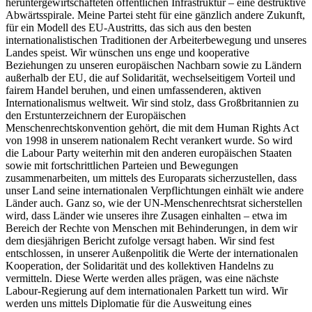
heruntergewirtschafteten öffentlichen Infrastruktur – eine destruktive
Abwärtsspirale. Meine Partei steht für eine gänzlich andere Zukunft,
für ein Modell des EU-Austritts, das sich aus den besten
internationalistischen Traditionen der Arbeiterbewegung und unseres
Landes speist. Wir wünschen uns enge und kooperative
Beziehungen zu unseren europäischen Nachbarn sowie zu Ländern
außerhalb der EU, die auf Solidarität, wechselseitigem Vorteil und
fairem Handel beruhen, und einen umfassenderen, aktiven
Internationalismus weltweit. Wir sind stolz, dass Großbritannien zu
den Erstunterzeichnern der Europäischen
Menschenrechtskonvention gehört, die mit dem Human Rights Act
von 1998 in unserem nationalem Recht verankert wurde. So wird
die Labour Party weiterhin mit den anderen europäischen Staaten
sowie mit fortschrittlichen Parteien und Bewegungen
zusammenarbeiten, um mittels des Europarats sicherzustellen, dass
unser Land seine internationalen Verpflichtungen einhält wie andere
Länder auch. Ganz so, wie der UN-Menschenrechtsrat sicherstellen
wird, dass Länder wie unseres ihre Zusagen einhalten – etwa im
Bereich der Rechte von Menschen mit Behinderungen, in dem wir
dem diesjährigen Bericht zufolge versagt haben. Wir sind fest
entschlossen, in unserer Außenpolitik die Werte der internationalen
Kooperation, der Solidarität und des kollektiven Handelns zu
vermitteln. Diese Werte werden alles prägen, was eine nächste
Labour-Regierung auf dem internationalen Parkett tun wird. Wir
werden uns mittels Diplomatie für die Ausweitung eines