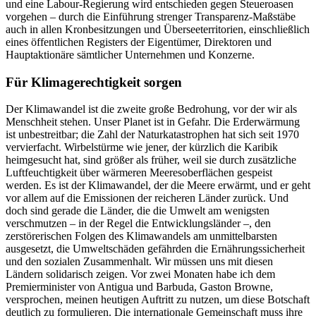
und eine Labour-Regierung wird entschieden gegen Steueroasen
vorgehen – durch die Einführung strenger Transparenz-Maßstäbe
auch in allen Kronbesitzungen und Überseeterritorien, einschließlich
eines öffentlichen Registers der Eigentümer, Direktoren und
Hauptaktionäre sämtlicher Unternehmen und Konzerne.
Für Klimagerechtigkeit sorgen
Der Klimawandel ist die zweite große Bedrohung, vor der wir als
Menschheit stehen. Unser Planet ist in Gefahr. Die Erderwärmung
ist unbestreitbar; die Zahl der Naturkatastrophen hat sich seit 1970
vervierfacht. Wirbelstürme wie jener, der kürzlich die Karibik
heimgesucht hat, sind größer als früher, weil sie durch zusätzliche
Luftfeuchtigkeit über wärmeren Meeresoberflächen gespeist
werden. Es ist der Klimawandel, der die Meere erwärmt, und er geht
vor allem auf die Emissionen der reicheren Länder zurück. Und
doch sind gerade die Länder, die die Umwelt am wenigsten
verschmutzen – in der Regel die Entwicklungsländer –, den
zerstörerischen Folgen des Klimawandels am unmittelbarsten
ausgesetzt, die Umweltschäden gefährden die Ernährungssicherheit
und den sozialen Zusammenhalt. Wir müssen uns mit diesen
Ländern solidarisch zeigen. Vor zwei Monaten habe ich dem
Premierminister von Antigua und Barbuda, Gaston Browne,
versprochen, meinen heutigen Auftritt zu nutzen, um diese Botschaft
deutlich zu formulieren. Die internationale Gemeinschaft muss ihre