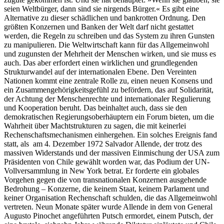
seien Weltbürger, dann sind sie nirgends Bürger.« Es gibt eine
Alternative zu dieser schädlichen und bankrotten Ordnung. Den
größten Konzernen und Banken der Welt darf nicht gestattet
werden, die Regeln zu schreiben und das System zu ihren Gunsten
zu manipulieren. Die Weltwirtschaft kann für das Allgemeinwohl
und zugunsten der Mehrheit der Menschen wirken, und sie muss es
auch. Das aber erfordert einen wirklichen und grundlegenden
Strukturwandel auf der internationalen Ebene. Den Vereinten
Nationen kommt eine zentrale Rolle zu, einen neuen Konsens und
ein Zusammengehörigkeitsgefühl zu befördern, das auf Solidarität,
der Achtung der Menschenrechte und internationaler Regulierung
und Kooperation beruht. Das beinhaltet auch, dass sie den
demokratischen Regierungsoberhäuptern ein Forum bieten, um die
Wahrheit über Machtstrukturen zu sagen, die mit keinerlei
Rechenschaftsmechanismen einhergehen. Ein solches Ereignis fand
statt, als am 4. Dezember 1972 Salvador Allende, der trotz des
massiven Widerstands und der massiven Einmischung der USA zum
Präsidenten von Chile gewählt worden war, das Podium der UN-
Vollversammlung in New York betrat. Er forderte ein globales
Vorgehen gegen die von transnationalen Konzernen ausgehende
Bedrohung – Konzerne, die keinem Staat, keinem Parlament und
keiner Organisation Rechenschaft schulden, die das Allgemeinwohl
vertreten. Neun Monate später wurde Allende in dem von General
Augusto Pinochet angeführten Putsch ermordet, einem Putsch, der