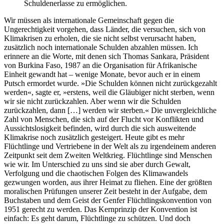
Schuldenerlasse zu ermöglichen.
Wir müssen als internationale Gemeinschaft gegen die
Ungerechtigkeit vorgehen, dass Länder, die versuchen, sich von
Klimakrisen zu erholen, die sie nicht selbst verursacht haben,
zusätzlich noch internationale Schulden abzahlen müssen. Ich
erinnere an die Worte, mit denen sich Thomas Sankara, Präsident
von Burkina Faso, 1987 an die Organisation für Afrikanische
Einheit gewandt hat – wenige Monate, bevor auch er in einem
Putsch ermordet wurde. »Die Schulden können nicht zurückgezahlt
werden«, sagte er, »erstens, weil die Gläubiger nicht sterben, wenn
wir sie nicht zurückzahlen. Aber wenn wir die Schulden
zurückzahlen, dann […] werden wir sterben.« Die unvergleichliche
Zahl von Menschen, die sich auf der Flucht vor Konflikten und
Aussichtslosigkeit befinden, wird durch die sich ausweitende
Klimakrise noch zusätzlich gesteigert. Heute gibt es mehr
Flüchtlinge und Vertriebene in der Welt als zu irgendeinem anderen
Zeitpunkt seit dem Zweiten Weltkrieg. Flüchtlinge sind Menschen
wie wir. Im Unterschied zu uns sind sie aber durch Gewalt,
Verfolgung und die chaotischen Folgen des Klimawandels
gezwungen worden, aus ihrer Heimat zu fliehen. Eine der größten
moralischen Prüfungen unserer Zeit besteht in der Aufgabe, dem
Buchstaben und dem Geist der Genfer Flüchtlingskonvention von
1951 gerecht zu werden. Das Kernprinzip der Konvention ist
einfach: Es geht darum, Flüchtlinge zu schützen. Und doch