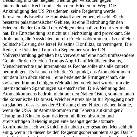
Besatzung und die illegalen Siedlungen verstoßen gegen
internationales Recht und stehen dem Frieden im Weg. Die
Ankündigung des US-Präsidenten, seine Regierung werde
Jerusalem als israelische Hauptstadt anerkennen, einschließlich
besetzter palästinensischer Gebiete, ist eine Bedrohung für den
Frieden, die der Großteil der Weltgemeinschaft zu Recht verurteilt
hat. Die Entscheidung ist nicht nur leichtsinnig und provokant. Sie
droht auch, die Aussichten auf ein Friedensabkommen, also auf eine
politische Lösung des Israel-Palästina-Konflikts, zu verringern. Die
Rede, die Präsident Trump im September vor der UN
Vollversammlung gehalten hat, verweist auf eine noch umfassendere
Gefahr für den Frieden. Trumps Angriff auf Multilateralismus,
Menschenrechte und internationales Rechte sollte uns alle zutiefst
beunruhigen. Es ist auch nicht der Zeitpunkt, das Atomabkommen
mit dem Iran abzulehnen – eine bedeutende Errungenschaft, die
zwischen Iran und einigen Weltmächten vereinbart wurde, um die
internationalen Spannungen zu entschärfen. Die Ablehnung des
Atomabkommens bedroht nicht nur den Nahen Osten, sondern auch
die koreanische Halbinsel. Welcher Anreiz bleibt für Pjöngjang noch
zu glauben, dass es aus der Abrüstung einen Nutzen ziehen könnte,
wenn die USA ihr Atomabkommen mit Teheran aufkündigen?
Trump und Kim Jong-un riskieren mit ihren absurden und
streitsüchtigen Beleidigungen eine beängstigende atomare
Konfrontation. Ich weiß mich mit nahezu der gesamten Menschheit
einig, wenn ich diesen beiden Regierungsoberhäuptern sage: Das ist