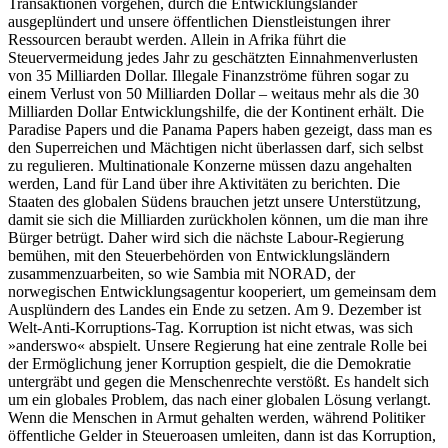
Transaktionen vorgehen, durch die Entwicklungsländer
ausgeplündert und unsere öffentlichen Dienstleistungen ihrer
Ressourcen beraubt werden. Allein in Afrika führt die
Steuervermeidung jedes Jahr zu geschätzten Einnahmenverlusten
von 35 Milliarden Dollar. Illegale Finanzströme führen sogar zu
einem Verlust von 50 Milliarden Dollar – weitaus mehr als die 30
Milliarden Dollar Entwicklungshilfe, die der Kontinent erhält. Die
Paradise Papers und die Panama Papers haben gezeigt, dass man es
den Superreichen und Mächtigen nicht überlassen darf, sich selbst
zu regulieren. Multinationale Konzerne müssen dazu angehalten
werden, Land für Land über ihre Aktivitäten zu berichten. Die
Staaten des globalen Südens brauchen jetzt unsere Unterstützung,
damit sie sich die Milliarden zurückholen können, um die man ihre
Bürger betrügt. Daher wird sich die nächste Labour-Regierung
bemühen, mit den Steuerbehörden von Entwicklungsländern
zusammenzuarbeiten, so wie Sambia mit NORAD, der
norwegischen Entwicklungsagentur kooperiert, um gemeinsam dem
Ausplündern des Landes ein Ende zu setzen. Am 9. Dezember ist
Welt-Anti-Korruptions-Tag. Korruption ist nicht etwas, was sich
»anderswo« abspielt. Unsere Regierung hat eine zentrale Rolle bei
der Ermöglichung jener Korruption gespielt, die die Demokratie
untergräbt und gegen die Menschenrechte verstößt. Es handelt sich
um ein globales Problem, das nach einer globalen Lösung verlangt.
Wenn die Menschen in Armut gehalten werden, während Politiker
öffentliche Gelder in Steueroasen umleiten, dann ist das Korruption,