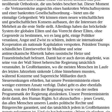
neoliberale Orthodoxie, die uns beides beschert hat. Dieser Moment
– die Vertrauenskrise angesichts eines bankrotten Wirtschaftssystems
und einer bankrotten Gesellschaftsordnung – bietet uns die
einmalige Gelegenheit: Wir können einen neuen wirtschaftlichen
und gesellschaftlichen Konsens aufbauen, der die Interessen der
Mehrheit an die erste Stelle stellt. Allerdings haben das bröckelnde
System der globalen Eliten und das Vorrecht dieser Eliten, ohne
Gegenrede zu bestimmen, wo es lang geht, einige Politiker
veranlasst, Angst und Zwist zu schüren, indem sie internationale
Kooperation als nationale Kapitulation verspotten. Präsident Trumps
schändliches Einreiseverbot für Muslime und seine
antimexikanische Rhetorik haben rassistische Hetze und
Frauenfeindschaft befeuert. Damit hat er auch davon abgelenkt, was
seine von der Wall Street beherrschte Regierung tatsächlich
veranstaltet. In Großbritannien, wo die meisten Menschen im Laufe
des letzten Jahrzehnts sinkende Löhne hinnehmen mussten,
während Konzerne und Superreiche Milliarden durch
Steuersenkungen erhielten, hat unsere Premierministerin einen
weniger extremen Ansatz verfolgt. Dabei geht es aber ebenfalls
darum, von den Fehlern der Regierung sowie von der reellen
Programmatik der Regierung abzulenken. Unsere Premierministerin
droht damit, den Human Rights Act abzuschaffen – jenes Gesetz,
das allen Menschen unseres Landes politische Rechte und
Bürgerrechte garantiert, und das tatsächlich jedem in Großbritannien
zugute gekommen ist. Und sie hat behauptet: »Wenn sie glauben, sie