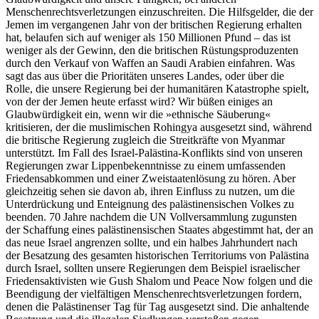
Menschenrechtsverletzungen einzuschreiten. Die Hilfsgelder, die der
Jemen im vergangenen Jahr von der britischen Regierung erhalten
hat, belaufen sich auf weniger als 150 Millionen Pfund – das ist
weniger als der Gewinn, den die britischen Rüstungsproduzenten
durch den Verkauf von Waffen an Saudi Arabien einfahren. Was
sagt das aus über die Prioritäten unseres Landes, oder über die
Rolle, die unsere Regierung bei der humanitären Katastrophe spielt,
von der der Jemen heute erfasst wird? Wir büßen einiges an
Glaubwürdigkeit ein, wenn wir die »ethnische Säuberung«
kritisieren, der die muslimischen Rohingya ausgesetzt sind, während
die britische Regierung zugleich die Streitkräfte von Myanmar
unterstützt. Im Fall des Israel-Palästina-Konflikts sind von unseren
Regierungen zwar Lippenbekenntnisse zu einem umfassenden
Friedensabkommen und einer Zweistaatenlösung zu hören. Aber
gleichzeitig sehen sie davon ab, ihren Einfluss zu nutzen, um die
Unterdrückung und Enteignung des palästinensischen Volkes zu
beenden. 70 Jahre nachdem die UN Vollversammlung zugunsten
der Schaffung eines palästinensischen Staates abgestimmt hat, der an
das neue Israel angrenzen sollte, und ein halbes Jahrhundert nach
der Besatzung des gesamten historischen Territoriums von Palästina
durch Israel, sollten unsere Regierungen dem Beispiel israelischer
Friedensaktivisten wie Gush Shalom und Peace Now folgen und die
Beendigung der vielfältigen Menschenrechtsverletzungen fordern,
denen die Palästinenser Tag für Tag ausgesetzt sind. Die anhaltende