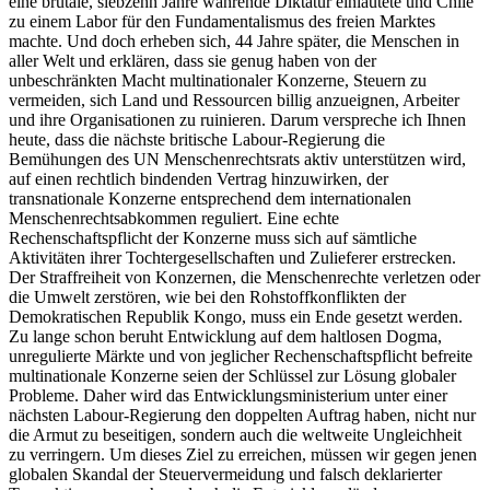
eine brutale, siebzehn Jahre währende Diktatur einläutete und Chile
zu einem Labor für den Fundamentalismus des freien Marktes
machte. Und doch erheben sich, 44 Jahre später, die Menschen in
aller Welt und erklären, dass sie genug haben von der
unbeschränkten Macht multinationaler Konzerne, Steuern zu
vermeiden, sich Land und Ressourcen billig anzueignen, Arbeiter
und ihre Organisationen zu ruinieren. Darum verspreche ich Ihnen
heute, dass die nächste britische Labour-Regierung die
Bemühungen des UN Menschenrechtsrats aktiv unterstützen wird,
auf einen rechtlich bindenden Vertrag hinzuwirken, der
transnationale Konzerne entsprechend dem internationalen
Menschenrechtsabkommen reguliert. Eine echte
Rechenschaftspflicht der Konzerne muss sich auf sämtliche
Aktivitäten ihrer Tochtergesellschaften und Zulieferer erstrecken.
Der Straffreiheit von Konzernen, die Menschenrechte verletzen oder
die Umwelt zerstören, wie bei den Rohstoffkonflikten der
Demokratischen Republik Kongo, muss ein Ende gesetzt werden.
Zu lange schon beruht Entwicklung auf dem haltlosen Dogma,
unregulierte Märkte und von jeglicher Rechenschaftspflicht befreite
multinationale Konzerne seien der Schlüssel zur Lösung globaler
Probleme. Daher wird das Entwicklungsministerium unter einer
nächsten Labour-Regierung den doppelten Auftrag haben, nicht nur
die Armut zu beseitigen, sondern auch die weltweite Ungleichheit
zu verringern. Um dieses Ziel zu erreichen, müssen wir gegen jenen
globalen Skandal der Steuervermeidung und falsch deklarierter