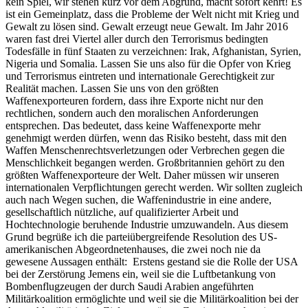
kein Spiel, wir stehen kurz vor dem Abgrund, macht sofort kehrt! Es
ist ein Gemeinplatz, dass die Probleme der Welt nicht mit Krieg und
Gewalt zu lösen sind. Gewalt erzeugt neue Gewalt. Im Jahr 2016
waren fast drei Viertel aller durch den Terrorismus bedingten
Todesfälle in fünf Staaten zu verzeichnen: Irak, Afghanistan, Syrien,
Nigeria und Somalia. Lassen Sie uns also für die Opfer von Krieg
und Terrorismus eintreten und internationale Gerechtigkeit zur
Realität machen. Lassen Sie uns von den größten
Waffenexporteuren fordern, dass ihre Exporte nicht nur den
rechtlichen, sondern auch den moralischen Anforderungen
entsprechen. Das bedeutet, dass keine Waffenexporte mehr
genehmigt werden dürfen, wenn das Risiko besteht, dass mit den
Waffen Menschenrechtsverletzungen oder Verbrechen gegen die
Menschlichkeit begangen werden. Großbritannien gehört zu den
größten Waffenexporteure der Welt. Daher müssen wir unseren
internationalen Verpflichtungen gerecht werden. Wir sollten zugleich
auch nach Wegen suchen, die Waffenindustrie in eine andere,
gesellschaftlich nützliche, auf qualifizierter Arbeit und
Hochtechnologie beruhende Industrie umzuwandeln. Aus diesem
Grund begrüße ich die parteiübergreifende Resolution des US-
amerikanischen Abgeordnetenhauses, die zwei noch nie da
gewesene Aussagen enthält: Erstens gestand sie die Rolle der USA
bei der Zerstörung Jemens ein, weil sie die Luftbetankung von
Bombenflugzeugen der durch Saudi Arabien angeführten
Militärkoalition ermöglichte und weil sie die Militärkoalition bei der