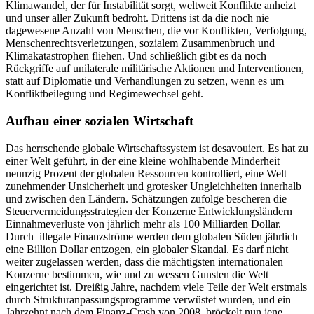
Klimawandel, der für Instabilität sorgt, weltweit Konflikte anheizt
und unser aller Zukunft bedroht. Drittens ist da die noch nie
dagewesene Anzahl von Menschen, die vor Konflikten, Verfolgung,
Menschenrechtsverletzungen, sozialem Zusammenbruch und
Klimakatastrophen fliehen. Und schließlich gibt es da noch
Rückgriffe auf unilaterale militärische Aktionen und Interventionen,
statt auf Diplomatie und Verhandlungen zu setzen, wenn es um
Konfliktbeilegung und Regimewechsel geht.
Aufbau einer sozialen Wirtschaft
Das herrschende globale Wirtschaftssystem ist desavouiert. Es hat zu
einer Welt geführt, in der eine kleine wohlhabende Minderheit
neunzig Prozent der globalen Ressourcen kontrolliert, eine Welt
zunehmender Unsicherheit und grotesker Ungleichheiten innerhalb
und zwischen den Ländern. Schätzungen zufolge bescheren die
Steuervermeidungsstrategien der Konzerne Entwicklungsländern
Einnahmeverluste von jährlich mehr als 100 Milliarden Dollar.
Durch illegale Finanzströme werden dem globalen Süden jährlich
eine Billion Dollar entzogen, ein globaler Skandal. Es darf nicht
weiter zugelassen werden, dass die mächtigsten internationalen
Konzerne bestimmen, wie und zu wessen Gunsten die Welt
eingerichtet ist. Dreißig Jahre, nachdem viele Teile der Welt erstmals
durch Strukturanpassungsprogramme verwüstet wurden, und ein
Jahrzehnt nach dem Finanz-Crash von 2008, bröckelt nun jene