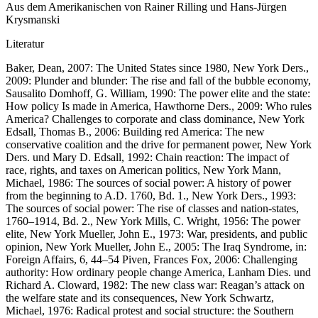
Aus dem Amerikanischen von Rainer Rilling und Hans-Jürgen
Krysmanski
Literatur
Baker, Dean, 2007: The United States since 1980, New York Ders.,
2009: Plunder and blunder: The rise and fall of the bubble economy,
Sausalito Domhoff, G. William, 1990: The power elite and the state:
How policy Is made in America, Hawthorne Ders., 2009: Who rules
America? Challenges to corporate and class dominance, New York
Edsall, Thomas B., 2006: Building red America: The new
conservative coalition and the drive for permanent power, New York
Ders. und Mary D. Edsall, 1992: Chain reaction: The impact of
race, rights, and taxes on American politics, New York Mann,
Michael, 1986: The sources of social power: A history of power
from the beginning to A.D. 1760, Bd. 1., New York Ders., 1993:
The sources of social power: The rise of classes and nation-states,
1760–1914, Bd. 2., New York Mills, C. Wright, 1956: The power
elite, New York Mueller, John E., 1973: War, presidents, and public
opinion, New York Mueller, John E., 2005: The Iraq Syndrome, in:
Foreign Affairs, 6, 44–54 Piven, Frances Fox, 2006: Challenging
authority: How ordinary people change America, Lanham Dies. und
Richard A. Cloward, 1982: The new class war: Reagan’s attack on
the welfare state and its consequences, New York Schwartz,
Michael, 1976: Radical protest and social structure: the Southern