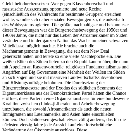
Gleichheit durchzusetzen. Wer gegen Klassenherrschaft und
rassistische Ausgrenzung opponierte und neue Rechte
(einschließlich des Wahlrechts für bestimmte Gruppen) erreichen
wollte, wandte sich daher sozialen Bewegungen zu, die außerhalb
des Wahlsystems agierten. Die größte, nachhaltigste und bekannteste
dieser Bewegungen war die Bürgerrechtsbewegung der 1950er und
1960er Jahre, die nicht nur das Leben der Afroamerikaner im Süden
veränderte und in der ganzen Nation das Wachstum einer schwarzen
Mittelklasse möglich machte. Sie brachte auch die
Machtarrangements in Bewegung, die seit dem New Deal
geherrscht hatten und leitete so eine vierte Machtepoche ein. Die
weißen Eliten des Süden liefen zu den Republikanern über, die dann
mit Appellen an Rassenvorurteile, religiösem Fundamentalismus und
Angriffen auf Big Goverment eine Mehrheit der Weißen im Süden
an sich zogen und sie mit massiven Landwirtschaftssubventionen
und Rüstungsaufträge belohnten. Die Durchsetzung der
Bürgerrechtsgesetze und der Exodus des südlichen Segments der
Eigentümerklasse aus der Demokratischen Partei hätten die Chance
eröffnet, diese Partei in eine Organisationsbasis für eine bundesweite
Koalition zwischen (Links-)Liberalen und Arbeiterbewegung
umzubauen, die sowohl Afroamerikaner als auch die neuen
Immigranten aus Lateinamerika und Asien hätte einschließen
können. Doch stattdessen geschah etwas völlig anderes, das für die
nächsten vierzig Jahre jede Aussicht auf eine fortschrittliche
Veränderung der Ökonomie ausschloss. Diese