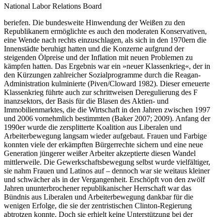
National Labor Relations Board
beriefen. Die bundesweite Hinwendung der Weißen zu den
Republikanern ermöglichte es auch den moderaten Konservativen,
eine Wende nach rechts einzuschlagen, als sich in den 1970ern die
Innenstädte beruhigt hatten und die Konzerne aufgrund der
steigenden Ölpreise und der Inflation mit neuen Problemen zu
kämpfen hatten. Das Ergebnis war ein »neuer Klassenkrieg«, der in
den Kürzungen zahlreicher Sozialprogramme durch die Reagan-
Administration kulminierte (Piven/Cloward 1982). Dieser erneuerte
Klassenkrieg führte auch zur schrittweisen Deregulierung des F
inanzsektors, der Basis für die Blasen des Aktien- und
Immobilienmarktes, die die Wirtschaft in den Jahren zwischen 1997
und 2006 vornehmlich bestimmten (Baker 2007; 2009). Anfang der
1990er wurde die zersplitterte Koalition aus Liberalen und
Arbeiterbewegung langsam wieder aufgebaut. Frauen und Farbige
konnten viele der erkämpften Bürgerrechte sichern und eine neue
Generation jüngerer weißer Arbeiter akzeptierte diesen Wandel
mittlerweile. Die Gewerkschaftsbewegung selbst wurde vielfältiger,
sie nahm Frauen und Latinos auf – dennoch war sie weitaus kleiner
und schwächer als in der Vergangenheit. Erschöpft von den zwölf
Jahren ununterbrochener republikanischer Herrschaft war das
Bündnis aus Liberalen und Arbeiterbewegung dankbar für die
wenigen Erfolge, die sie der zentristischen Clinton-Regierung
abtrotzen konnte. Doch sie erhielt keine Unterstützung bei der