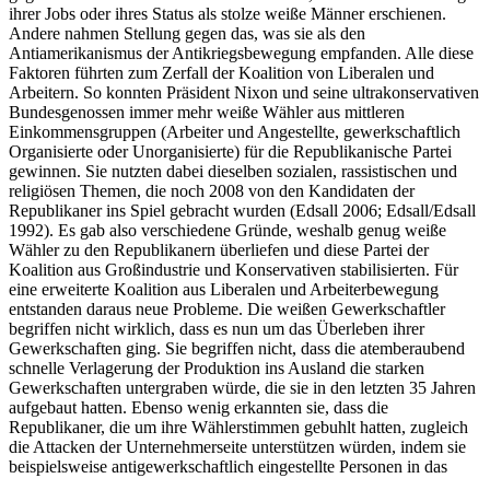
ihrer Jobs oder ihres Status als stolze weiße Männer erschienen.
Andere nahmen Stellung gegen das, was sie als den
Antiamerikanismus der Antikriegsbewegung empfanden. Alle diese
Faktoren führten zum Zerfall der Koalition von Liberalen und
Arbeitern. So konnten Präsident Nixon und seine ultrakonservativen
Bundesgenossen immer mehr weiße Wähler aus mittleren
Einkommensgruppen (Arbeiter und Angestellte, gewerkschaftlich
Organisierte oder Unorganisierte) für die Republikanische Partei
gewinnen. Sie nutzten dabei dieselben sozialen, rassistischen und
religiösen Themen, die noch 2008 von den Kandidaten der
Republikaner ins Spiel gebracht wurden (Edsall 2006; Edsall/Edsall
1992). Es gab also verschiedene Gründe, weshalb genug weiße
Wähler zu den Republikanern überliefen und diese Partei der
Koalition aus Großindustrie und Konservativen stabilisierten. Für
eine erweiterte Koalition aus Liberalen und Arbeiterbewegung
entstanden daraus neue Probleme. Die weißen Gewerkschaftler
begriffen nicht wirklich, dass es nun um das Überleben ihrer
Gewerkschaften ging. Sie begriffen nicht, dass die atemberaubend
schnelle Verlagerung der Produktion ins Ausland die starken
Gewerkschaften untergraben würde, die sie in den letzten 35 Jahren
aufgebaut hatten. Ebenso wenig erkannten sie, dass die
Republikaner, die um ihre Wählerstimmen gebuhlt hatten, zugleich
die Attacken der Unternehmerseite unterstützen würden, indem sie
beispielsweise antigewerkschaftlich eingestellte Personen in das