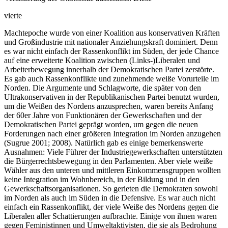
vierte
Machtepoche wurde von einer Koalition aus konservativen Kräften
und Großindustrie mit nationaler Anziehungskraft dominiert. Denn
es war nicht einfach der Rassenkonflikt im Süden, der jede Chance
auf eine erweiterte Koalition zwischen (Links-)Liberalen und
Arbeiterbewegung innerhalb der Demokratischen Partei zerstörte.
Es gab auch Rassenkonflikte und zunehmende weiße Vorurteile im
Norden. Die Argumente und Schlagworte, die später von den
Ultrakonservativen in der Republikanischen Partei benutzt wurden,
um die Weißen des Nordens anzusprechen, waren bereits Anfang
der 60er Jahre von Funktionären der Gewerkschaften und der
Demokratischen Partei geprägt worden, um gegen die neuen
Forderungen nach einer größeren Integration im Norden anzugehen
(Sugrue 2001; 2008). Natürlich gab es einige bemerkenswerte
Ausnahmen: Viele Führer der Industriegewerkschaften unterstützten
die Bürgerrechtsbewegung in den Parlamenten. Aber viele weiße
Wähler aus den unteren und mittleren Einkommensgruppen wollten
keine Integration im Wohnbereich, in der Bildung und in den
Gewerkschaftsorganisationen. So gerieten die Demokraten sowohl
im Norden als auch im Süden in die Defensive. Es war auch nicht
einfach ein Rassenkonflikt, der viele Weiße des Nordens gegen die
Liberalen aller Schattierungen aufbrachte. Einige von ihnen waren
gegen Feministinnen und Umweltaktivisten, die sie als Bedrohung