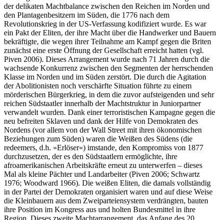
der delikaten Machtbalance zwischen den Reichen im Norden und
den Plantagenbesitzern im Süden, die 1776 nach dem
Revolutionskrieg in der US-Verfassung kodifiziert wurde. Es war
ein Pakt der Eliten, der ihre Macht über die Handwerker und Bauern
bekräftigte, die wegen ihrer Teilnahme am Kampf gegen die Briten
zunächst eine erste Öffnung der Gesellschaft erreicht hatten (vgl.
Piven 2006). Dieses Arrangement wurde nach 71 Jahren durch die
wachsende Konkurrenz zwischen den Segmenten der herrschenden
Klasse im Norden und im Süden zerstört. Die durch die Agitation
der Abolitionisten noch verschärfte Situation führte zu einem
mörderischen Bürgerkrieg, in dem die zuvor aufsteigenden und sehr
reichen Südstaatler innerhalb der Machtstruktur in Juniorpartner
verwandelt wurden. Dank einer terroristischen Kampagne gegen die
neu befreiten Sklaven und dank der Hilfe von Demokraten des
Nordens (vor allem von der Wall Street mit ihren ökonomischen
Beziehungen zum Süden) waren die Weißen des Südens (die
redeemers, d.h. »Erlöser«) imstande, den Kompromiss von 1877
durchzusetzen, der es den Südstaatlern ermöglichte, ihre
afroamerikanischen Arbeitskräfte erneut zu unterwerfen – dieses
Mal als kleine Pächter und Landarbeiter (Piven 2006; Schwartz
1976; Woodward 1966). Die weißen Eliten, die damals vollständig
in der Partei der Demokraten organisiert waren und auf diese Weise
die Kleinbauern aus dem Zweiparteiensystem verdrängten, bauten
ihre Position im Kongress aus und holten Bundesmittel in ihre
Region. Dieses zweite Machtarrangement, das Anfang des 20.