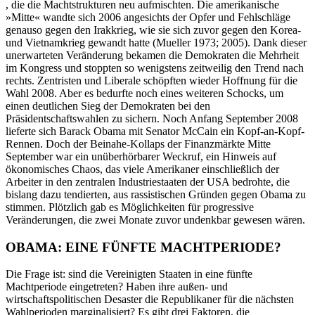
, die die Machtstrukturen neu aufmischten. Die amerikanische
»Mitte« wandte sich 2006 angesichts der Opfer und Fehlschläge
genauso gegen den Irakkrieg, wie sie sich zuvor gegen den Korea-
und Vietnamkrieg gewandt hatte (Mueller 1973; 2005). Dank dieser
unerwarteten Veränderung bekamen die Demokraten die Mehrheit
im Kongress und stoppten so wenigstens zeitweilig den Trend nach
rechts. Zentristen und Liberale schöpften wieder Hoffnung für die
Wahl 2008. Aber es bedurfte noch eines weiteren Schocks, um
einen deutlichen Sieg der Demokraten bei den
Präsidentschaftswahlen zu sichern. Noch Anfang September 2008
lieferte sich Barack Obama mit Senator McCain ein Kopf-an-Kopf-
Rennen. Doch der Beinahe-Kollaps der Finanzmärkte Mitte
September war ein unüberhörbarer Weckruf, ein Hinweis auf
ökonomisches Chaos, das viele Amerikaner einschließlich der
Arbeiter in den zentralen Industriestaaten der USA bedrohte, die
bislang dazu tendierten, aus rassistischen Gründen gegen Obama zu
stimmen. Plötzlich gab es Möglichkeiten für progressive
Veränderungen, die zwei Monate zuvor undenkbar gewesen wären.
OBAMA: EINE FÜNFTE MACHTPERIODE?
Die Frage ist: sind die Vereinigten Staaten in eine fünfte
Machtperiode eingetreten? Haben ihre außen- und
wirtschaftspolitischen Desaster die Republikaner für die nächsten
Wahlperioden marginalisiert? Es gibt drei Faktoren, die