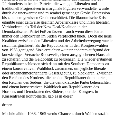
Jahrhunderts in beiden Parteien die wenigen Liberalen und
traditionell Progressiven in marginale Figuren verwandelte, wurde
durch die unerwartete und miserabel gemanagte Große Depression
bis zu einem gewissen Grade erschüttert. Die ökonomische Krise
erlaubte einer zeitweise geeinten Arbeiterklasse und ihren liberalen
Verbündeten, als Teil der New Deal-Koalition in der
Demokratischen Partei Fuß zu fassen – auch wenn diese Partei
immer den Demokraten im Süden verpflichtet blieb. Doch die neue
Koalition zwischen den Liberalen und der Arbeiterbewegung wurde
rasch marginalisiert, als die Republikaner in den Kongresswahlen
von 1938 genügend Sitze erreichten – unter anderem aufgrund der
kurzsichtigen Versuche Roosevelts, einen ausgeglichenen Haushalt
zu schaffen und die Geldpolitik zu begrenzen. Die wieder erstarkten
Republikaner schlossen sich dann mit den Southern Democrats zu
einem konservativen Wahlblock zusammen, um jegliche liberale
oder arbeitnehmerorientierte Gesetzgebung zu blockieren. Zwischen
den Reichen des Nordens, die bei den Republikaner dominierten,
den Reichen des Südens, die die demokratische Partei beherrschten
und einem konservativen Wahlblock aus Republikanern des
Nordens und Demokraten des Südens, der den Kongress in
Klassenfragen kontrollierte, gab es in dieser
dritten
Machtkoalition 1938- 1965 wenig Chancen, durch Wahlen soziale