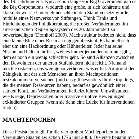
des 19. Jahrhunderts. Kurz: schon lange vor Big Government gab es
die Big Corporations, wodurch eine große, in sich kohärente und
klassenbewusste Unternehmenselite in den Stand versetzt wurde,
mithilfe eines Netzwerks von Stiftungen, Think Tanks und
Einrichtungen der Politikberatung die großen Veränderungen im
amerikanischen Regierungssystem des 20. Jahrhundert zu
bewerkstelligen (Domhoff 2009). Machtstruktur bedeutet nicht, dass
eine kleine Elite einer Restmasse gegenübersteht. Es handelt sich
eher um eine Hackordnung oder Hühnerleiter. Jeder hat seine
Nische und hält an ihr fest, weil es immer jemanden darunter gibt,
dem es noch ein wenig schlechter geht. So sind Allianzen zwischen
den Bewohnern der unteren Stufenleitern nicht leicht. Niemand
möchte riskieren, das wenige zu verlieren, was er hat. Aufgrund der
Zähigkeit, mit der sich Menschen an ihren Machtpositionen
festzuklammern versuchen (und das gilt besonders für die top dogs,
die die meisten Ressourcen haben), bedarf es gewöhnlich einer
starken Kraft, um Veränderungen herbeizuführen: Umwälzungen
wie Kriege, Depressionen oder massive eruptive Bewegungen
exkludierter Gruppen (wenn sie denn eine Lücke für Interventionen
finden).
MACHTEPOCHEN
Diese Feststellung gilt für die vier großen Machtepochen in den
Vereinigten Staaten zwischen 1776 und 2008. Die erste begann mit