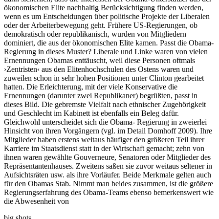
ökonomischen Elite nachhaltig Berücksichtigung finden werden,
wenn es um Entscheidungen über politische Projekte der Liberalen
oder der Arbeiterbewegung geht. Frühere US-Regierungen, ob
demokratisch oder republikanisch, wurden von Mitgliedern
dominiert, die aus der ökonomischen Elite kamen. Passt die Obama-
Regierung in dieses Muster? Liberale und Linke waren von vielen
Ernennungen Obamas enttäuscht, weil diese Personen oftmals
›Zentristen‹ aus den Elitenhochschulen des Ostens waren und
zuweilen schon in sehr hohen Positionen unter Clinton gearbeitet
hatten. Die Erleichterung, mit der viele Konservative die
Ernennungen (darunter zwei Republikaner) begrüßten, passt in
dieses Bild. Die gebremste Vielfalt nach ethnischer Zugehörigkeit
und Geschlecht im Kabinett ist ebenfalls ein Beleg dafür.
Gleichwohl unterscheidet sich die Obama- Regierung in zweierlei
Hinsicht von ihren Vorgängern (vgl. im Detail Domhoff 2009). Ihre
Mitglieder haben erstens weitaus häufiger den größeren Teil ihrer
Karriere im Staatsdienst statt in der Wirtschaft gemacht; zehn von
ihnen waren gewählte Gouverneure, Senatoren oder Mitglieder des
Repräsentantenhauses. Zweitens saßen sie zuvor weitaus seltener in
Aufsichtsräten usw. als ihre Vorläufer. Beide Merkmale gelten auch
für den Obamas Stab. Nimmt man beides zusammen, ist die größere
Regierungserfahrung des Obama-Teams ebenso bemerkenswert wie
die Abwesenheit von
big shots