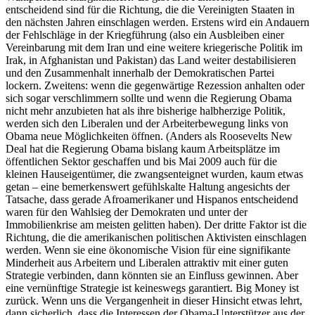
entscheidend sind für die Richtung, die die Vereinigten Staaten in
den nächsten Jahren einschlagen werden. Erstens wird ein Andauern
der Fehlschläge in der Kriegführung (also ein Ausbleiben einer
Vereinbarung mit dem Iran und eine weitere kriegerische Politik im
Irak, in Afghanistan und Pakistan) das Land weiter destabilisieren
und den Zusammenhalt innerhalb der Demokratischen Partei
lockern. Zweitens: wenn die gegenwärtige Rezession anhalten oder
sich sogar verschlimmern sollte und wenn die Regierung Obama
nicht mehr anzubieten hat als ihre bisherige halbherzige Politik,
werden sich den Liberalen und der Arbeiterbewegung links von
Obama neue Möglichkeiten öffnen. (Anders als Roosevelts New
Deal hat die Regierung Obama bislang kaum Arbeitsplätze im
öffentlichen Sektor geschaffen und bis Mai 2009 auch für die
kleinen Hauseigentümer, die zwangsenteignet wurden, kaum etwas
getan – eine bemerkenswert gefühlskalte Haltung angesichts der
Tatsache, dass gerade Afroamerikaner und Hispanos entscheidend
waren für den Wahlsieg der Demokraten und unter der
Immobilienkrise am meisten gelitten haben). Der dritte Faktor ist die
Richtung, die die amerikanischen politischen Aktivisten einschlagen
werden. Wenn sie eine ökonomische Vision für eine signifikante
Minderheit aus Arbeitern und Liberalen attraktiv mit einer guten
Strategie verbinden, dann könnten sie an Einfluss gewinnen. Aber
eine vernünftige Strategie ist keineswegs garantiert. Big Money ist
zurück. Wenn uns die Vergangenheit in dieser Hinsicht etwas lehrt,
dann sicherlich, dass die Interessen der Obama-Unterstützer aus der