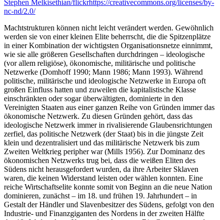
Stephen Melkisethian/flickr
https://creativecommons.org/licenses/by-
nc-nd/2.0/
Machtstrukturen können nicht leicht verändert werden. Gewöhnlich
werden sie von einer kleinen Elite beherrscht, die die Spitzenplätze
in einer Kombination der wichtigsten Organisationsnetze einnimmt,
wie sie alle größeren Gesellschaften durchdringen – ideologische
(vor allem religiöse), ökonomische, militärische und politische
Netzwerke (Domhoff 1990; Mann 1986; Mann 1993). Während
politische, militärische und ideologische Netzwerke in Europa oft
großen Einfluss hatten und zuweilen die kapitalistische Klasse
einschränkten oder sogar überwältigten, dominierte in den
Vereinigten Staaten aus einer ganzen Reihe von Gründen immer das
ökonomische Netzwerk. Zu diesen Gründen gehört, dass das
ideologische Netzwerk immer in rivalisierende Glaubensrichtungen
zerfiel, das politische Netzwerk (der Staat) bis in die jüngste Zeit
klein und dezentralisiert und das militärische Netzwerk bis zum
Zweiten Weltkrieg peripher war (Mills 1956). Zur Dominanz des
ökonomischen Netzwerks trug bei, dass die weißen Eliten des
Südens nicht herausgefordert wurden, da ihre Arbeiter Sklaven
waren, die keinen Widerstand leisten oder wählen konnten. Eine
reiche Wirtschaftselite konnte somit von Beginn an die neue Nation
dominieren, zunächst – im 18. und frühen 19. Jahrhundert – in
Gestalt der Händler und Slavenbesitzer des Südens, gefolgt von den
Industrie- und Finanzgiganten des Nordens in der zweiten Hälfte