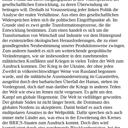
gesellschaftlichen Entwicklung, zu deren Überwindung sie
beitragen will. Deshalb ist Voraussetzung jeder linken Politik die
Analyse der realen Verhältnisse. Aus eben den gesellschaftlichen
Widersprüchen leiten sich die politischen Eingriffspunkte ab. Im
Grunde sind es zwei große Transformationsprozesse, die die
Entwicklung bestimmen. Zum einen handelt es sich um die
Transformation von Wirtschaft und Industrie vor dem Hintergrund
der existenziellen ökologischen Herausforderungen, die zu einer
grundlegenden Neubestimmung unserer Produktionsweise zwingen.
Zum anderen handelt es sich um weitreichende geopolitische
Veränderungen, wie sie insbesondere in den zunehmenden
militärischen Konflikten und Kriegen in vielen Teilen der Welt zum
Ausdruck kommen. Der Krieg in der Ukraine, der ohne jeden
Zweifel in völkerrechtswidriger Weise von Russland begonnen
wurde, und die militärische Auseinandersetzung im Gazastreifen,
ausgelöst durch den barbarischen Überfall der Hamas, stehen im
Vordergrund, doch darf man darüber die Kriege in anderen Teilen
der Welt wie etwa im Jemen nicht vergessen. Es geht um den
Kampf um globale Hegemonie. Die Welt ist vielfältiger geworden.
Der globale Süden ist nicht länger bereit, die Dominanz des
globalen Nordens zu akzeptieren. Damit bedarf es auch eines
multipolaren Ansatzes in der Weltpolitik. Dafür sprechen sich auch
immer mehr Länder aus, was etwa in der Erweiterung des Kreises
der BRICS-Staaten zum Ausdruck kommt. Doch dies wird
konterkariert durch eine zunehmende Blockkonfrontation, bei der