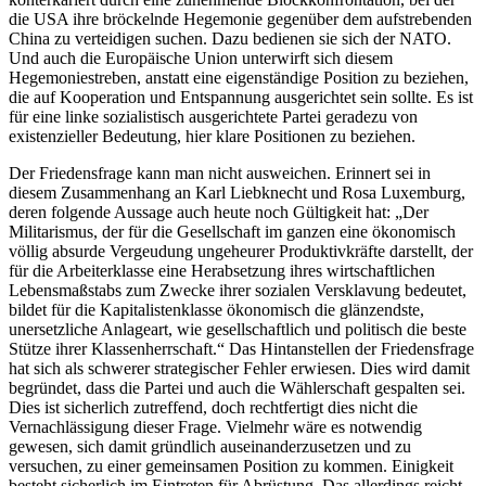
die USA ihre bröckelnde Hegemonie gegenüber dem aufstrebenden
China zu verteidigen suchen. Dazu bedienen sie sich der NATO.
Und auch die Europäische Union unterwirft sich diesem
Hegemoniestreben, anstatt eine eigenständige Position zu beziehen,
die auf Kooperation und Entspannung ausgerichtet sein sollte. Es ist
für eine linke sozialistisch ausgerichtete Partei geradezu von
existenzieller Bedeutung, hier klare Positionen zu beziehen.
Der Friedensfrage kann man nicht ausweichen. Erinnert sei in
diesem Zusammenhang an Karl Liebknecht und Rosa Luxemburg,
deren folgende Aussage auch heute noch Gültigkeit hat: „Der
Militarismus, der für die Gesellschaft im ganzen eine ökonomisch
völlig absurde Vergeudung ungeheurer Produktivkräfte darstellt, der
für die Arbeiterklasse eine Herabsetzung ihres wirtschaftlichen
Lebensmaßstabs zum Zwecke ihrer sozialen Versklavung bedeutet,
bildet für die Kapitalistenklasse ökonomisch die glänzendste,
unersetzliche Anlageart, wie gesellschaftlich und politisch die beste
Stütze ihrer Klassenherrschaft.“ Das Hintanstellen der Friedensfrage
hat sich als schwerer strategischer Fehler erwiesen. Dies wird damit
begründet, dass die Partei und auch die Wählerschaft gespalten sei.
Dies ist sicherlich zutreffend, doch rechtfertigt dies nicht die
Vernachlässigung dieser Frage. Vielmehr wäre es notwendig
gewesen, sich damit gründlich auseinanderzusetzen und zu
versuchen, zu einer gemeinsamen Position zu kommen. Einigkeit
besteht sicherlich im Eintreten für Abrüstung. Das allerdings reicht