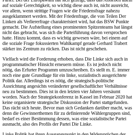
auf soziale Gerechtigkeit, so wichtig diese auch ist, nicht ausreicht,
vor allem, wenn strittige Fragen wie die Friedensfrage nahezu
ausgeklammert werden. Mit der Friedenfrage, die von Teilen Der
Linken als Verliererfrage charakterisiert wird, hat das BSW Punkte
gemacht. Die Aufstellung eines prominenten Spitzenteams hat längst
nicht das gebracht, was sich die Parteiführung davon versprochen
hatte. Hinzu kommt, dass es wichtig gewesen wäre, bei einem auf
die soziale Frage fokussierten Wahlkampf gerade Gerhard Trabert
stärker ins Zentrum zu rücken. Das ist nicht geschehen.
Vielfach wird die Forderung erhoben, dass Die Linke sich auch in
programmatischer Hinsicht erneuern müsse. Es ist jedoch nicht
nötig, das Erfurter Programm umzuschreiben. Es stellt m. E. immer
noch eine gute Grundlage für ein linke, sozialistisch ausgerichtete
Politik dar. Allerdings ist es nötig, die strategisch-politische
Ausrichtung angesichts veränderter gesellschaftlicher Verhältnisse
neu zu bestimmen. Dies ist in den letzten vier Jahren versäumt
worden. Nach der Strategiekonferenz in Kassel im Februar 2020 hat
keine organisierte strategische Diskussion der Partei stattgefunden.
Das rächt sich heute. Bevor man sich Gedanken darüber macht, was
denn die Gewinnerthemen für zu definierende Wählergruppen sind,
bedarf es einer Bestimmung dessen, was eine sozialistische Partei
ausmacht, also des Profils der Partei Die Linke.
Linke Politik hat ihren Ausgangspunkt in den Widersprüchen der