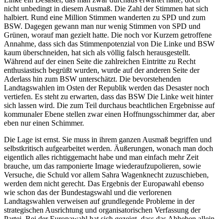
nicht unbedingt in diesem Ausmaß. Die Zahl der Stimmen hat sich
halbiert. Rund eine Million Stimmen wanderten zu SPD und zum
BSW. Dagegen gewann man nur wenig Stimmen von SPD und
Grünen, worauf man gezielt hatte. Die noch vor Kurzem getroffene
Annahme, dass sich das Stimmenpotenzial von Die Linke und BSW
kaum überschneiden, hat sich als völlig falsch herausgestellt.
Während auf der einen Seite die zahlreichen Eintritte zu Recht
enthusiastisch begrüßt wurden, wurde auf der anderen Seite der
Aderlass hin zum BSW unterschätzt. Die bevorstehenden
Landtagswahlen im Osten der Republik werden das Desaster noch
vertiefen. Es steht zu erwarten, dass das BSW Die Linke weit hinter
sich lassen wird. Die zum Teil durchaus beachtlichen Ergebnisse auf
kommunaler Ebene stellen zwar einen Hoffnungsschimmer dar, aber
eben nur einen Schimmer.
Die Lage ist ernst. Sie muss in ihrem ganzen Ausmaß begriffen und
selbstkritisch aufgearbeitet werden. Äußerungen, wonach man doch
eigentlich alles richtiggemacht habe und man einfach mehr Zeit
brauche, um das ramponierte Image wiederaufzupolieren, sowie
Versuche, die Schuld vor allem Sahra Wagenknecht zuzuschieben,
werden dem nicht gerecht. Das Ergebnis der Europawahl ebenso
wie schon das der Bundestagswahl und die verlorenen
Landtagswahlen verweisen auf grundlegende Probleme in der
strategischen Ausrichtung und organisatorischen Verfassung der
Partei. Bei der Europawahl hat sich gezeigt, dass das Abheben allein