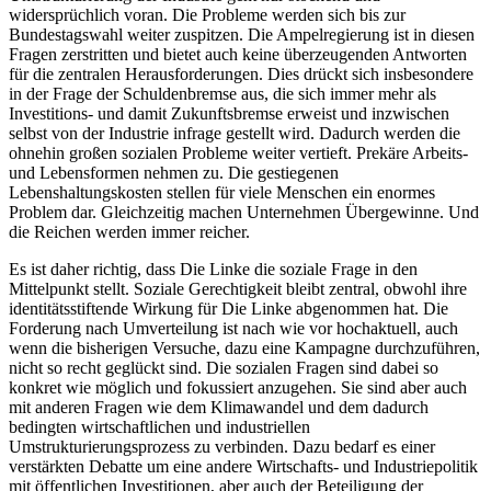
widersprüchlich voran. Die Probleme werden sich bis zur
Bundestagswahl weiter zuspitzen. Die Ampelregierung ist in diesen
Fragen zerstritten und bietet auch keine überzeugenden Antworten
für die zentralen Herausforderungen. Dies drückt sich insbesondere
in der Frage der Schuldenbremse aus, die sich immer mehr als
Investitions- und damit Zukunftsbremse erweist und inzwischen
selbst von der Industrie infrage gestellt wird. Dadurch werden die
ohnehin großen sozialen Probleme weiter vertieft. Prekäre Arbeits-
und Lebensformen nehmen zu. Die gestiegenen
Lebenshaltungskosten stellen für viele Menschen ein enormes
Problem dar. Gleichzeitig machen Unternehmen Übergewinne. Und
die Reichen werden immer reicher.
Es ist daher richtig, dass Die Linke die soziale Frage in den
Mittelpunkt stellt. Soziale Gerechtigkeit bleibt zentral, obwohl ihre
identitätsstiftende Wirkung für Die Linke abgenommen hat. Die
Forderung nach Umverteilung ist nach wie vor hochaktuell, auch
wenn die bisherigen Versuche, dazu eine Kampagne durchzuführen,
nicht so recht geglückt sind. Die sozialen Fragen sind dabei so
konkret wie möglich und fokussiert anzugehen. Sie sind aber auch
mit anderen Fragen wie dem Klimawandel und dem dadurch
bedingten wirtschaftlichen und industriellen
Umstrukturierungsprozess zu verbinden. Dazu bedarf es einer
verstärkten Debatte um eine andere Wirtschafts- und Industriepolitik
mit öffentlichen Investitionen, aber auch der Beteiligung der