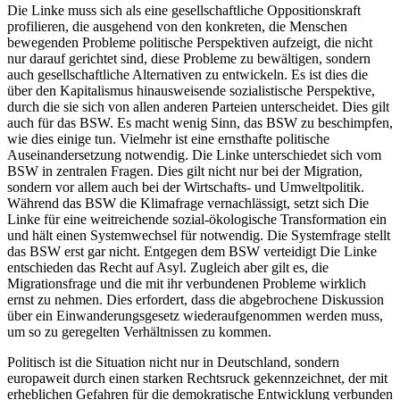
Die Linke muss sich als eine gesellschaftliche Oppositionskraft
profilieren, die ausgehend von den konkreten, die Menschen
bewegenden Probleme politische Perspektiven aufzeigt, die nicht
nur darauf gerichtet sind, diese Probleme zu bewältigen, sondern
auch gesellschaftliche Alternativen zu entwickeln. Es ist dies die
über den Kapitalismus hinausweisende sozialistische Perspektive,
durch die sie sich von allen anderen Parteien unterscheidet. Dies gilt
auch für das BSW. Es macht wenig Sinn, das BSW zu beschimpfen,
wie dies einige tun. Vielmehr ist eine ernsthafte politische
Auseinandersetzung notwendig. Die Linke unterschiedet sich vom
BSW in zentralen Fragen. Dies gilt nicht nur bei der Migration,
sondern vor allem auch bei der Wirtschafts- und Umweltpolitik.
Während das BSW die Klimafrage vernachlässigt, setzt sich Die
Linke für eine weitreichende sozial-ökologische Transformation ein
und hält einen Systemwechsel für notwendig. Die Systemfrage stellt
das BSW erst gar nicht. Entgegen dem BSW verteidigt Die Linke
entschieden das Recht auf Asyl. Zugleich aber gilt es, die
Migrationsfrage und die mit ihr verbundenen Probleme wirklich
ernst zu nehmen. Dies erfordert, dass die abgebrochene Diskussion
über ein Einwanderungsgesetz wiederaufgenommen werden muss,
um so zu geregelten Verhältnissen zu kommen.
Politisch ist die Situation nicht nur in Deutschland, sondern
europaweit durch einen starken Rechtsruck gekennzeichnet, der mit
erheblichen Gefahren für die demokratische Entwicklung verbunden