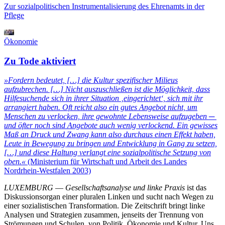
Zur sozialpolitischen Instrumentalisierung des Ehrenamts in der
Pflege
Ökonomie
Zu Tode aktiviert
»Fordern bedeutet, […] die Kultur spezifischer Milieus
aufzubrechen. […] Nicht auszuschließen ist die Möglichkeit, dass
Hilfesuchende sich in ihrer Situation ‚eingerichtet‘, sich mit ihr
arrangiert haben. Oft reicht also ein gutes Angebot nicht, um
Menschen zu verlocken, ihre gewohnte Lebensweise aufzugeben ─
und öfter noch sind Angebote auch wenig verlockend. Ein gewisses
Maß an Druck und Zwang kann also durchaus einen Effekt haben,
Leute in Bewegung zu bringen und Entwicklung in Gang zu setzen,
[…] und diese Haltung verlangt eine sozialpolitische Setzung von
oben.«
(Ministerium für Wirtschaft und Arbeit des Landes
Nordrhein-Westfalen 2003)
LUXEMBURG
—
Gesellschaftsanalyse und linke Praxis
ist das
Diskussionsorgan einer pluralen Linken und sucht nach Wegen zu
einer sozialistischen Transformation. Die Zeitschrift bringt linke
Analysen und Strategien zusammen, jenseits der Trennung von
Strömungen und Schulen, von Politik, Ökonomie und Kultur. Uns