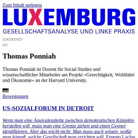
Zum Inhalt springen
Thomas
Ponniah
Thomas Ponniah ist Dozent für Social Studies und
wissenschaftlicher Mitarbeiter am Projekt »Gerechtigkeit, Wohlfahrt
und Ökonomie« an der Harvard University.
Bewegungen
US-SOZIALFORUM IN DETROIT
Wenn man eine Äquivalenzkette zwischen demokratischen Kämpfen
herstellen will, muss man eine Grenze ziehen und einen Gegner
identifizieren. Aber das reicht nicht: Man muss auch wissen, wofür
man kämpft, welche Gesellschaft man errichten will.
Ernesto Laclau