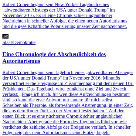
Robert Cohen begann sein New Yorker Tagebuch eines
„abwendbaren Abstiegs der USA unter Donald Trump” im
November 2016. Es ist eine Chronik schier unglaublicher
Nachrichten in schneller Abfolge, die einen neuen Autoritarismus
und die gesellschaftliche Polarisierung unserer Zeit nachzeichnet.
Staat/Demokratie
Eine Chronologie der Abscheulichkeit des
Autoritarismus
Robert Cohen begann sein Tagebuch eines „abwendbaren Abstieges
der USA unter Donald Trump" im November 2016. Minutiös
verzeichnet er die Ereignisse im Zusammenhang mit dem neuen US-
Präsidenten. Das Tagebuch wird zunächst ohne Ziel und Zweck
verfasst: „Frage ich mich, für wen diese Aufzeichnungen bestimmt
sind, so kann die erste Antwort nur lauten: für mich selbst.
Schreiben als Therapie, als fortwährende Anstrengung, in einer Zeit,
die aus dem Ruder läuft, an der Vernunft festzuhalten.“ Auf den
ersten Blick ist es eine nüchterne Chronik schier unglaublicher
Nachrichten. Aber gerade die Form des Tagebuchs führt vor, wie
verdichtet die zeitliche Abfolge der Ereignisse verläuft. In schneller
Folge zeigt der neue Autoritarismus seine Fratze, begeht