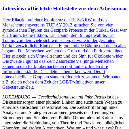
Interview: »Die letzte Haltestelle vor dem Atheismus«
Herr Eliaçık, auf einer Konferenz der RLS-NRW und des
Menschenrechtsvereins TÜDAY 2013 sprachen Sie von vier
symbolischen Figuren der Gezipark-Proteste in der Türkei. Gezi war
ein Traum, keine Fiktion. Ein Traum, der 19 Tage währte. Ein
Traum, von dem viele sich wünschen, er wäre in der gesamten
Türkei verwirklicht. Eine erste Figur sind die Bäume mit denen alles
begann. Die Menschen wollten das Grün und den Park verteidigen.
Hier spiegeln sich Umweltschutz und der Sinn für Ökologie wider.
Die zweite Figur ist das Zelt: Zahlreiche v.a. junge Menschen
kamen in den Park, übernachteten dort und eröffneten ihre
Informationsstände. Das allein ist bemerkenswert: Derart
unterschiedliche Gruppen standen friedlich zusammen. Wir hatten
z.B. gleich neben dem Zelt der LGBT*-Initiativen unser
Gebetsraum-Zelt.
LUXEMBURG
—
Gesellschaftsanalyse und linke Praxis
ist das
Diskussionsorgan einer pluralen Linken und sucht nach Wegen zu
einer sozialistischen Transformation. Die Zeitschrift bringt linke
Analysen und Strategien zusammen, jenseits der Trennung von
Strömungen und Schulen, von Politik, Ökonomie und Kultur. Uns
interessiert die Verbindung von Theorie und Praxis, von alltäglichen
Kämpfen und großen Alternativen. Was tun – und wer tut es? Die