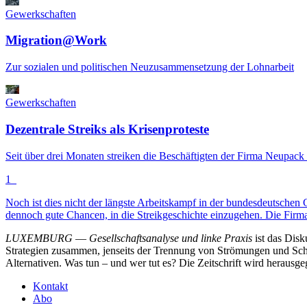
Gewerkschaften
Migration@Work
Zur sozialen und politischen Neuzusammensetzung der Lohnarbeit
Gewerkschaften
Dezentrale Streiks als Krisenproteste
Seit über drei Monaten streiken die Beschäftigten der Firma Neupac
1
Noch ist dies nicht der längste Arbeitskampf in der bundesdeutschen 
dennoch gute Chancen, in die Streikgeschichte einzugehen. Die Firma, 
LUXEMBURG
—
Gesellschaftsanalyse und linke Praxis
ist das Dis
Strategien zusammen, jenseits der Trennung von Strömungen und Schu
Alternativen. Was tun – und wer tut es? Die Zeitschrift wird heraus
Kontakt
Abo