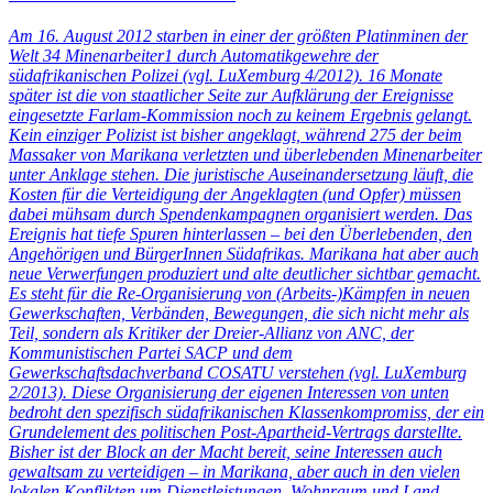
Am 16. August 2012 starben in einer der größten Platinminen der
Welt 34 Minenarbeiter1 durch Automatikgewehre der
südafrikanischen Polizei (vgl. LuXemburg 4/2012). 16 Monate
später ist die von staatlicher Seite zur Aufklärung der Ereignisse
eingesetzte Farlam-Kommission noch zu keinem Ergebnis gelangt.
Kein einziger Polizist ist bisher angeklagt, während 275 der beim
Massaker von Marikana verletzten und überlebenden Minenarbeiter
unter Anklage stehen. Die juristische Auseinandersetzung läuft, die
Kosten für die Verteidigung der Angeklagten (und Opfer) müssen
dabei mühsam durch Spendenkampagnen organisiert werden. Das
Ereignis hat tiefe Spuren hinterlassen – bei den Überlebenden, den
Angehörigen und BürgerInnen Südafrikas. Marikana hat aber auch
neue Verwerfungen produziert und alte deutlicher sichtbar gemacht.
Es steht für die Re-Organisierung von (Arbeits-)Kämpfen in neuen
Gewerkschaften, Verbänden, Bewegungen, die sich nicht mehr als
Teil, sondern als Kritiker der Dreier-Allianz von ANC, der
Kommunistischen Partei SACP und dem
Gewerkschaftsdachverband COSATU verstehen (vgl. LuXemburg
2/2013). Diese Organisierung der eigenen Interessen von unten
bedroht den spezifisch südafrikanischen Klassenkompromiss, der ein
Grundelement des politischen Post-Apartheid-Vertrags darstellte.
Bisher ist der Block an der Macht bereit, seine Interessen auch
gewaltsam zu verteidigen – in Marikana, aber auch in den vielen
lokalen Konflikten um Dienstleistungen, Wohnraum und Land.