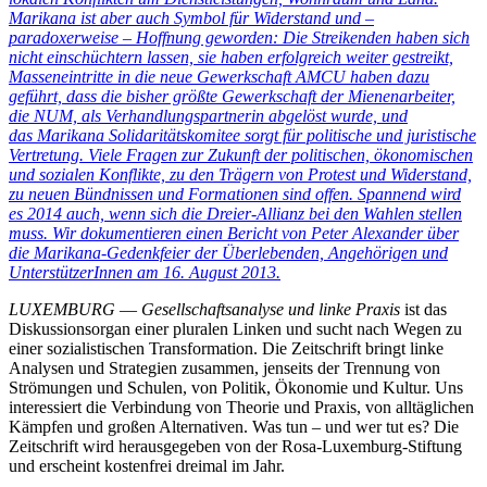
Marikana ist aber auch Symbol für Widerstand und –
paradoxerweise – Hoffnung geworden: Die Streikenden haben sich
nicht einschüchtern lassen, sie haben erfolgreich weiter gestreikt,
Masseneintritte in die neue Gewerkschaft AMCU haben dazu
geführt, dass die bisher größte Gewerkschaft der Mienenarbeiter,
die NUM, als Verhandlungspartnerin abgelöst wurde, und
das Marikana Solidaritätskomitee sorgt für politische und juristische
Vertretung. Viele Fragen zur Zukunft der politischen, ökonomischen
und sozialen Konflikte, zu den Trägern von Protest und Widerstand,
zu neuen Bündnissen und Formationen sind offen. Spannend wird
es 2014 auch, wenn sich die Dreier-Allianz bei den Wahlen stellen
muss. Wir dokumentieren einen Bericht von Peter Alexander über
die Marikana-Gedenkfeier der Überlebenden, Angehörigen und
UnterstützerInnen am 16. August 2013.
LUXEMBURG
—
Gesellschaftsanalyse und linke Praxis
ist das
Diskussionsorgan einer pluralen Linken und sucht nach Wegen zu
einer sozialistischen Transformation. Die Zeitschrift bringt linke
Analysen und Strategien zusammen, jenseits der Trennung von
Strömungen und Schulen, von Politik, Ökonomie und Kultur. Uns
interessiert die Verbindung von Theorie und Praxis, von alltäglichen
Kämpfen und großen Alternativen. Was tun – und wer tut es? Die
Zeitschrift wird herausgegeben von der Rosa-Luxemburg-Stiftung
und erscheint kostenfrei dreimal im Jahr.