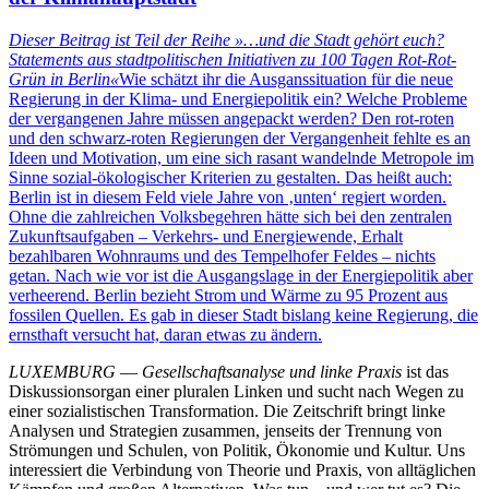
Dieser Beitrag ist Teil der Reihe
»…und die Stadt gehört euch?
Statements aus stadtpolitischen Initiativen zu 100 Tagen Rot-Rot-
Grün in Berlin«
Wie schätzt ihr die Ausganssituation für die neue
Regierung in der Klima- und Energiepolitik ein? Welche Probleme
der vergangenen Jahre müssen angepackt werden?
Den rot-roten
und den schwarz-roten Regierungen der Vergangenheit fehlte es an
Ideen und Motivation, um eine sich rasant wandelnde Metropole im
Sinne sozial-ökologischer Kriterien zu gestalten. Das heißt auch:
Berlin ist in diesem Feld viele Jahre von ‚unten‘ regiert worden.
Ohne die zahlreichen Volksbegehren hätte sich bei den zentralen
Zukunftsaufgaben – Verkehrs- und Energiewende, Erhalt
bezahlbaren Wohnraums und des Tempelhofer Feldes – nichts
getan. Nach wie vor ist die Ausgangslage in der Energiepolitik aber
verheerend. Berlin bezieht Strom und Wärme zu 95 Prozent aus
fossilen Quellen. Es gab in dieser Stadt bislang keine Regierung, die
ernsthaft versucht hat, daran etwas zu ändern.
LUXEMBURG
—
Gesellschaftsanalyse und linke Praxis
ist das
Diskussionsorgan einer pluralen Linken und sucht nach Wegen zu
einer sozialistischen Transformation. Die Zeitschrift bringt linke
Analysen und Strategien zusammen, jenseits der Trennung von
Strömungen und Schulen, von Politik, Ökonomie und Kultur. Uns
interessiert die Verbindung von Theorie und Praxis, von alltäglichen