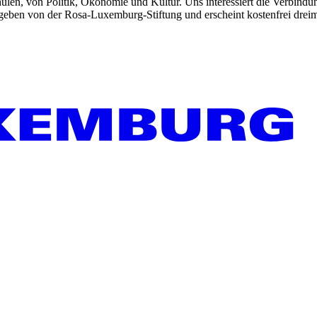
len, von Politik, Ökonomie und Kultur. Uns interessiert die Verbindu
gegeben von der Rosa-Luxemburg-Stiftung und erscheint kostenfrei dreim