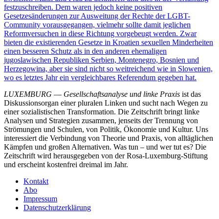
festzuschreiben. Dem waren jedoch keine positiven
Gesetzesänderungen zur Ausweitung der Rechte der LGBT-
Community vorausgegangen, vielmehr sollte damit jeglichen
Reformversuchen in diese Richtung vorgebeugt werden. Zwar
bieten die existierenden Gesetze in Kroatien sexuellen Minderheiten
einen besseren Schutz als in den anderen ehemaligen
jugoslawischen Republiken Serbien, Montenegro, Bosnien und
Herzegowina, aber sie sind nicht so weitreichend wie in Slowenien,
wo es letztes Jahr ein vergleichbares Referendum gegeben hat.
LUXEMBURG
—
Gesellschaftsanalyse und linke Praxis
ist das
Diskussionsorgan einer pluralen Linken und sucht nach Wegen zu
einer sozialistischen Transformation. Die Zeitschrift bringt linke
Analysen und Strategien zusammen, jenseits der Trennung von
Strömungen und Schulen, von Politik, Ökonomie und Kultur. Uns
interessiert die Verbindung von Theorie und Praxis, von alltäglichen
Kämpfen und großen Alternativen. Was tun – und wer tut es? Die
Zeitschrift wird herausgegeben von der Rosa-Luxemburg-Stiftung
und erscheint kostenfrei dreimal im Jahr.
Kontakt
Abo
Impressum
Datenschutzerklärung