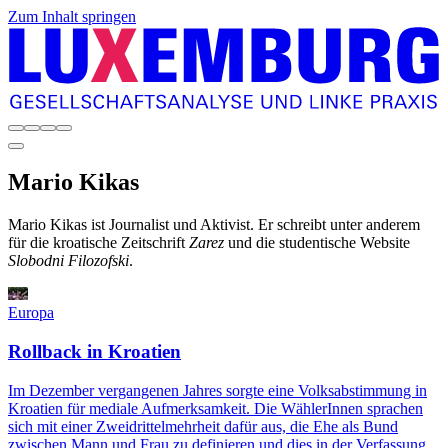
Zum Inhalt springen
Mario
Kikas
Mario Kikas ist Journalist und Aktivist. Er schreibt unter anderem
für die kroatische Zeitschrift
Zarez
und die studentische Website
Slobodni Filozofski
.
Europa
Rollback in Kroatien
Im Dezember vergangenen Jahres sorgte eine Volksabstimmung in
Kroatien für mediale Aufmerksamkeit. Die WählerInnen sprachen
sich mit einer Zweidrittelmehrheit dafür aus, die Ehe als Bund
zwischen Mann und Frau zu definieren und dies in der Verfassung