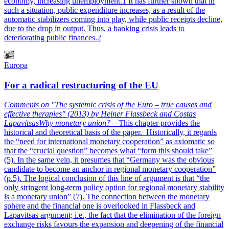
economy, increasing unemployment.
1
It has further shown that in
such a situation, public expenditure increases, as a result of the
automatic stabilizers coming into play, while public receipts decline,
due to the drop in output. Thus, a banking crisis leads to
deteriorating public finances.
2
Europa
For a radical restructuring of the EU
Comments on "The systemic crisis of the Euro – true causes and
effective therapies" (2013) by Heiner Flassbeck and Costas
Lapavitsas
Why monetary union?
– This chapter provides the
historical and theoretical basis of the paper. Historically, it regards
the “need for international monetary cooperation” as axiomatic so
that the “crucial question” becomes what “form this should take”
(5). In the same vein, it presumes that “Germany was the obvious
candidate to become an anchor in regional monetary cooperation”
(p.5). The logical conclusion of this line of argument is that “the
only stringent long-term policy option for regional monetary stability
is a monetary union” (7). The connection between the monetary
sphere and the financial one is overlooked in Flassbeck and
Lapavitsas argument; i.e., the fact that the elimination of the foreign
exchange risks favours the expansion and deepening of the financial