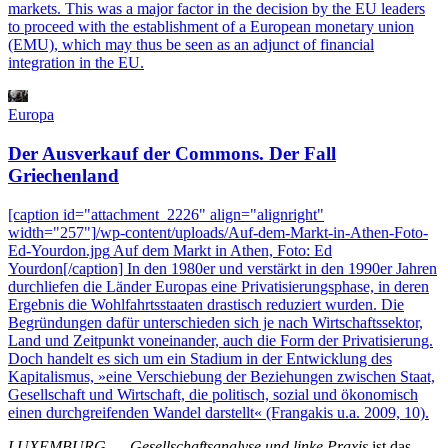
markets. This was a major factor in the decision by the EU leaders
to proceed with the establishment of a European monetary union
(EMU), which may thus be seen as an adjunct of financial
integration in the EU.
Europa
Der Ausverkauf der Commons. Der Fall
Griechenland
[caption id="attachment_2226" align="alignright"
width="257"]
/wp-content/uploads/Auf-dem-Markt-in-Athen-Foto-
Ed-Yourdon.jpg
Auf dem Markt in Athen, Foto: Ed
Yourdon[/caption] In den 1980er und verstärkt in den 1990er Jahren
durchliefen die Länder Europas eine Privatisierungsphase, in deren
Ergebnis die Wohlfahrtsstaaten drastisch reduziert wurden. Die
Begründungen dafür unterschieden sich je nach Wirtschaftssektor,
Land und Zeitpunkt voneinander, auch die Form der Privatisierung.
Doch handelt es sich um ein Stadium in der Entwicklung des
Kapitalismus, »eine Verschiebung der Beziehungen zwischen Staat,
Gesellschaft und Wirtschaft, die politisch, sozial und ökonomisch
einen durchgreifenden Wandel darstellt« (Frangakis u.a. 2009, 10).
LUXEMBURG
—
Gesellschaftsanalyse und linke Praxis
ist das