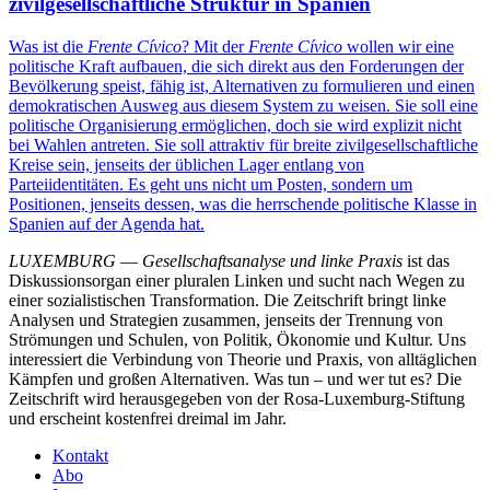
zivilgesellschaftliche Struktur in Spanien
Was ist die
Frente Cívico
?
Mit der
Frente Cívico
wollen wir eine
politische Kraft aufbauen, die sich direkt aus den Forderungen der
Bevölkerung speist, fähig ist, Alternativen zu formulieren und einen
demokratischen Ausweg aus diesem System zu weisen. Sie soll eine
politische Organisierung ermöglichen, doch sie wird explizit nicht
bei Wahlen antreten. Sie soll attraktiv für breite zivilgesellschaftliche
Kreise sein, jenseits der üblichen Lager entlang von
Parteiidentitäten. Es geht uns nicht um Posten, sondern um
Positionen, jenseits dessen, was die herrschende politische Klasse in
Spanien auf der Agenda hat.
LUXEMBURG
—
Gesellschaftsanalyse und linke Praxis
ist das
Diskussionsorgan einer pluralen Linken und sucht nach Wegen zu
einer sozialistischen Transformation. Die Zeitschrift bringt linke
Analysen und Strategien zusammen, jenseits der Trennung von
Strömungen und Schulen, von Politik, Ökonomie und Kultur. Uns
interessiert die Verbindung von Theorie und Praxis, von alltäglichen
Kämpfen und großen Alternativen. Was tun – und wer tut es? Die
Zeitschrift wird herausgegeben von der Rosa-Luxemburg-Stiftung
und erscheint kostenfrei dreimal im Jahr.
Kontakt
Abo