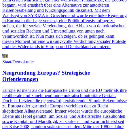
begann, wird ernsthaft über eine Alternative zur autoritären
Krisenbearbeitung und Kürzungspolitik diskutiert. Mit dem
Wahlsieg von SYRIZA in Griechenland wurde eine linke Regierung
in Europa in die Lage versetzt, eine Politik offensiv infrage zu
stellen, die für soziale Verelendung, den Abbau von demokratischen
und sozialen Rechten und Umverteilung von unten nach
verantwortlich ist. Nun muss sich zeigen, ob es gelingen kann,
diesen Moment für eine wirkungsvolle Verdichtung sozialer Proteste
und des Widerstands in Europa und Deutschland zu nutzen.
Staat/Demokratie
Neugründung Europas? Strategische
Orientierungen
Europa ist mehr als die Europäische Union und die EU mehr als ihre
neoliberale und zunehmend undemokratisch-autoritäre Gestalt.
Doch ist Letztere die gegenwärtig existierende. Simple Bekenntnisse
zu Europa oder gar ›mehr Europa‹ verfehlen den zu Recht
skeptischen Alltagsverstand. Immer wieder wurde die europäische
Ebene als Hebel genutzt, um Sozial- und Arbeitsrechte auszuhöhlen
sowie Kapital- und Marktlogik zu stärken – und zwar nicht erst seit
der Krise 2008, sondern spätestens seit dem Mitte der 1980er Jahre