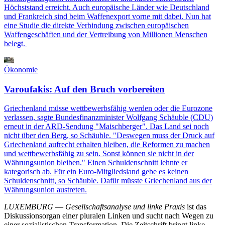
Höchststand erreicht. Auch europäische Länder wie Deutschland
und Frankreich sind beim Waffenexport vorne mit dabei. Nun hat
eine Studie die direkte Verbindung zwischen europäischen
Waffengeschäften und der Vertreibung von Millionen Menschen
belegt.
Ökonomie
Varoufakis: Auf den Bruch vorbereiten
Griechenland müsse wettbewerbsfähig werden oder die Eurozone
verlassen, sagte Bundesfinanzminister Wolfgang Schäuble (CDU)
erneut in der ARD-Sendung "Maischberger". Das Land sei noch
nicht über den Berg, so Schäuble. "Deswegen muss der Druck auf
Griechenland aufrecht erhalten bleiben, die Reformen zu machen
und wettbewerbsfähig zu sein. Sonst können sie nicht in der
Währungsunion bleiben." Einen Schuldenschnitt lehnte er
kategorisch ab. Für ein Euro-Mitgliedsland gebe es keinen
Schuldenschnitt, so Schäuble. Dafür müsste Griechenland aus der
Währungsunion austreten.
LUXEMBURG
—
Gesellschaftsanalyse und linke Praxis
ist das
Diskussionsorgan einer pluralen Linken und sucht nach Wegen zu
einer sozialistischen Transformation. Die Zeitschrift bringt linke