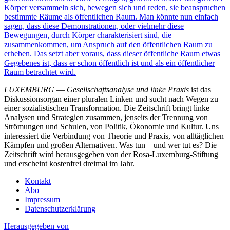
Körper versammeln sich, bewegen sich und reden, sie beanspruchen
bestimmte Räume als öffentlichen Raum. Man könnte nun einfach
sagen, dass diese Demonstrationen, oder vielmehr diese
Bewegungen, durch Körper charakterisiert sind, die
zusammenkommen, um Anspruch auf den öffentlichen Raum zu
erheben. Das setzt aber voraus, dass dieser öffentliche Raum etwas
Gegebenes ist, dass er schon öffentlich ist und als ein öffentlicher
Raum betrachtet wird.
LUXEMBURG
—
Gesellschaftsanalyse und linke Praxis
ist das
Diskussionsorgan einer pluralen Linken und sucht nach Wegen zu
einer sozialistischen Transformation. Die Zeitschrift bringt linke
Analysen und Strategien zusammen, jenseits der Trennung von
Strömungen und Schulen, von Politik, Ökonomie und Kultur. Uns
interessiert die Verbindung von Theorie und Praxis, von alltäglichen
Kämpfen und großen Alternativen. Was tun – und wer tut es? Die
Zeitschrift wird herausgegeben von der Rosa-Luxemburg-Stiftung
und erscheint kostenfrei dreimal im Jahr.
Kontakt
Abo
Impressum
Datenschutzerklärung
Herausgegeben von