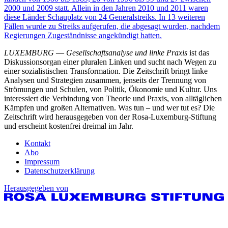
2000 und 2009 statt. Allein in den Jahren 2010 und 2011 waren
diese Länder Schauplatz von 24 Generalstreiks. In 13 weiteren
Fällen wurde zu Streiks aufgerufen, die abgesagt wurden, nachdem
Regierungen Zugeständnisse angekündigt hatten.
LUXEMBURG
—
Gesellschaftsanalyse und linke Praxis
ist das
Diskussionsorgan einer pluralen Linken und sucht nach Wegen zu
einer sozialistischen Transformation. Die Zeitschrift bringt linke
Analysen und Strategien zusammen, jenseits der Trennung von
Strömungen und Schulen, von Politik, Ökonomie und Kultur. Uns
interessiert die Verbindung von Theorie und Praxis, von alltäglichen
Kämpfen und großen Alternativen. Was tun – und wer tut es? Die
Zeitschrift wird herausgegeben von der Rosa-Luxemburg-Stiftung
und erscheint kostenfrei dreimal im Jahr.
Kontakt
Abo
Impressum
Datenschutzerklärung
Herausgegeben von