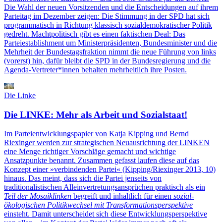
Die Wahl der neuen Vorsitzenden und die Entscheidungen auf ihrem
Parteitag im Dezember zeigen: Die Stimmung in der SPD hat sich
programmatisch in Richtung klassisch sozialdemokratischer Politik
gedreht. Machtpolitisch gibt es einen faktischen Deal: Das
Parteiestablishment um Ministerpräsidenten, Bundesminister und die
Mehrheit der Bundestagsfraktion nimmt die neue Führung von links
(vorerst) hin, dafür bleibt die SPD in der Bundesregierung und die
Agenda-Vertreter*innen behalten mehrheitlich ihre Posten.
Die Linke
Die LINKE: Mehr als Arbeit und Sozialstaat!
Im Parteientwicklungspapier von Katja Kipping und Bernd
Riexinger werden zur strategischen Neuausrichtung der LINKEN
eine Menge richtiger Vorschläge gemacht und wichtige
Ansatzpunkte benannt. Zusammen gefasst laufen diese auf das
Konzept einer »verbindenden Partei« (Kipping/Riexinger 2013, 10)
hinaus. Das meint, dass sich die Partei jenseits von
traditionalistischen Alleinvertretungsansprüchen praktisch als ein
Teil der Mosaiklinken
begreift und inhaltlich für einen
sozial-
ökologischen Politikwechsel mit Transformationsperspektive
einsteht. Damit unterscheidet sich diese Entwicklungsperspektive