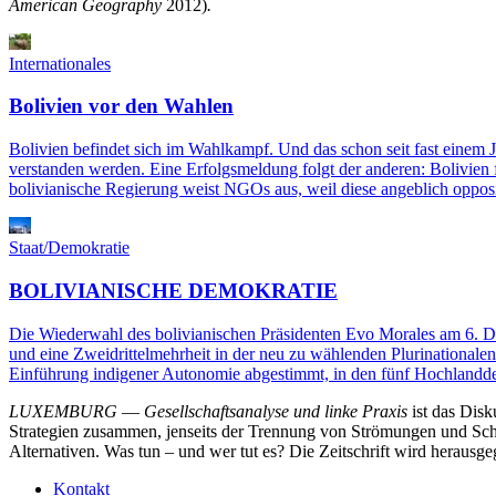
American Geography
2012)
.
Internationales
Bolivien vor den Wahlen
Bolivien befindet sich im Wahlkampf. Und das schon seit fast einem J
verstanden werden. Eine Erfolgsmeldung folgt der anderen: Bolivien f
bolivianische Regierung weist NGOs aus, weil diese angeblich opposit
Staat/Demokratie
BOLIVIANISCHE DEMOKRATIE
Die Wiederwahl des bolivianischen Präsidenten Evo Morales am 6. Dez
und eine Zweidrittelmehrheit in der neu zu wählenden Plurinational
Einführung indigener Autonomie abgestimmt, in den fünf Hochlandd
LUXEMBURG
—
Gesellschaftsanalyse und linke Praxis
ist das Dis
Strategien zusammen, jenseits der Trennung von Strömungen und Schu
Alternativen. Was tun – und wer tut es? Die Zeitschrift wird heraus
Kontakt