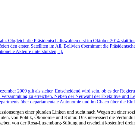
ahr. Obgleich die Präsidentschaftswahlen erst im Oktober 2014 stattfi
eiert den ersten Satelliten im All, Bolivien übernimmt die Präsidentsch
ionelle Akteure unterstützten
[1]
.
ember 2009 gilt als sicher. Entscheidend wird sein, ob es der Regieru
en Versammlung zu erreichen. Neben der Neuwahl der Exekutive und Le
epartments über departamentale Autonomie und im Chaco über die Ein
kussionsorgan einer pluralen Linken und sucht nach Wegen zu einer sozia
len, von Politik, Ökonomie und Kultur. Uns interessiert die Verbindu
gegeben von der Rosa-Luxemburg-Stiftung und erscheint kostenfrei dreim