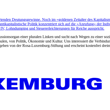
wartenden Deutungsgewinne. Noch im »goldenen Zeitalter des Kapitalis
ikapitalistische Politik konzentriert sich auf die »Anrufung« der Ind
 IV, Lohndumping und Steuererleichterungen für Reiche ausspricht.
kussionsorgan einer pluralen Linken und sucht nach Wegen zu einer sozia
len, von Politik, Ökonomie und Kultur. Uns interessiert die Verbindu
gegeben von der Rosa-Luxemburg-Stiftung und erscheint kostenfrei dreim