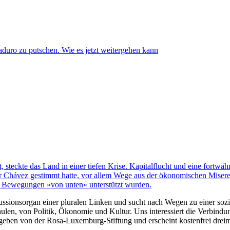
duro zu putschen. Wie es jetzt weitergehen kann
steckte das Land in einer tiefen Krise. Kapitalflucht und eine fortwäh
ür Chávez gestimmt hatte, vor allem Wege aus der ökonomischen Misere
le Bewegungen »von unten« unterstützt wurden.
kussionsorgan einer pluralen Linken und sucht nach Wegen zu einer sozia
len, von Politik, Ökonomie und Kultur. Uns interessiert die Verbindu
gegeben von der Rosa-Luxemburg-Stiftung und erscheint kostenfrei dreim