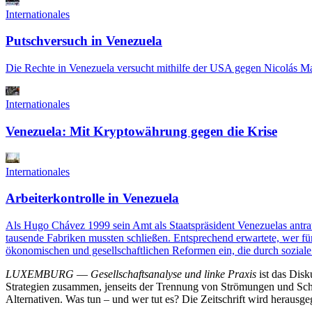
Internationales
Putschversuch in Venezuela
Die Rechte in Venezuela versucht mithilfe der USA gegen Nicolás Ma
Internationales
Venezuela: Mit Kryptowährung gegen die Krise
Internationales
Arbeiterkontrolle in Venezuela
Als Hugo Chávez 1999 sein Amt als Staatspräsident Venezuelas antrat, 
tausende Fabriken mussten schließen. Entsprechend erwartete, wer f
ökonomischen und gesellschaftlichen Reformen ein, die durch sozia
LUXEMBURG
—
Gesellschaftsanalyse und linke Praxis
ist das Dis
Strategien zusammen, jenseits der Trennung von Strömungen und Schu
Alternativen. Was tun – und wer tut es? Die Zeitschrift wird heraus