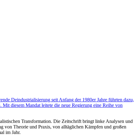
rende Deindustrialisierung seit Anfang der 1980er Jahre führten dazu,
. Mit diesem Mandat leitete die neue Regierung eine Reihe von
listischen Transformation. Die Zeitschrift bringt linke Analysen und
ng von Theorie und Praxis, von alltäglichen Kämpfen und großen
al im Jahr.