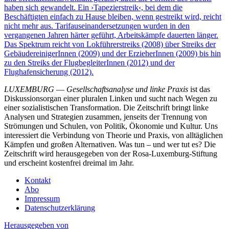
haben sich gewandelt. Ein ›Tapezierstreik‹, bei dem die
Beschäftigten einfach zu Hause bleiben, wenn gestreikt wird, reicht
nicht mehr aus. Tarifauseinandersetzungen wurden in den
vergangenen Jahren härter geführt, Arbeitskämpfe dauerten länger.
Das Spektrum reicht von Lokführerstreiks (2008) über Streiks der
GebäudereinigerInnen (2009) und der ErzieherInnen (2009) bis hin
zu den Streiks der FlugbegleiterInnen (2012) und der
Flughafensicherung (2012).
LUXEMBURG
—
Gesellschaftsanalyse und linke Praxis
ist das
Diskussionsorgan einer pluralen Linken und sucht nach Wegen zu
einer sozialistischen Transformation. Die Zeitschrift bringt linke
Analysen und Strategien zusammen, jenseits der Trennung von
Strömungen und Schulen, von Politik, Ökonomie und Kultur. Uns
interessiert die Verbindung von Theorie und Praxis, von alltäglichen
Kämpfen und großen Alternativen. Was tun – und wer tut es? Die
Zeitschrift wird herausgegeben von der Rosa-Luxemburg-Stiftung
und erscheint kostenfrei dreimal im Jahr.
Kontakt
Abo
Impressum
Datenschutzerklärung
Herausgegeben von