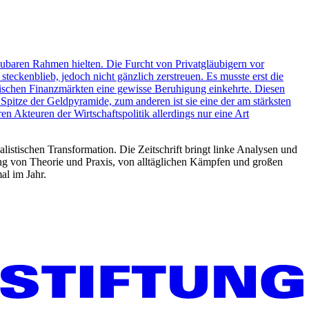
chaubaren Rahmen hielten. Die Furcht von Privatgläubigern vor
eckenblieb, jedoch nicht gänzlich zerstreuen. Es musste erst die
äischen Finanzmärkten eine gewisse Beruhigung einkehrte. Diesen
 Spitze der Geldpyramide, zum anderen ist sie eine der am stärksten
ren Akteuren der Wirtschaftspolitik allerdings nur eine Art
listischen Transformation. Die Zeitschrift bringt linke Analysen und
ng von Theorie und Praxis, von alltäglichen Kämpfen und großen
al im Jahr.