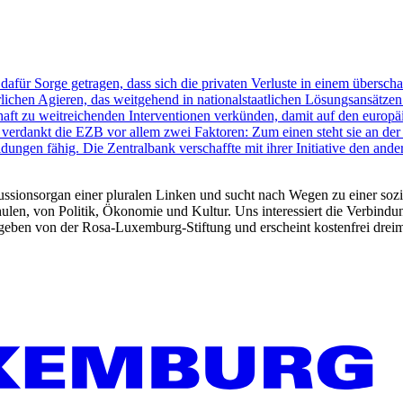
g dafür Sorge getragen, dass sich die privaten Verluste in einem übers
chen Agieren, das weitgehend in nationalstaatlichen Lösungsansätzen st
chaft zu weitreichenden Interventionen verkünden, damit auf den europ
s verdankt die EZB vor allem zwei Faktoren: Zum einen steht sie an der
idungen fähig. Die Zentralbank verschaffte mit ihrer Initiative den ande
kussionsorgan einer pluralen Linken und sucht nach Wegen zu einer sozia
len, von Politik, Ökonomie und Kultur. Uns interessiert die Verbindu
gegeben von der Rosa-Luxemburg-Stiftung und erscheint kostenfrei dreim