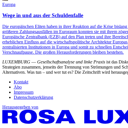
Europa
Wege in und aus der Schuldenfalle
Die europäischen Eliten haben in ihrer ­Reaktion auf die Krise bislan
größeren Zahlungsausfällen im Euroraum konnten sie mit ihrem zögerli
Europäische Zentralbank (EZB) auf den Plan treten und ihre Bereits
erheblichen Einfluss auf die wirtschaftspolitische Architektur Europa
zentralisierten Institutionen in Europa und somit zu schnellen Entsche
Verschnaufpause. Die großen Herausforderungen bleiben bestehen.
LUXEMBURG
—
Gesellschaftsanalyse und linke Praxis
ist das Dis
Strategien zusammen, jenseits der Trennung von Strömungen und Schu
Alternativen. Was tun – und wer tut es? Die Zeitschrift wird heraus
Kontakt
Abo
Impressum
Datenschutzerklärung
Herausgegeben von