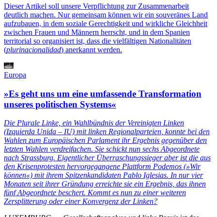
Dieser Artikel soll unsere Verpflichtung zur Zusammenarbeit
deutlich machen. Nur gemeinsam können wir ein souveränes Land
aufzubauen, in dem soziale Gerechtigkeit und wirkliche Gleichheit
zwischen Frauen und Männern herrscht, und in dem Spanien
territorial so organisiert ist, dass die vielfältigen Nationalitäten
(
plurinacionalidad
) anerkannt werden.
Europa
»Es geht uns um eine umfassende Transformation
unseres politischen Systems«
Die Plurale Linke, ein Wahlbündnis der Vereinigten Linken
(Izquierda Unida – IU) mit linken Regionalparteien, konnte bei den
Wahlen zum Europäischen Parlament ihr Ergebnis gegenüber den
letzten Wahlen verdreifachen. Sie schickt nun sechs Abgeordnete
nach Strassburg. Eigentlicher Überraschungssieger aber ist die aus
den Krisenprotesten hervorgegangene Plattform Podemos (
»Wir
können
«) mit ihrem Spitzenkandidaten Pablo Iglesias. In nur vier
Monaten seit ihrer Gründung erreichte sie ein Ergebnis, das ihnen
fünf Abgeordnete beschert. Kommt es nun zu einer weiteren
Zersplitterung oder einer Konvergenz der Linken?