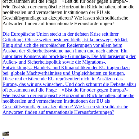
oft zusammen auf die Frage − »Bist du für oder gegen Europa?«.
Wie lässt sich der europäische Horizont im Blick behalten, ohne die
neoliberalen und vermachteten Institutionen der EU als
Geschäftsgrundlage zu akzeptieren? Wie lassen sich solidarische
Antworten finden auf transnationale Herausforderungen?
Die Europäische Union steckt in der tiefsten Krise seit ihrer
Gründung. Ob sie weiter bestehen bleibt, ist keineswegs geklärt.
Einig sind sich die europäischen Regierungen vor allem beim
Ausbau der Sicherheitssysteme nach innen und nach außen. Ein
autoritärer Konsens als bröcklige Grundlage. Die Militarisierung der
Außen- und Sicherheitspolitik sowie die Migrations-,
Entwicklungs-, Handels- und Klimapolitiken der EU tragen dazu
bei, globale Machtverhältnisse und Ungleichheiten zu festigen.
Diese real existierende EU repräsentiert nicht in Ansätzen das
Europa, das wir uns wünschen. Und doch schnurrt die Debatte allzu
oft zusammen auf die Frage − »Bist du für oder gegen Europa?«.
Wie lässt sich der europäische Horizont im Blick behalten, ohne die
neoliberalen und vermachteten Institutionen der EU als
Geschäftsgrundlage zu akzeptieren? Wie lassen sich solidarische
Antworten finden auf transnationale Herausforderungen?