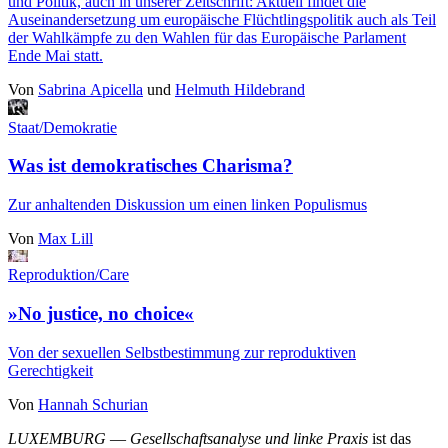
und Politik, auch
in unserer Zeitschrift
: Aktuell findet die
Auseinandersetzung um europäische Flüchtlingspolitik auch als Teil
der Wahlkämpfe zu den Wahlen für das Europäische Parlament
Ende Mai statt.
Von
Sabrina Apicella
und
Helmuth Hildebrand
Staat/Demokratie
Was ist demokratisches Charisma?
Zur anhaltenden Diskussion um einen linken Populismus
Von
Max Lill
Reproduktion/Care
»No justice, no choice«
Von der sexuellen Selbstbestimmung zur reproduktiven
Gerechtigkeit
Von
Hannah Schurian
LUXEMBURG
—
Gesellschaftsanalyse und linke Praxis
ist das