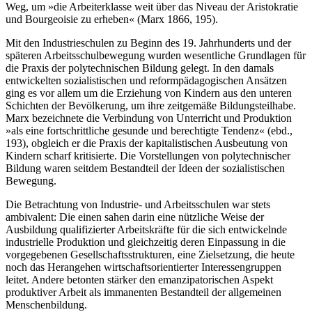
Weg, um »die Arbeiterklasse weit über das Niveau der Aristokratie
und Bourgeoisie zu erheben« (Marx 1866, 195).
Mit den Industrieschulen zu Beginn des 19. Jahrhunderts und der
späteren Arbeitsschulbewegung wurden wesentliche Grundlagen für
die Praxis der polytechnischen Bildung gelegt. In den damals
entwickelten sozialistischen und reformpädagogischen Ansätzen
ging es vor allem um die Erziehung von Kindern aus den unteren
Schichten der Bevölkerung, um ihre zeitgemäße Bildungsteilhabe.
Marx bezeichnete die Verbindung von Unterricht und Produktion
»als eine fortschrittliche gesunde und berechtigte Tendenz« (ebd.,
193), obgleich er die Praxis der kapitalistischen Ausbeutung von
Kindern scharf kritisierte. Die Vorstellungen von ­polytechnischer
Bildung waren seitdem Bestandteil der Ideen der sozialistischen
Bewegung.
Die Betrachtung von Industrie- und Arbeitsschulen war stets
ambivalent: Die einen sahen darin eine nützliche Weise der
Ausbildung qualifizierter Arbeitskräfte für die sich entwickelnde
industrielle Produktion und gleichzeitig deren Einpassung in die
vorgegebenen Gesellschaftsstrukturen, eine Zielsetzung, die heute
noch das Herangehen wirtschaftsorientierter Interessengruppen
leitet. Andere betonten stärker den emanzipatorischen Aspekt
produktiver Arbeit als immanenten Bestandteil der allgemeinen
Menschenbildung.