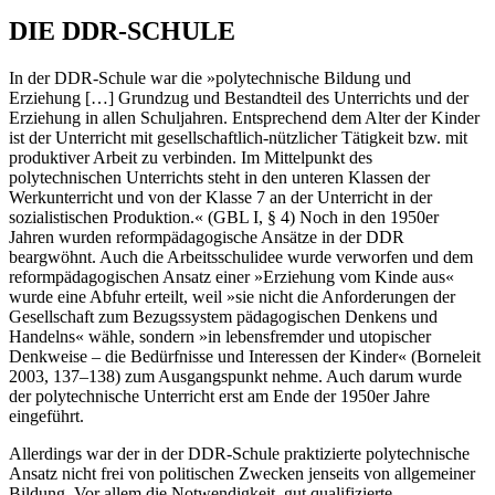
DIE DDR-SCHULE
In der DDR-Schule war die »polytechnische Bildung und
Erziehung […] Grundzug und Bestandteil des Unterrichts und der
Erziehung in allen Schuljahren. Entsprechend dem Alter der Kinder
ist der Unterricht mit gesellschaftlich-nützlicher Tätigkeit bzw. mit
produktiver Arbeit zu verbinden. Im Mittelpunkt des
polytechnischen Unterrichts steht in den unteren Klassen der
Werkunterricht und von der Klasse 7 an der Unterricht in der
sozialistischen Produktion.« (GBL I, § 4) Noch in den 1950er
Jahren wurden reform­pädagogische Ansätze in der DDR
beargwöhnt. Auch die Arbeitsschulidee wurde verworfen und dem
reformpädagogischen Ansatz einer ­»Erziehung vom Kinde aus«
wurde eine ­Abfuhr erteilt, weil »sie nicht die Anforderungen der
Gesellschaft zum Bezugssystem pädagogischen Denkens und
Handelns« wähle, sondern »in lebensfremder und utopischer
Denkweise – die Bedürfnisse und Interessen der Kinder« (Borneleit
2003, 137–138) zum Ausgangspunkt nehme. Auch darum wurde
der polytechnische Unterricht erst am Ende der 1950er Jahre
eingeführt.
Allerdings war der in der DDR-Schule praktizierte polytechnische
Ansatz nicht frei von politischen Zwecken jenseits von allgemeiner
Bildung. Vor allem die Notwendigkeit, gut qualifizierte