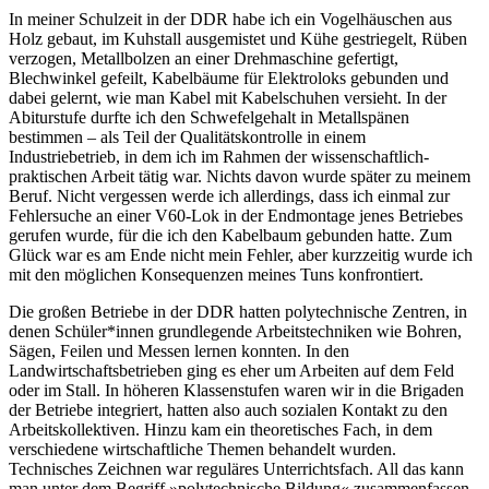
In meiner Schulzeit in der DDR habe ich ein Vogelhäuschen aus
Holz gebaut, im Kuhstall ausgemistet und Kühe gestriegelt, Rüben
verzogen, Metallbolzen an einer Drehmaschine gefertigt,
Blechwinkel gefeilt, Kabelbäume für Elektroloks gebunden und
dabei gelernt, wie man Kabel mit Kabelschuhen versieht. In der
Abiturstufe durfte ich den Schwefelgehalt in Metallspänen
bestimmen – als Teil der Qualitätskontrolle in einem
Industriebetrieb, in dem ich im Rahmen der wissenschaftlich-
praktischen Arbeit tätig war. Nichts davon wurde später zu meinem
Beruf. Nicht vergessen werde ich allerdings, dass ich einmal zur
Fehlersuche an einer V60-Lok in der Endmontage jenes Betriebes
gerufen wurde, für die ich den Kabelbaum gebunden hatte. Zum
Glück war es am Ende nicht mein Fehler, aber kurzzeitig wurde ich
mit den möglichen Konsequenzen meines Tuns konfrontiert.
Die großen Betriebe in der DDR hatten polytechnische Zentren, in
denen Schüler*innen grundlegende Arbeitstechniken wie Bohren,
Sägen, Feilen und Messen lernen konnten. In den
Landwirtschaftsbetrieben ging es eher um Arbeiten auf dem Feld
oder im Stall. In höheren Klassenstufen waren wir in die Brigaden
der Betriebe integriert, hatten also auch sozialen Kontakt zu den
Arbeitskollektiven. Hinzu kam ein theoretisches Fach, in dem
verschiedene wirtschaftliche Themen behandelt wurden.
Technisches Zeichnen war reguläres Unterrichtsfach. All das kann
man unter dem Begriff »polytechnische Bildung« zusammenfassen.