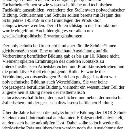
Facharbeiter*innen sowie wissenschaftliche und technischen
Fachkräfte auszubilden, veränderte den Stellenwert polytechnischer
Bildung. Schülerinnen und Schüler sollten bereits mit Beginn des
Schuljahres 1958/59 in die Grundlagen der Produktion
»eingewiesen« werden. Der »Unterrichtstag in der Produktion«
wurde eingeführt. Auch hier ging es vor allem um
gesellschaftspolitische Erwartungshaltungen.
Der polytechnische Unterricht fand aber für alle Schüler*innen
gleichermaßen statt. Eine unmittelbare Ausrichtung auf die
Vorbereitung beruflicher Bildung gab es bis zur 10. Klasse nicht.
Vielmehr spielten Erfahrungen des direkten Kontakts zu
unterschiedlichsten Arbeitsbereichen und Produktionsbetrieben und
die produktive Arbeit eine prägende Rolle. Es wurde die
Verbindung zu ortsansässigen Betrieben gepflegt. Insofern war
polytechnische Bildung auch Wertebildung. Sie war keine
vorgezogene berufliche Bildung, vielmehr ein wesentlicher Teil der
­allgemeinen Bildung neben der mathematisch-
naturwissenschaftlichen, der sprachlichen und neben der musisch-
ästhe­tischen und der gesellschaftswissenschaftlichen Bildung.
Über die Jahre hat sich die polytechnische Bildung der DDR-Schule
zu einem auch international anerkannten Erfolgsmodell entwickelt,
an dem sich heute anknüpfen lässt. Dabei sollte jedoch weder die
ideologische Prägung übersehen werden noch die Ausrichtung der