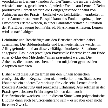
»produktiven Lernens« fanden Schüler*innen, die an der Schule,
wie sie heute ist, gescheitert sind, wieder Freude am Lernen.2 Beim
produktiven Lernen werden die Lerngegenstände anhand von
Aufgaben aus der Praxis – begleitet von Lehrkräften – erarbeitet. In
einer Autowerkstatt zum Beispiel kann das Funktionsprinzip eines
Ottomotors erlernt werden, in einer Fahrradwerkstatt die Funktion
der Kraft­übertragung beim Fahrrad. Physik zum Anfassen, Lernen
wird so nachhaltiger.
Lehrkräfte und Beschäftigte aus den Betrieben arbeiten dabei
zusammen. Die Bildungsinhalte und ­Lerngegenstände werden im
Alltag gefunden und an diese vielfältigen konkreten Situationen
angepasst. Das in der jeweiligen Praxisstelle Erlernte kann am Ende
eines Zyklus den Mitschüler*innen präsentiert werden. Die
Arbeiten, die daraus entstehen, können mit jedem gymnasialen
Anspruch mithalten.
Bisher wird diese Art zu lernen nur den jungen Menschen
ermöglicht, die in Regelschulen nicht weiterkommen. Stattdessen
könnte sie ein anderes Lernprinzip für viele sein. Lernen durch
konkrete Anschauung und praktische Erfahrung. Aus solchen in der
Praxis gewachsenen Erfahrungen können dann auch
Berufswünsche wachsen, und in diesem Sinne kann polytechnische
Bildung dann auch berufsorientierend sein – es ist aber eben nicht
ihr erster Zweck.