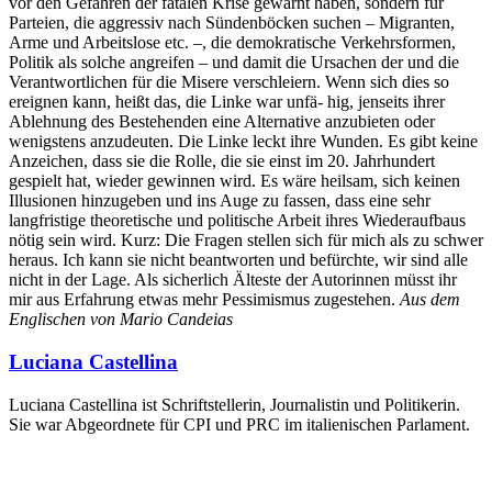
vor den Gefahren der fatalen Krise gewarnt haben, sondern für
Parteien, die aggressiv nach Sündenböcken suchen – Migranten,
Arme und Arbeitslose etc. –, die demokratische Verkehrsformen,
Politik als solche angreifen – und damit die Ursachen der und die
Verantwortlichen für die Misere verschleiern. Wenn sich dies so
ereignen kann, heißt das, die Linke war unfä- hig, jenseits ihrer
Ablehnung des Bestehenden eine Alternative anzubieten oder
wenigstens anzudeuten. Die Linke leckt ihre Wunden. Es gibt keine
Anzeichen, dass sie die Rolle, die sie einst im 20. Jahrhundert
gespielt hat, wieder gewinnen wird. Es wäre heilsam, sich keinen
Illusionen hinzugeben und ins Auge zu fassen, dass eine sehr
langfristige theoretische und politische Arbeit ihres Wiederaufbaus
nötig sein wird. Kurz: Die Fragen stellen sich für mich als zu schwer
heraus. Ich kann sie nicht beantworten und befürchte, wir sind alle
nicht in der Lage. Als sicherlich Älteste der Autorinnen müsst ihr
mir aus Erfahrung etwas mehr Pessimismus zugestehen.
Aus dem
Englischen von Mario Candeias
Luciana Castellina
Luciana Castellina ist Schriftstellerin, Journalistin und Politikerin.
Sie war Abgeordnete für CPI und PRC im italienischen Parlament.