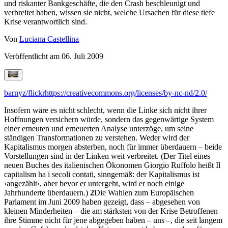
und riskanter Bankgeschäfte, die den Crash beschleunigt und
verbreitet haben, wissen sie nicht, welche Ursachen für diese tiefe
Krise verantwortlich sind.
Von
Luciana Castellina
Veröffentlicht am
06. Juli 2009
barnyz/flickr
https://creativecommons.org/licenses/by-nc-nd/2.0/
Insofern wäre es nicht schlecht, wenn die Linke sich nicht ihrer
Hoffnungen versichern würde, sondern das gegenwärtige System
einer erneuten und erneuerten Analyse unterzöge, um seine
ständigen Transformationen zu verstehen. Weder wird der
Kapitalismus morgen absterben, noch für immer überdauern – beide
Vorstellungen sind in der Linken weit verbreitet. (Der Titel eines
neuen Buches des italienischen Ökonomen Giorgio Ruffolo heißt Il
capitalism ha i secoli contati, sinngemäß: der Kapitalismus ist
›angezählt‹, aber bevor er untergeht, wird er noch einige
Jahrhunderte überdauern.)
2
Die Wahlen zum Europäischen
Parlament im Juni 2009 haben gezeigt, dass – abgesehen von
kleinen Minderheiten – die am stärksten von der Krise Betroffenen
ihre Stimme nicht für jene abgegeben haben – uns –, die seit langem