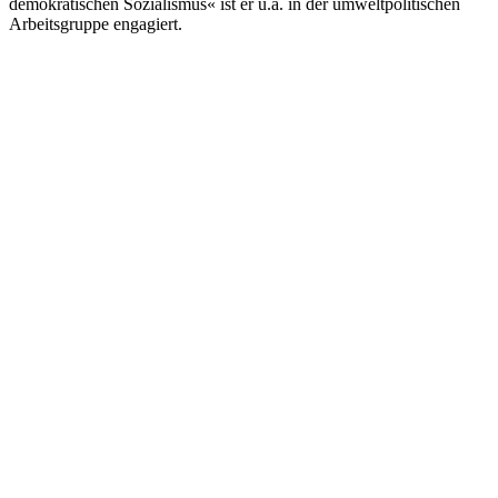
demokratischen Sozialismus« ist er u.a. in der umweltpolitischen
Arbeitsgruppe engagiert.