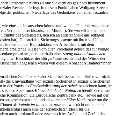
en Perspektive nichts zu tun: Sie dient als gezieltes Instrument
sozialer Rechte auferlegt. In diesem Punkt haben Wolfgang Streeck
lge der politischen Niederlage des Gedankens von einem sozialen
en, wie eine solche aussehen könnte und wie die Unterstützung einer
ein Verrat an ihrer historischen Mission): Sie wurzelt in den tiefen
Struktur des Sozialstaats, den ich an anderer Stelle aus selbigen
istiert hat). Die sozialen Sicherungssysteme mit ihren vielfältigen
erufsleben mit der Reproduktion der Arbeitskraft, mit dem
te arbeitende Klasse vom alten Proletariat gelöst, das für völlige
assenkompromisses, der innerhalb eines streng
nationalstaatlichen
 legitimer Beschützer der Bürger*innenrechte und der Würde der
en Ausnahmen abgesehen waren von diesem Konzept Ausländer*innen
tischen Zerstörer sozialer Sicherheit betrachten, dürfen wir nicht
ls) die Umwandlung von sozialer Sicherheit in soziale Unsicherheit
 in der Praxis als
Ent-Sozialisierung der Arbeit
bezeichnen kann, im
es sozialen Spektrums
Klassenfeinde der Nation
zu identifizieren: auf
äische Kommission, die Europäische Zentralbank etc.), sowie auf der
en ausgeschlossen sind und als
unrechtmäßige Konkurrenz
um die
nt*innen als
Feinde im Inneren
anzusehen
,
was nicht nur eine der
Umkehrschluss auch eine der schädlichsten Ideen für die
 sondern auch strukturell oder systemisch im Aufbau und Zerfall des