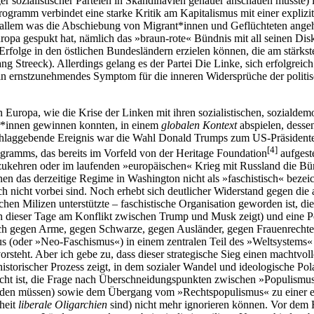
r sozialistischer Parteien in Skandinavien genauer anschauen müsste) 
rogramm verbindet eine starke Kritik am Kapitalismus mit einer expliz
allem was die Abschiebung von Migrant*innen und Geflüchteten angeht
 Europa gespukt hat, nämlich das »braun-rote« Bündnis mit all seinen 
 Erfolge in den östlichen Bundesländern erzielen können, die am stärkste
gang Streeck). Allerdings gelang es der Partei Die Linke, sich erfolgr
n ernstzunehmendes Symptom für die inneren Widersprüche der politisc
 in Europa, wie die Krise der Linken mit ihren sozialistischen, sozial
er*innen gewinnen konnten, in einem
globalen Kontext
abspielen, desse
sschlaggebende Ereignis war die Wahl Donald Trumps zum US-Präsidente
[
4
]
gramms, das bereits im Vorfeld von der Heritage Foundation
aufgest
ckzukehren oder im laufenden »europäischen« Krieg mit Russland die Bü
 das derzeitige Regime in Washington nicht als »faschistisch« bezeichne
h nicht vorbei sind. Noch erhebt sich deutlicher Widerstand gegen die
hen Milizen unterstützte – faschistische Organisation geworden ist, d
h dieser Tage am Konflikt zwischen Trump und Musk zeigt) und eine Poli
sich gegen Arme, gegen Schwarze, gegen Ausländer, gegen Frauenrech
hismus (oder »Neo-Faschismus«) in einem zentralen Teil des »Weltsystem
vorsteht. Aber ich gebe zu, dass dieser strategische Sieg einen machtvo
 historischer Prozess zeigt, in dem sozialer Wandel und ideologische 
 Macht ist, die Frage nach Überschneidungspunkten zwischen »Populism
erden müssen) sowie dem Übergang vom »Rechtspopulismus« zu einer e
rheit
liberale Oligarchien
sind) nicht mehr ignorieren können. Vor dem