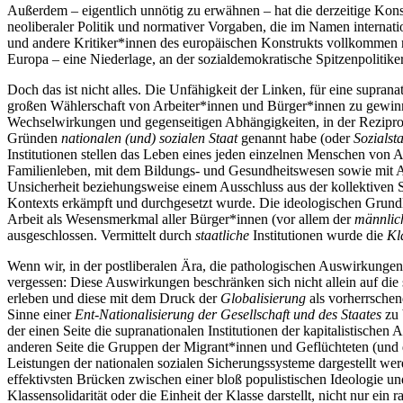
Außerdem – eigentlich unnötig zu erwähnen – hat die derzeitige Konst
neoliberaler Politik und normativer Vorgaben, die im Namen internat
und andere Kritiker*innen des europäischen Konstrukts vollkommen r
Europa – eine Niederlage, an der sozialdemokratische Spitzenpolitike
Doch das ist nicht alles. Die Unfähigkeit der Linken, für eine suprana
großen Wählerschaft von Arbeiter*innen und Bürger*innen zu gewinne
Wechselwirkungen und gegenseitigen Abhängigkeiten, in der Rezipr
Gründen
nationalen (und) sozialen Staat
genannt habe (oder
Sozialst
Institutionen stellen das Leben eines jeden einzelnen Menschen von A
Familienleben, mit dem Bildungs- und Gesundheitswesen sowie mit Arbe
Unsicherheit beziehungsweise einem Ausschluss aus der kollektiven So
Kontexts erkämpft und durchgesetzt wurde. Die ideologischen Grundl
Arbeit als Wesensmerkmal aller Bürger*innen (vor allem der
männlic
ausgeschlossen. Vermittelt durch
staatliche
Institutionen wurde die
Kl
Wenn wir, in der postliberalen Ära, die pathologischen Auswirkungen
vergessen: Diese Auswirkungen beschränken sich nicht allein auf die
erleben und diese mit dem Druck der
Globalisierung
als vorherrschen
Sinne einer
Ent-Nationalisierung der Gesellschaft und des Staates
zu 
der einen Seite die supranationalen Institutionen der kapitalistische
anderen Seite die Gruppen der Migrant*innen und Geflüchteten (und 
Leistungen der nationalen sozialen Sicherungssysteme dargestellt wer
effektivsten Brücken zwischen einer bloß populistischen Ideologie und
Klassensolidarität oder die Einheit der Klasse darstellt, nicht nur ein