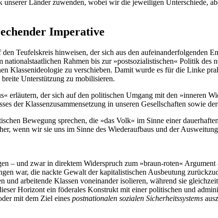
k unserer Länder zuwenden, wobei wir die jeweiligen Unterschiede, ab
rechender Imperative
den Teufelskreis hinweisen, der sich aus den aufeinanderfolgenden En
m nationalstaatlichen Rahmen bis zur »postsozialistischen« Politik des
schen Klassenideologie zu verschieben. Damit wurde es für die Linke pr
 breite Unterstützung zu mobilisieren.
rläutern, der sich auf den politischen Umgang mit den »inneren Widers
isses der Klassenzusammensetzung in unseren Gesellschaften sowie de
tischen Bewegung sprechen, die »das Volk« im Sinne einer dauerhaften 
dlicher, wenn wir sie uns im Sinne des Wiederaufbaus und der Ausweitun
en – und zwar in direktem Widerspruch zum »braun-roten« Argument –, 
ungen war, die nackte Gewalt der kapitalistischen Ausbeutung zurückzu
en und arbeitende Klassen voneinander isolieren, während sie gleichze
ieser Horizont ein föderales Konstrukt mit einer politischen und admini
oder mit dem Ziel eines
postnationalen sozialen Sicherheitssystems
ausz