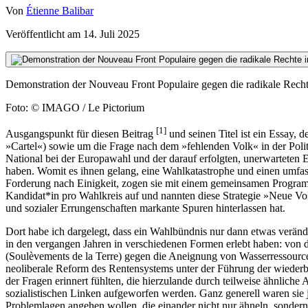
Von
Étienne Balibar
Veröffentlicht am
14. Juli 2025
Demonstration der Nouveau Front Populaire gegen die radikale Recht
Foto: © IMAGO / Le Pictorium
[
1
]
Ausgangspunkt für diesen Beitrag
und seinen Titel ist ein Essay,
»Cartel«) sowie um die Frage nach dem »fehlenden Volk« in der Poli
National bei der Europawahl und der darauf erfolgten, unerwarteten E
haben. Womit es ihnen gelang, eine Wahlkatastrophe und einen umfa
Forderung nach Einigkeit, zogen sie mit einem gemeinsamen Programm
Kandidat*in pro Wahlkreis auf und nannten diese Strategie »Neue Vol
und sozialer Errungenschaften markante Spuren hinterlassen hat.
Dort habe ich dargelegt, dass ein Wahlbündnis nur dann etwas veränd
in den vergangen Jahren in verschiedenen Formen erlebt haben: von d
(Soulèvements de la Terre) gegen die Aneignung von Wasserressource
neoliberale Reform des Rentensystems unter der Führung der wiederb
der Fragen erinnert fühlten, die hierzulande durch teilweise ähnliche
sozialistischen Linken aufgeworfen werden. Ganz generell waren sie j
Problemlagen angehen wollen, die einander nicht nur ähneln, sondern 