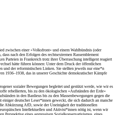
schied zwischen einer »Volksfront« und einem Wahlbündnis (oder
n, dass nach den Erfolgen des rechtsextremen Rassemblement
 Parteien in Frankreich trotz ihrer Überraschung intelligent reagiert
echsel hätte führen können: Unter dem Druck der öffentlichen
nd der reformistischen Linken. Sie stellten jeweils nur eine*n
ahren 1936–1938, das in unserer Geschichte demokratischer Kämpfe
rogener sozialer Bewegungen begleitet und gestützt werde, wie wir es
offe rebellierten, bis zu den ökologischen »Aufständen der Erde«
 Aufständen in den Banlieus bis zu den Massenbewegungen gegen die
t einiger deutscher Leser*innen geweckt, die sich dadurch an manche
 die Abkürzung AfD, sowie der Uneinigkeit der traditionellen
uropäischen Intellektuellen und Aktivist*innen nötig ist, wenn wir
ren Perspektive eines aggressiven Sozialkonservativismus, eines