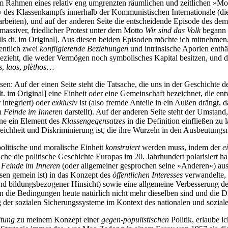
 Rahmen eines relativ eng umgrenzten räumlichen und zeitlichen »Momen
« des Klassenkampfs innerhalb der Kommunistischen Internationale (die
erarbeiten), und auf der anderen Seite die entscheidende Episode des d
 massiver, friedlicher Protest unter dem Motto
Wir sind das Volk
begann 
ls dt. im Original]. Aus diesen beiden Episoden möchte ich mitnehmen
gentlich zwei
konfligierende Beziehungen
und intrinsische Aporien enth
 bezieht, die weder Vermögen noch symbolisches Kapital besitzen, und d
s
,
laos
,
plèthos
…
n: Auf der einen Seite steht die Tatsache, die uns in der Geschichte 
dt. im Original] eine Einheit oder eine Gemeinschaft bezeichnet, die e
 integriert) oder
exklusiv
ist (also fremde Anteile in ein Außen drängt, d
ch
Feinde im Inneren
darstellt). Auf der anderen Seite steht der Umstand,
ne ein Element des
Klassengegensatzes
in die Definition einfließen zu 
ichheit und Diskriminierung ist, die ihre Wurzeln in den Ausbeutung
 politische und moralische Einheit
konstruiert
werden muss, indem der
e
che die politische Geschichte Europas im 20. Jahrhundert polarisiert hab
e
Feinde im Inneren
(oder allgemeiner gesprochen seine »Anderen«) aussc
ssen gemein ist) in das Konzept des
öffentlichen Interesses
verwandelte, 
 und bildungsbezogener Hinsicht) sowie eine allgemeine Verbesserung d
n die Bedingungen heute natürlich nicht mehr dieselben sind und die D
 der sozialen Sicherungssysteme im Kontext des nationalen und sozialen
itung
zu meinem Konzept einer
gegen-populistischen
Politik, erlaube 