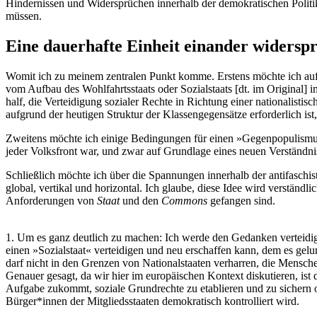
Hindernissen und Widersprüchen innerhalb der demokratischen Politi
müssen.
Eine dauerhafte Einheit einander widersp
Womit ich zu meinem zentralen Punkt komme. Erstens möchte ich auf 
vom Aufbau des Wohlfahrtsstaats oder Sozialstaats [dt. im Original] i
half, die Verteidigung sozialer Rechte in Richtung einer nationalisti
aufgrund der heutigen Struktur der Klassengegensätze erforderlich ist,
Zweitens möchte ich einige Bedingungen für einen »Gegenpopulismus« e
jeder Volksfront war, und zwar auf Grundlage eines neuen Verständn
Schließlich möchte ich über die Spannungen innerhalb der antifaschis
global, vertikal und horizontal. Ich glaube, diese Idee wird verstän
Anforderungen von
Staat
und den
Commons
gefangen sind.
1. Um es ganz deutlich zu machen: Ich werde den Gedanken verteidig
einen »Sozialstaat« verteidigen und neu erschaffen kann, dem es gel
darf nicht in den Grenzen von Nationalstaaten verharren, die Mensch
Genauer gesagt, da wir hier im europäischen Kontext diskutieren, ist d
Aufgabe zukommt, soziale Grundrechte zu etablieren und zu sichern 
Bürger*innen der Mitgliedsstaaten demokratisch kontrolliert wird.