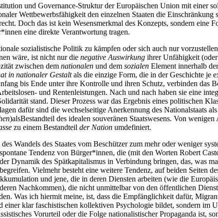
itution und Governance-Struktur der Europäischen Union mit einer solch
ionaler Wettbewerbsfähigkeit den einzelnen Staaten die Einschränkung 
echt. Doch das ist kein Wesensmerkmal des Konzepts, sondern eine Fo
r*innen eine direkte Verantwortung tragen.
tionale sozialistische Politik zu kämpfen oder sich auch nur vorzustell
n wäre, ist nicht nur die
negative Auswirkung
ihrer Unfähigkeit (oder 
ozität zwischen dem
nationalen
und dem
sozialen
Element innerhalb der 
aat in nationaler Gestalt
als die einzige Form, die in der Geschichte je ex
nfang bis Ende unter ihre Kontrolle und ihren Schutz, verbinden das B
itslosen- und Rentenleistungen. Nach und nach haben sie eine integrier
lidarität stand. Dieser Prozess war das Ergebnis eines politischen Kl
agen dafür sind die wechselseitige Anerkennung des Nationalstaats als
hen
)als
Bestandteil des idealen souveränen Staatswesens. Von wenig
asse
zu einem Bestandteil
der Nation
umdefiniert.
 des Wandels des Staates vom Beschützer zum mehr oder weniger systema
 spontane Tendenz von Bürger*innen, die (mit den Worten Robert Caste
der Dynamik des Spätkapitalismus in Verbindung bringen, das, was man
begreifen. Vielmehr besteht eine weitere Tendenz, auf beiden Seiten d
n Akkumulation und jene, die in deren Diensten arbeiten (wie die Europ
deren Nachkommen), die nicht unmittelbar von den öffentlichen Dienst
den. Was ich hiermit meine, ist, dass die Empfänglichkeit dafür, Migra
 einer klar faschistischen kollektiven Psychologie bildet, sondern im 
 rassistisches Vorurteil oder die Folge nationalistischer Propaganda ist,