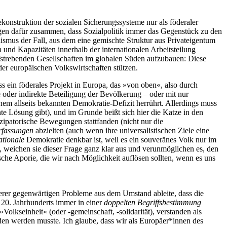
onstruktion der sozialen Sicherungssysteme nur als föderaler
legen dafür zusammen, dass Sozialpolitik immer das Gegenstück zu den
lismus der Fall, aus dem eine gemischte Struktur aus Privateigentum
und Kapazitäten innerhalb der internationalen Arbeitsteilung
fstrebenden Gesellschaften im globalen Süden aufzubauen: Diese
er europäischen Volkswirtschaften stützen.
s ein föderales Projekt in Europa, das »von oben«, also durch
 oder indirekte Beteiligung der Bevölkerung – oder mit nur
inem allseits bekannten Demokratie-Defizit herrührt. Allerdings muss
te Lösung gibt), und im Grunde beißt sich hier die Katze in den
ipatorische Bewegungen stattfanden (nicht nur die
rfassungen
abzielten (auch wenn ihre universalistischen Ziele eine
ationale
Demokratie denkbar ist, weil es ein souveränes Volk nur im
 weichen sie dieser Frage ganz klar aus und verunmöglichen es, den
sche Aporie, die wir nach Möglichkeit auflösen sollten, wenn es uns
serer gegenwärtigen Probleme aus dem Umstand ableite, dass die
 20. Jahrhunderts immer in einer
doppelten Begriffsbestimmung
Volkseinheit« (oder -gemeinschaft, -solidarität), verstanden als
den werden musste. Ich glaube, dass wir als Europäer*innen des