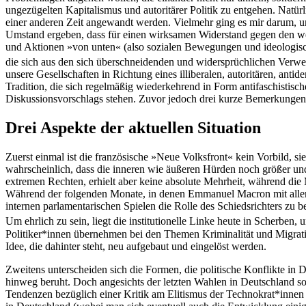
ungezügelten Kapitalismus und autoritärer Politik zu entgehen. Natü
einer anderen Zeit angewandt werden. Vielmehr ging es mir darum, u
Umstand ergeben, dass für einen wirksamen Widerstand gegen den we
und Aktionen »von unten« (also sozialen Bewegungen und ideologi
die sich aus den sich überschneidenden und widersprüchlichen Verw
unsere Gesellschaften in Richtung eines illiberalen, autoritären, ant
Tradition, die sich regelmäßig wiederkehrend in Form antifaschisti
Diskussionsvorschlags stehen. Zuvor jedoch drei kurze Bemerkungen z
Drei Aspekte der aktuellen Situation
Zuerst einmal ist die französische »Neue Volksfront« kein Vorbild, sie
wahrscheinlich, dass die inneren wie äußeren Hürden noch größer und 
extremen Rechten, erhielt aber keine absolute Mehrheit, während die 
Während der folgenden Monate, in denen Emmanuel Macron mit allen Tri
internen parlamentarischen Spielen die Rolle des Schiedsrichters zu b
Um ehrlich zu sein, liegt die institutionelle Linke heute in Scherben
Politiker*innen übernehmen bei den Themen Kriminalität und Migratio
Idee, die dahinter steht, neu aufgebaut und eingelöst werden.
Zweitens unterscheiden sich die Formen, die politische Konflikte in
hinweg beruht. Doch angesichts der letzten Wahlen in Deutschland sol
Tendenzen bezüglich einer Kritik am Elitismus der Technokrat*innen 