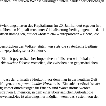
er auch ihre starken Wechselwirkungen untereinander berücksichtigen
twicklungsphasen des Kapitalismus im 20. Jahrhundert ergeben hat:
 neoliberalen Kapitalismus unter Globalisierungsbedingungen, die dabei
aktisch unmöglich, auf der »föderalen« – europäischen – Ebene, die
prüchen des Volkes« stützt, was stets die strategische Leitlinie
ren »psychologischer Struktur«.
Einheit gegensätzlicher Imperative mobilisieren will: lokal und
g
öffentlicher Dienste
vorstellen, die zwischen den gegensätzlichen
dass der ultimative Horizont, vor dem man in der heutigen Zeit
drängen, ein
supranationaler Horizont
ist. Ein solcher »Sozialstaat«
itig immer durchlässiger für Finanz- und Warenströme werden.
strativen Dimension, in dem einer überstaatlichen Autorität die
uweiten.
Dies ist allerdings nur möglich, wenn das System von den