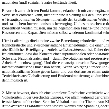
nationalen (und) sozialen Staates begründet liegt.
Bevor ich zum nächsten Punkt komme, erlaube ich mir zwei ergänzende
Sozialstaat entstehen kann, nicht nur eine Ableitung aus den utopis
wirtschaftspolitischen Strategien
innerhalb der kapitalistischen Welts
und staatlichem Interventionismus hervorging. Und es muss ebenso de
konzentriert werden müssen, um die hegemonialen Finanz- und Indust
Ressourcen und Kapazitäten müssen selbst wiederum kontinental sein
Hier ist allerdings direkt meine zweite Bemerkung erforderlich, und 
technokratische und zwischenstaatliche Entscheidungen, die einer unt
oberflächlicher Beteiligung – zutiefst
selbstzerstörerisch
ist. Daher de
ich einräumen, dass das Konzept einer supranationalen oder post-nati
Schwanz: Nationalstaaten sind – durch Revolutionen und progressiv
Arbeiter*innenbewegung). Und diese emanzipatorischen Bewegungen
internationalistische Dimension hatten). Wenn Wolfgang Streeck und 
nationalstaatlichen Sinne geben kann, und von dort aus zu einem
nati
Teufelskreis aus Globalisierung und Entdemokratisierung zu durchbrech
denn möglich ist.
2. Mir ist bewusst, dass ich eine komplexe Geschichte vereinfacht 
Volksfronten in der Geschichte Europas, vor allem während der drama
feststeckten: auf der einen Seite im Vokabular und der Theorie von Kl
demokratisches Fundament des Staates,
woraus eine Spannung oder so