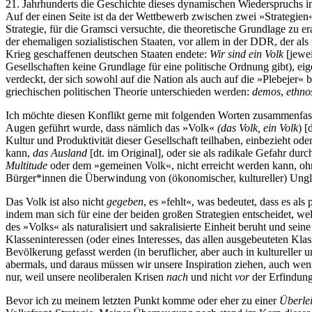
21. Jahrhunderts die Geschichte dieses dynamischen Wiederspruchs im
Auf der einen Seite ist da der Wettbewerb zwischen zwei »Strategien
Strategie, für die Gramsci versuchte, die theoretische Grundlage zu 
der ehemaligen sozialistischen Staaten, vor allem in der DDR, der als
Krieg geschaffenen deutschen Staaten endete:
Wir sind ein Volk
[jewei
Gesellschaften keine Grundlage für eine politische Ordnung gibt), ei
verdeckt, der sich sowohl auf die Nation als auch auf die »Plebejer«
griechischen politischen Theorie unterschieden werden:
demos
,
ethno
Ich möchte diesen Konflikt gerne mit folgenden Worten zusammenfasse
Augen geführt wurde, dass nämlich das »Volk«
(das Volk, ein Volk
) [
Kultur und Produktivität dieser Gesellschaft teilhaben, einbezieht oder
kann,
das Ausland
[dt. im Original], oder sie als radikale Gefahr dur
Multitude
oder dem »gemeinen Volk«, nicht erreicht werden kann, oh
Bürger*innen die Überwindung von (ökonomischer, kultureller) Ungle
Das Volk ist also nicht
gegeben
, es »fehlt«, was bedeutet, dass es als
indem man sich für eine der beiden großen Strategien entscheidet, wel
des »Volks« als naturalisiert und sakralisierte Einheit beruht und sein
Klasseninteressen (oder eines Interesses, das allen ausgebeuteten Kla
Bevölkerung gefasst werden (in beruflicher, aber auch in kultureller
abermals, und daraus müssen wir unsere Inspiration ziehen, auch wen
nur, weil unsere neoliberalen Krisen
nach
und nicht
vor
der Erfindung
Bevor ich zu meinem letzten Punkt komme oder eher zu einer
Überle