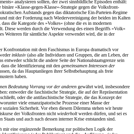
ts« analysieren sollten, der zwei sinnbildliche Episoden enthält:
 binäre »Klasse-gegen-Klasse«-Strategie gegen die Volksfront-
emokratischen Aufstands gegen das diktatorische Ein-Parteien-Regime
und mit der Forderung nach Wiedervereinigung der beiden im Kalten
, dass die Kategorie des »Volkes« (ohne die es in modernen
ält. Diese werden durch die Verwendung des einen Begriffs »Volk«
es Weiteren für sämtliche Aspekte verwendet wird, die in der
der Konfrontation mit dem Faschismus in Europa dramatisch vor
ntweder
inklusiv
(also alle Individuen und Gruppen, die am Leben, der
as entweder schlicht die andere Seite der Nationalstaatsgrenze sein
 dass die Identifizierung mit den
gemeinsamen Interessen der
lassen, da das Hauptanliegen ihrer Selbstbehauptung als freie
smustern haben.
inen Bedeutung Vorrang vor der anderen
gewährt wird, insbesondere
en: entweder die faschistische Strategie, die auf der Repräsentation
hließt, oder die antifaschistische Strategie, die das Konzept der
worunter viele emanzipatorische Prozesse einer Masse der
er sozialen Sicherheit. Vor eben diesem Dilemma stehen wir heute
iskurse der Volksfronten nicht
wiederholt
werden dürfen
,
und sei es
 Staats und auch nach dessen interner Krise entstanden sind.
ich mir eine ergänzende Bemerkung zur politischen Logik der