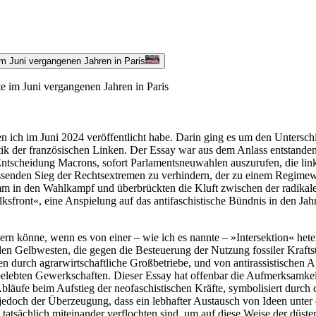
e im Juni vergangenen Jahren in Paris
 den ich im Juni 2024 veröffentlicht habe. Darin ging es um den Unter
tik der französischen Linken. Der Essay war aus dem Anlass entstande
ntscheidung Macrons, sofort Parlamentsneuwahlen auszurufen, die linken
ssenden Sieg der Rechtsextremen zu verhindern, der zu einem Regimew
 in den Wahlkampf und überbrückten die Kluft zwischen der radikalen u
ksfront«, eine Anspielung auf das antifaschistische Bündnis in den J
ern könne, wenn es von einer – wie ich es nannte – »Intersektion« hete
en Gelbwesten, die gegen die Besteuerung der Nutzung fossiler Kraftst
n durch agrarwirtschaftliche Großbetriebe, und von antirassistischen
elebten Gewerkschaften. Dieser Essay hat offenbar die Aufmerksamkei
 Abläufe beim Aufstieg der neofaschistischen Kräfte, symbolisiert durch
edoch der Überzeugung, dass ein lebhafter Austausch von Ideen unter e
tatsächlich miteinander verflochten sind, um auf diese Weise der düste