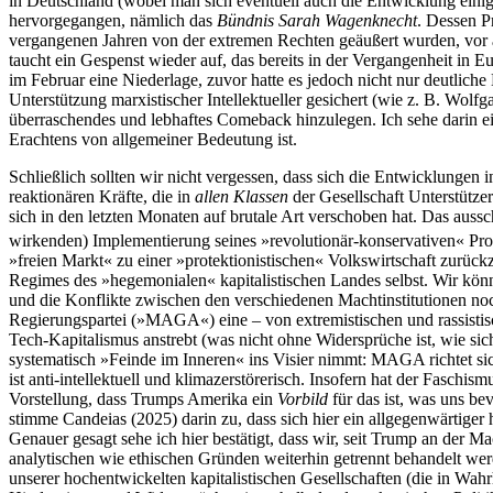
in Deutschland (wobei man sich eventuell auch die Entwicklung einige
hervorgegangen, nämlich das
Bündnis Sarah Wagenknecht
. Dessen P
vergangenen Jahren von der extremen Rechten geäußert wurden, vor 
taucht ein Gespenst wieder auf, das bereits in der Vergangenheit in
im Februar eine Niederlage, zuvor hatte es jedoch nicht nur deutliche
Unterstützung marxistischer Intellektueller gesichert (wie z. B. Wolf
überraschendes und lebhaftes Comeback hinzulegen. Ich sehe darin ei
Erachtens von allgemeiner Bedeutung ist.
Schließlich sollten wir nicht vergessen, dass sich die Entwicklungen
reaktionären Kräfte, die in
allen Klassen
der Gesellschaft Unterstütz
sich in den letzten Monaten auf brutale Art verschoben hat. Das au
wirkenden) Implementierung seines »revolutionär-konservativen« Pro
»freien Markt« zu einer »protektionistischen« Volkswirtschaft zurü
Regimes des »hegemonialen« kapitalistischen Landes selbst. Wir können
und die Konflikte zwischen den verschiedenen Machtinstitutionen noc
Regierungspartei (»MAGA«) eine – von extremistischen und rassistisc
Tech-Kapitalismus anstrebt (was nicht ohne Widersprüche ist, wie sic
systematisch »Feinde im Inneren« ins Visier nimmt: MAGA richtet 
ist anti-intellektuell und klimazerstörerisch. Insofern hat der Fasc
Vorstellung, dass Trumps Amerika ein
Vorbild
für das ist, was uns be
stimme Candeias (2025) darin zu, dass sich hier ein allgegenwärtiger
Genauer gesagt sehe ich hier bestätigt, dass wir, seit Trump an der
analytischen wie ethischen Gründen weiterhin getrennt behandelt w
unserer hochentwickelten kapitalistischen Gesellschaften (die in Wah