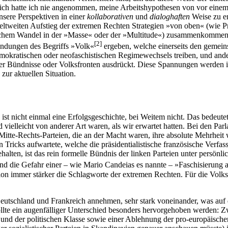
rlich hatte ich nie angenommen, meine Arbeitshypothesen von vor einem 
nsere Perspektiven in einer
kollaborativen
und
dialoghaften
Weise zu en
ltweiten Aufstieg der extremen Rechten Strategien »von oben« (wie P
schem Wandel in der »Masse« oder der »Multitude«) zusammenkommen 
[
2
]
endungen des Begriffs »Volk«
ergeben, welche einerseits den gemei
idemokratischen oder neofaschistischen Regimewechsels treiben, und and
scher Bündnisse oder Volksfronten ausdrückt. Diese Spannungen werde
ur aktuellen Situation.
 ist nicht einmal eine Erfolgsgeschichte, bei Weitem nicht. Das bedeutet
vielleicht von anderer Art waren, als wir erwartet hatten. Bei den Par
Mitte-Rechts-Parteien, die an der Macht waren, ihre absolute Mehrheit
cks aufwartete, welche die präsidentialistische französische Verfassun
ehalten, ist das rein formelle Bündnis der linken Parteien unter persönl
, und die Gefahr einer – wie Mario Candeias es nannte – »Faschisierung
n immer stärker die Schlagworte der extremen Rechten. Für die Volksfr
 Deutschland und Frankreich annehmen, sehr stark voneinander, was auf
lte ein augenfälliger Unterschied besonders hervorgehoben werden: Zwa
und der politischen Klasse sowie einer Ablehnung der pro-europäischen 