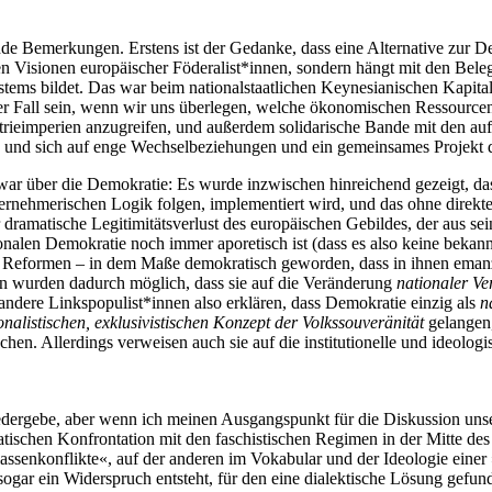
 Bemerkungen. Erstens ist der Gedanke, dass eine Alternative zur Dek
chen Visionen europäischer Föderalist*innen, sondern hängt mit den Be
ystems bildet. Das war beim nationalstaatlichen Keynesianischen Kapita
r Fall sein, wenn wir uns überlegen, welche ökonomischen Ressourcen 
rieimperien anzugreifen, und außerdem solidarische Bande mit den au
 und sich auf enge Wechselbeziehungen und ein gemeinsames Projekt d
zwar über die Demokratie: Es wurde inzwischen hinreichend gezeigt, das
ernehmerischen Logik folgen, implementiert wird, und das ohne direkte
r dramatische Legitimitätsverlust des europäischen Gebildes, der aus se
onalen Demokratie noch immer aporetisch ist (dass es also keine bekann
e Reformen – in dem Maße demokratisch geworden, dass in ihnen emanz
 wurden dadurch möglich, dass sie auf die Veränderung
nationaler Ve
andere Linkspopulist*innen also erklären, dass Demokratie einzig als
n
onalistischen, exklusivistischen Konzept der Volkssouveränität
gelangen,
en. Allerdings verweisen auch sie auf die institutionelle und ideologi
wiedergebe, aber wenn ich meinen Ausgangspunkt für die Diskussion un
tischen Konfrontation mit den faschistischen Regimen in der Mitte des
assenkonflikte«, auf der anderen im Vokabular und der Ideologie einer »
gar ein Widerspruch entsteht, für den eine dialektische Lösung gefun