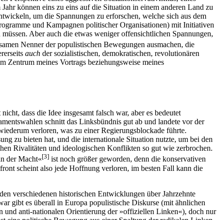
Jahr können eins zu eins auf die Situation in einem anderen Land zu
twickeln, um die Spannungen zu erforschen, welche sich aus dem
rogramme und Kampagnen politischer Organisationen) mit Initiativen
müssen. Aber auch die etwas weniger offensichtlichen Spannungen,
nsamen Nenner der populistischen Bewegungen ausmachen, die
ererseits
auch
der sozialistischen, demokratischen, revolutionären
n im Zentrum meines Vortrags beziehungsweise meines
 nicht, dass die Idee insgesamt falsch war, aber es bedeutet
lamentswahlen schnitt das Linksbündnis gut ab und landete vor der
 wiederum verloren, was zu einer Regierungsblockade führte.
g zu bieten hat, und die internationale Situation nutzte, um bei den
ichen Rivalitäten und ideologischen Konflikten so gut wie zerbrochen.
[
3
]
 an der Macht«
ist noch größer geworden, denn die konservativen
ont scheint also jede Hoffnung verloren, im besten Fall kann die
 den verschiedenen historischen Entwicklungen über Jahrzehnte
r gibt es überall in Europa populistische Diskurse (mit ähnlichen
und anti-nationalen Orientierung der »offiziellen Linken«), doch nur