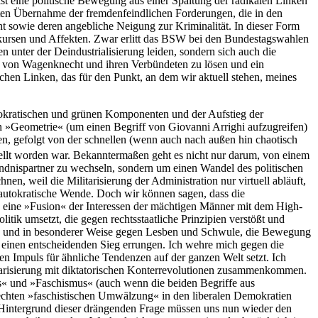
ist eine politische Bewegung aus einer Spaltung der radikalen Linken
iten Übernahme der fremdenfeindlichen Forderungen, die in den
 sowie deren angebliche Neigung zur Kriminalität. In dieser Form
Diskursen und Affekten. Zwar erlitt das BSW bei den Bundestagswahlen
n unter der Deindustrialisierung leiden, sondern sich auch die
eich von Wagenknecht und ihren Verbündeten zu lösen und ein
hen Linken, das für den Punkt, an dem wir aktuell stehen, meines
demokratischen und grünen Komponenten und der Aufstieg der
n »Geometrie« (um einen Begriff von Giovanni Arrighi aufzugreifen)
n, gefolgt von der schnellen (wenn auch nach außen hin chaotisch
ellt worden war. Bekanntermaßen geht es nicht nur darum, von einem
ndnispartner zu wechseln, sondern um einen Wandel des politischen
n, weil die Militarisierung der Administration nur virtuell abläuft,
 autokratische Wende. Doch wir können sagen, dass die
ie eine »Fusion« der Interessen der mächtigen Männer mit dem High-
tik umsetzt, die gegen rechtsstaatliche Prinzipien verstößt und
te und in besonderer Weise gegen Lesben und Schwule, die Bewegung
s« einen entscheidenden Sieg errungen. Ich wehre mich gegen die
llen Impuls für ähnliche Tendenzen auf der ganzen Welt setzt. Ich
Polarisierung mit diktatorischen Konterrevolutionen zusammenkommen.
us« und »Faschismus« (auch wenn die beiden Begriffe aus
chten »faschistischen Umwälzung« in den liberalen Demokratien
 Hintergrund dieser drängenden Frage müssen uns nun wieder den