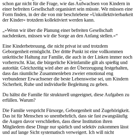
schon gar nicht für die Frage, wie das Aufwachsen von Kindern in
einer befreiten Gesellschaft organisiert sein müsste. Wir müssen eine
Form finden, in der die von mir beschriebene »Unkollektivierbarkeit
der Kinder« trotzdem kollektiviert werden kann.
»Wenn wir über die Planung einer befreiten Gesellschaft
nachdenken, müssen wir die Sorge an den Anfang stellen.«
Eine Kinderbetreuung, die nicht privat ist und trotzdem
Geborgenheit ermöglicht. Der dritte Punkt ist eine vollkommen
unkritische Haltung zur Familie, die auch in der Linken immer noch
vorherrscht. Klar, die bürgerliche Kleinfamilie gilt als spießig und
autoritär. Gleichzeitig wird aber an der Überzeugung festgehalten,
dass das räumliche Zusammenleben zweier emotio­nal eng
verbundener Erwachsener die beste Lebensweise sei, um Kindern
Sicherheit, Ruhe und individuelle Begleitung zu geben.
Du hältst die Familie für strukturell ungeeignet, diese Aufgaben zu
erfüllen. Warum?
Die Familie verspricht Fürsorge, Geborgenheit und Zugehörigkeit.
Das ist für Menschen so unentbehrlich, dass sie fast zwangsläufig
die Augen davor verschließen, dass diese Institution ihren
Mitgliedern diese Dinge nur spärlich und selektiv zukommen lässt
und auf lange Sicht systematisch verweigert. Ich will nicht