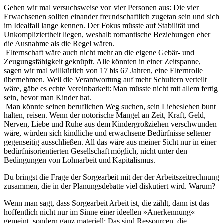
Gehen wir mal versuchsweise von vier Personen aus: Die vier
Erwachsenen sollten einander freundschaftlich zugetan sein und sich
im Idealfall lange kennen. Der Fokus müsste auf Stabilität und
Unkompliziertheit liegen, weshalb romantische Beziehungen eher
die Ausnahme als die Regel wären.
Elternschaft wäre auch nicht mehr an die eigene Gebär- und
Zeugungsfähigkeit geknüpft. Alle könnten in einer Zeitspanne,
sagen wir mal willkürlich von 17 bis 67 Jahren, eine Elternrolle
übernehmen. Weil die Verantwortung auf mehr Schultern verteilt
wäre, gäbe es echte Vereinbarkeit: Man müsste nicht mit allem fertig
sein, bevor man Kinder hat.
Man könnte seinen beruflichen Weg suchen, sein Liebesleben bunt
halten, reisen. Wenn der notorische Mangel an Zeit, Kraft, Geld,
Nerven, Liebe und Ruhe aus dem Kindergroßziehen verschwunden
wäre, würden sich kindliche und erwachsene Bedürfnisse seltener
gegenseitig ausschließen. All das wäre aus meiner Sicht nur in einer
bedürfnis­orientierten Gesellschaft möglich, nicht unter den
Bedingungen von Lohnarbeit und Kapitalismus.
Du bringst die Frage der Sorgearbeit mit der der Arbeitszeitrechnung
zusammen, die in der Planungsdebatte viel diskutiert wird. Warum?
Wenn man sagt, dass Sorgearbeit Arbeit ist, die zählt, dann ist das
hoffentlich nicht nur im Sinne einer ideellen »Anerkennung«
gemeint, sondern ganz materiell: Das sind Ressourcen, die