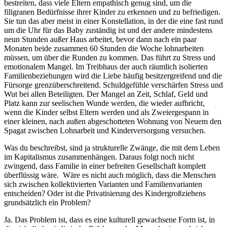
bestreiten, dass viele Eltern empathisch genug sind, um die
filigranen Bedürfnisse ihrer Kinder zu erkennen und zu befriedigen.
Sie tun das aber meist in einer Konstellation, in der die eine fast rund
um die Uhr für das Baby zuständig ist und der andere mindestens
neun Stunden außer Haus arbeitet, bevor dann nach ein paar
Monaten beide zusammen 60 Stunden die Woche lohnarbeiten
müssen, um über die Runden zu kommen. Das führt zu Stress und
emotionalem Mangel. Im Treibhaus der auch räumlich isolierten
Familienbeziehungen wird die Liebe häufig besitzergreifend und die
Fürsorge grenzüberschreitend. Schuldgefühle verschärfen Stress und
Wut bei allen Beteiligten. Der Mangel an Zeit, Schlaf, Geld und
Platz kann zur seelischen Wunde werden, die wieder aufbricht,
wenn die Kinder selbst Eltern werden und als Zweiergespann in
einer kleinen, nach außen abgeschotteten Wohnung von Neuem den
Spagat zwischen Lohnarbeit und Kinderversorgung versuchen.
Was du beschreibst, sind ja strukturelle Zwänge, die mit dem Leben
im Kapitalismus zusammenhängen. Daraus folgt noch nicht
zwingend, dass Familie in einer befreiten Gesellschaft komplett
überflüssig wäre. Wäre es nicht auch möglich, dass die Menschen
sich zwischen kollektivierten Varianten und Familienvarianten
entscheiden? Oder ist die Privatisierung des Kindergroßziehens
grundsätzlich ein Problem?
Ja. Das Problem ist, dass es eine kulturell gewachsene Form ist, in