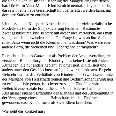
die sich die kapitalistische Erfahrung des Mangels eingeschrieben
hat. Die Form Vater-Mutter-Kind ist nicht neutral. Ich glaube nicht,
dass sie in eine neue Gesellschaft hinübergerettet werden kann, um
dort ihre Stärken zu entfalten.
Ich muss an die Kategorie Arbeit denken, an der viele sozialistische
Modelle als Form der Subjektivierung festhalten. Bestimmte
Zwangsstrukturen sind so stark mit dieser Idee verwoben, dass man
sie eigentlich überwinden sollte. Die Frage ist, was an ihre Stelle
rückt. Also wenn nicht die Kleinfamilie, was dann? Was wäre eine
andere Form, die Sicherheit und Geborgenheit ermöglicht?
Es reicht nicht, das Ganze nur als Problem der Arbeitsverteilung zu
verstehen. Bei der Sorge für Kinder gibt es keine Liste mit festen
Aufgaben, die nur anders geplant, automatisiert, digitalisiert und
anders unter den Geschlechtern aufgeteilt werden müssten. Es geht
vielmehr darum, das Verhältnis von Kindern und Erwachsenen unter
der Maßgabe von Herrschaftsfreiheit und Bedürfnisorientierung neu
zu erfinden. Wie genau, ist schwer zu sagen. Eine Idee wäre
vielleicht eine soziale Form, die ich »Vierer-Elternschaft« nenne.
Aus meiner eigenen Erfahrung des Mangels und der Anstrengung in
der Versorgung eines kleinen Babys habe ich den Eindruck
gewonnen, dass Kinder mehr als zwei Eltern brauchen.
Wie sieht das konkret aus?