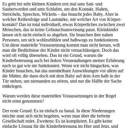
Es geht bei sehr kleinen Kindern erst mal ums Satt- und
Sauberwerden und ums Schlafen, um den Kontakt. Halten,
Streicheln, Sprechen, Wickeln – das braucht jedes Baby. Aber in
welcher Reihenfolge und Lautstärke, mit welcher Art von Körper­
kontakt? Das ist total individuell, etwas Körperliches zwischen zwei
Menschen, das in keine Gebrauchsanweisung passt. Kleinkinder
lassen sich nicht einfach so abgeben. Sie brauchen ihre nahen
Personen, um sich wohlzufühlen und halbwegs zu funktionieren.
Um diese materielle Voraussetzung kommt man nicht herum, will
man die Bedürfnisse der Kinder nicht vernachlässigen. Doch das
wird oft völlig übersehen. Das ist ein Grund, warum die
Kinderbetreuung auch bei linken Veranstaltungen meiner Erfahrung
nach so gut wie nie funktioniert. Wenn wir nicht hingucken, was
Kinder brauchen, hat das unmittelbare Auswirkungen vor allem auf
die Mütter, die dann doch mit dem Baby auf dem Arm halb in der
Tür stehen, um niemanden zu stören, und nur die Hälfte der Sache
mitkriegen.
Warum werden diese materiellen Voraussetzungen in der Regel
nicht ernst genommen?
Der erste Grund: Es ist einfach zu banal. In diese Niederungen
möchte man sich nicht begeben, wenn man über die befreite
Gesellschaft redet. Zweitens: Es ist kompliziert. Es gibt keine
einfache Lösung für die Kinderbetreuung im Hier und Jetzt, und