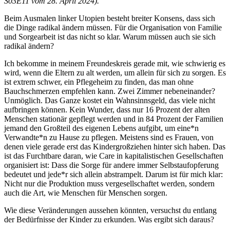
S03E11 vom 28. April 2024).
Beim Ausmalen linker Utopien besteht breiter Konsens, dass sich
die Dinge radikal ändern müssen. Für die Organisation von Familie
und Sorgearbeit ist das nicht so klar. Warum müssen auch sie sich
radikal ändern?
Ich bekomme in meinem Freundeskreis gerade mit, wie schwierig es
wird, wenn die Eltern zu alt werden, um allein für sich zu sorgen. Es
ist extrem schwer, ein Pflegeheim zu finden, das man ohne
Bauchschmerzen empfehlen kann. Zwei Zimmer nebeneinander?
Unmöglich. Das Ganze kostet ein Wahnsinnsgeld, das viele nicht
aufbringen können. Kein Wunder, dass nur 16 Prozent der alten
Menschen stationär gepflegt werden und in 84 Prozent der Familien
jemand den Großteil des eigenen Lebens aufgibt, um eine*n
Verwandte*n zu Hause zu pflegen. Meistens sind es Frauen, von
denen viele gerade erst das Kindergroßziehen hinter sich haben. Das
ist das Furchtbare daran, wie Care in kapitalistischen Gesellschaften
organisiert ist: Dass die Sorge für andere immer Selbstaufopferung
bedeutet und jede*r sich allein abstrampelt. Darum ist für mich klar:
Nicht nur die Produktion muss vergesellschaftet werden, sondern
auch die Art, wie Menschen für Menschen sorgen.
Wie diese Veränderungen aussehen könnten, versuchst du entlang
der Bedürfnisse der Kinder zu erkunden. Was ergibt sich daraus?