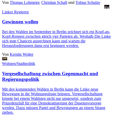
Von
Thomas Lohmeier
,
Christian Schaft
und
Tobias Schulze
Linkes Regieren
Gewinnen wollen
Bei den Wahlen im September in Berlin zeichnet sich ein Kopf-an-
Kopf-Rennen zwischen gleich vier Parteien ab. Weshalb Die Linke
sich gute Chancen ausrechnen kann und warum die
Herausforderungen dann erst beginnen werden.
Von
Kerstin Wolter
Wohnen/Stadtpolitik
Vergesellschaftung zwischen Gegenmacht und
Regierungspolitik
Mit den kommenden Wahlen in Berlin kann die Linke neue
Bewegung in die Wohnungsfrage bringen. Vergesellschaftung
könnte bei einem Wahlsieg nicht nur umgesetzt, sondern zum
Präzedenzfall für eine Demokratisierung der Daseinsvorsorge
werden. Dazu müssen Partei und Bewegungen an einem Strang
ziehen.