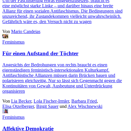
Um der Faschisierung etwas entgegenzusetzen, braucht es
eine möglichst starke Linke – und darüber hinaus eine breite
Allianz für einen sozialen Antifaschismus. Die Bedingungen sind
unzureichend, ihr Zustandekommen vielleicht unwahrscheinlich.
Gefährlich wäre es, den Versuch nicht zu wagen
Von
Mario Candeias
Feminismus
Für einen Aufstand der Töchter
Angesichts der Bedrohungen von rechts braucht es einen
eigenständigen feministisch-intersektionalen Kulturkampf.
Antifaschistische Allianzen müssen darin Brücken bauen und
polarisieren gleichzeitig. Nur so lässt sich Gegenmacht gegen die
Kontinuitäten von Gewalt, Ausbeutung und Unterdrückung
organisieren
Von
Lia Becker
,
Lola Fischer-Irmler
,
Barbara Fried
,
Elisa Otzelberger
,
Birgit Sauer
und
Alex Wischnewski
Feminismus
Affektive Demokratie