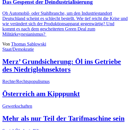
Das Gespenst der Deindustrialisierung
Ob Automobil- oder Stahlbranche, um den Industriestandort
Deutschland scheint es schlecht bestellt. Wie tief reicht die Krise und
wie verändert sich der Produktionsapparat gegenwärtig? Und
kommt es nach dem gescheiterten Green Deal zum
Militärkeynesianismus?
Von
Thomas Sablowski
Staat/Demokratie
Merz’ Grundsicherung: Öl ins Getriebe
des Niedriglohnsektors
Rechte/Rechtspopulismus
Österreich am Kipppunkt
Gewerkschaften
Mehr als nur Teil der Tarifmaschine sein