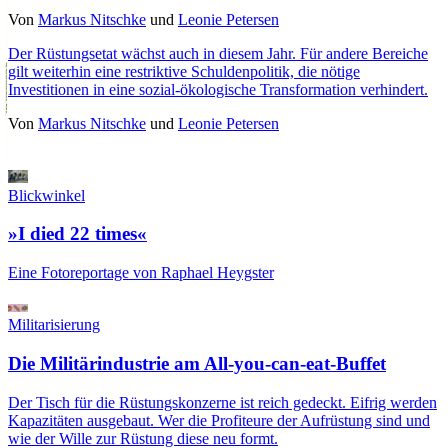
Von
Markus Nitschke
und
Leonie Petersen
Der Rüstungsetat wächst auch in diesem Jahr. Für andere Bereiche
gilt weiterhin eine restriktive Schuldenpolitik, die nötige
Investitionen in eine sozial-ökologische Transformation verhindert.
Von
Markus Nitschke
und
Leonie Petersen
Blickwinkel
»I died 22 times«
Eine Fotoreportage von Raphael Heygster
Militarisierung
Die Militärindustrie am All-you-can-eat-Buffet
Der Tisch für die Rüstungskonzerne ist reich gedeckt. Eifrig werden
Kapazitäten ausgebaut. Wer die Profiteure der Aufrüstung sind und
wie der Wille zur Rüstung diese neu formt.