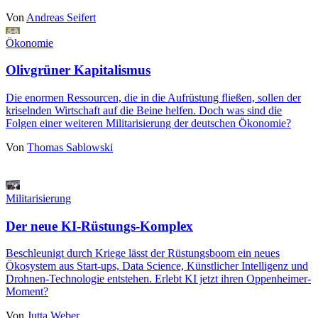
Von
Andreas Seifert
Ökonomie
Olivgrüner Kapitalismus
Die enormen Ressourcen, die in die Aufrüstung fließen, sollen der
kriselnden Wirtschaft auf die Beine helfen. Doch was sind die
Folgen einer weiteren Militarisierung der deutschen Ökonomie?
Von
Thomas Sablowski
Militarisierung
Der neue KI-Rüstungs-Komplex
Beschleunigt durch Kriege lässt der Rüstungsboom ein neues
Ökosystem aus Start-ups, Data Science, Künstlicher Intelligenz und
Drohnen-Technologie entstehen. Erlebt KI jetzt ihren Oppenheimer-
Moment?
Von
Jutta Weber