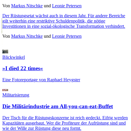
Von
Markus Nitschke
und
Leonie Petersen
Der Rüstungsetat wächst auch in diesem Jahr. Für andere Bereiche
gilt weiterhin eine restriktive Schuldenpolitik, die nötige
Investitionen in eine sozial-ökologische Transformation verhindert.
Von
Markus Nitschke
und
Leonie Petersen
Blickwinkel
»I died 22 times«
Eine Fotoreportage von Raphael Heygster
Militarisierung
Die Militärindustrie am All-you-can-eat-Buffet
Der Tisch für die Rüstungskonzerne ist reich gedeckt. Eifrig werden
Kapazitäten ausgebaut. Wer die Profiteure der Aufrüstung sind und
wie der Wille zur Rüstung diese neu formt.