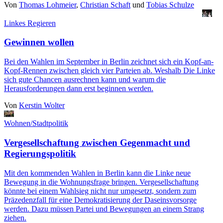
Von
Thomas Lohmeier
,
Christian Schaft
und
Tobias Schulze
Linkes Regieren
Gewinnen wollen
Bei den Wahlen im September in Berlin zeichnet sich ein Kopf-an-
Kopf-Rennen zwischen gleich vier Parteien ab. Weshalb Die Linke
sich gute Chancen ausrechnen kann und warum die
Herausforderungen dann erst beginnen werden.
Von
Kerstin Wolter
Wohnen/Stadtpolitik
Vergesellschaftung zwischen Gegenmacht und
Regierungspolitik
Mit den kommenden Wahlen in Berlin kann die Linke neue
Bewegung in die Wohnungsfrage bringen. Vergesellschaftung
könnte bei einem Wahlsieg nicht nur umgesetzt, sondern zum
Präzedenzfall für eine Demokratisierung der Daseinsvorsorge
werden. Dazu müssen Partei und Bewegungen an einem Strang
ziehen.