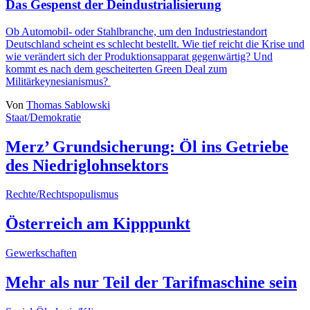
Das Gespenst der Deindustrialisierung
Ob Automobil- oder Stahlbranche, um den Industriestandort
Deutschland scheint es schlecht bestellt. Wie tief reicht die Krise und
wie verändert sich der Produktionsapparat gegenwärtig? Und
kommt es nach dem gescheiterten Green Deal zum
Militärkeynesianismus?
Von
Thomas Sablowski
Staat/Demokratie
Merz’ Grundsicherung: Öl ins Getriebe
des Niedriglohnsektors
Rechte/Rechtspopulismus
Österreich am Kipppunkt
Gewerkschaften
Mehr als nur Teil der Tarifmaschine sein