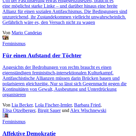
Um der Faschisierung etwas entgegenzusetzen, braucht es
eine möglichst starke Linke – und darüber hinaus eine breite
Allianz für einen sozialen Antifaschismus. Die Bedingungen sind
unzureichend, ihr Zustandekommen vielleicht unwahrscheinlich.
Gefährlich wäre es, den Versuch nicht zu wagen
Von
Mario Candeias
Feminismus
Für einen Aufstand der Töchter
Angesichts der Bedrohungen von rechts braucht es einen
eigenständigen feministisch-intersektionalen Kulturkampf.
Antifaschistische Allianzen müssen darin Brücken bauen und
polarisieren gleichzeitig. Nur so lässt sich Gegenmacht gegen die
Kontinuitäten von Gewalt, Ausbeutung und Unterdrückung
organisieren
Von
Lia Becker
,
Lola Fischer-Irmler
,
Barbara Fried
,
Elisa Otzelberger
,
Birgit Sauer
und
Alex Wischnewski
Feminismus
Affektive Demokratie