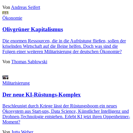
Von
Andreas Seifert
Ökonomie
Olivgrüner Kapitalismus
Die enormen Ressourcen, die in die Aufrüstung fließen, sollen der
kriselnden Wirtschaft auf die Beine helfen. Doch was sind die
Folgen einer weiteren Militarisierung der deutschen Ökonomie?
Von
Thomas Sablowski
Militarisierung
Der neue KI-Rüstungs-Komplex
Beschleunigt durch Kriege lässt der Rüstungsboom ein neues
Ökosystem aus Start-ups, Data Science, Künstlicher Intelligenz und
Drohnen-Technologie entstehen. Erlebt KI jetzt ihren Oppenheimer-
Moment?
Von
Jutta Weber