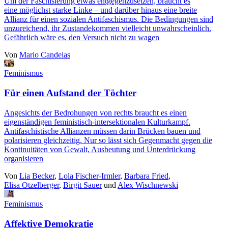
Um der Faschisierung etwas entgegenzusetzen, braucht es
eine möglichst starke Linke – und darüber hinaus eine breite
Allianz für einen sozialen Antifaschismus. Die Bedingungen sind
unzureichend, ihr Zustandekommen vielleicht unwahrscheinlich.
Gefährlich wäre es, den Versuch nicht zu wagen
Von
Mario Candeias
Feminismus
Für einen Aufstand der Töchter
Angesichts der Bedrohungen von rechts braucht es einen
eigenständigen feministisch-intersektionalen Kulturkampf.
Antifaschistische Allianzen müssen darin Brücken bauen und
polarisieren gleichzeitig. Nur so lässt sich Gegenmacht gegen die
Kontinuitäten von Gewalt, Ausbeutung und Unterdrückung
organisieren
Von
Lia Becker
,
Lola Fischer-Irmler
,
Barbara Fried
,
Elisa Otzelberger
,
Birgit Sauer
und
Alex Wischnewski
Feminismus
Affektive Demokratie