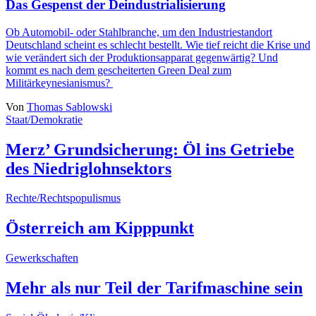
Das Gespenst der Deindustrialisierung
Ob Automobil- oder Stahlbranche, um den Industriestandort
Deutschland scheint es schlecht bestellt. Wie tief reicht die Krise und
wie verändert sich der Produktionsapparat gegenwärtig? Und
kommt es nach dem gescheiterten Green Deal zum
Militärkeynesianismus?
Von
Thomas Sablowski
Staat/Demokratie
Merz’ Grundsicherung: Öl ins Getriebe
des Niedriglohnsektors
Rechte/Rechtspopulismus
Österreich am Kipppunkt
Gewerkschaften
Mehr als nur Teil der Tarifmaschine sein