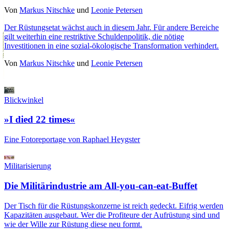
Von
Markus Nitschke
und
Leonie Petersen
Der Rüstungsetat wächst auch in diesem Jahr. Für andere Bereiche
gilt weiterhin eine restriktive Schuldenpolitik, die nötige
Investitionen in eine sozial-ökologische Transformation verhindert.
Von
Markus Nitschke
und
Leonie Petersen
Blickwinkel
»I died 22 times«
Eine Fotoreportage von Raphael Heygster
Militarisierung
Die Militärindustrie am All-you-can-eat-Buffet
Der Tisch für die Rüstungskonzerne ist reich gedeckt. Eifrig werden
Kapazitäten ausgebaut. Wer die Profiteure der Aufrüstung sind und
wie der Wille zur Rüstung diese neu formt.