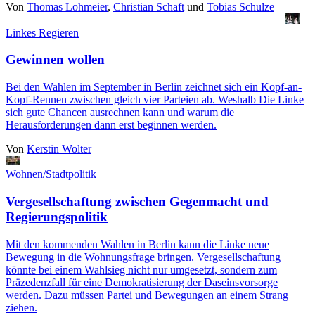
Von
Thomas Lohmeier
,
Christian Schaft
und
Tobias Schulze
Linkes Regieren
Gewinnen wollen
Bei den Wahlen im September in Berlin zeichnet sich ein Kopf-an-
Kopf-Rennen zwischen gleich vier Parteien ab. Weshalb Die Linke
sich gute Chancen ausrechnen kann und warum die
Herausforderungen dann erst beginnen werden.
Von
Kerstin Wolter
Wohnen/Stadtpolitik
Vergesellschaftung zwischen Gegenmacht und
Regierungspolitik
Mit den kommenden Wahlen in Berlin kann die Linke neue
Bewegung in die Wohnungsfrage bringen. Vergesellschaftung
könnte bei einem Wahlsieg nicht nur umgesetzt, sondern zum
Präzedenzfall für eine Demokratisierung der Daseinsvorsorge
werden. Dazu müssen Partei und Bewegungen an einem Strang
ziehen.