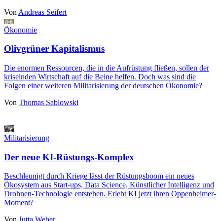
Von
Andreas Seifert
Ökonomie
Olivgrüner Kapitalismus
Die enormen Ressourcen, die in die Aufrüstung fließen, sollen der
kriselnden Wirtschaft auf die Beine helfen. Doch was sind die
Folgen einer weiteren Militarisierung der deutschen Ökonomie?
Von
Thomas Sablowski
Militarisierung
Der neue KI-Rüstungs-Komplex
Beschleunigt durch Kriege lässt der Rüstungsboom ein neues
Ökosystem aus Start-ups, Data Science, Künstlicher Intelligenz und
Drohnen-Technologie entstehen. Erlebt KI jetzt ihren Oppenheimer-
Moment?
Von
Jutta Weber