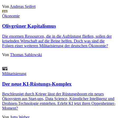
Von
Andreas Seifert
Ökonomie
Olivgrüner Kapitalismus
Die enormen Ressourcen, die in die Aufrüstung fließen, sollen der
kriselnden Wirtschaft auf die Beine helfen. Doch was sind die
Folgen einer weiteren Militarisierung der deutschen Ökonomie?
Von
Thomas Sablowski
Militarisierung
Der neue KI-Rüstungs-Komplex
Beschleunigt durch Kriege lässt der Rüstungsboom ein neues
Ökosystem aus Start-ups, Data Science, Künstlicher Intelligenz und
Drohnen-Technologie entstehen. Erlebt KI jetzt ihren Oppenheimer-
Moment?
Von
Jutta Weber