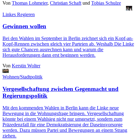
Von
Thomas Lohmeier
,
Christian Schaft
und
Tobias Schulze
Linkes Regieren
Gewinnen wollen
Bei den Wahlen im September in Berlin zeichnet sich ein Kopf-an-
Kopf-Rennen zwischen gleich vier Parteien ab. Weshalb Die Linke
sich gute Chancen ausrechnen kann und warum die
Herausforderungen dann erst beginnen werden.
Von
Kerstin Wolter
Wohnen/Stadtpolitik
Vergesellschaftung zwischen Gegenmacht und
Regierungspolitik
Mit den kommenden Wahlen in Berlin kann die Linke neue
Bewegung in die Wohnungsfrage bringen. Vergesellschaftung
könnte bei einem Wahlsieg nicht nur umgesetzt, sondern zum
Präzedenzfall für eine Demokratisierung der Daseinsvorsorge
werden. Dazu müssen Partei und Bewegungen an einem Strang
ziehen.