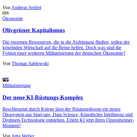
Von
Andreas Seifert
Ökonomie
Olivgrüner Kapitalismus
Die enormen Ressourcen, die in die Aufrüstung fließen, sollen der
kriselnden Wirtschaft auf die Beine helfen. Doch was sind die
Folgen einer weiteren Militarisierung der deutschen Ökonomie?
Von
Thomas Sablowski
Militarisierung
Der neue KI-Rüstungs-Komplex
Beschleunigt durch Kriege lässt der Rüstungsboom ein neues
Ökosystem aus Start-ups, Data Science, Künstlicher Intelligenz und
Drohnen-Technologie entstehen. Erlebt KI jetzt ihren Oppenheimer-
Moment?
Von
Jutta Weber