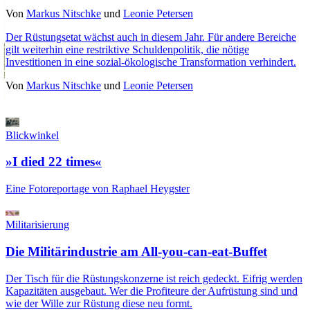
Von
Markus Nitschke
und
Leonie Petersen
Der Rüstungsetat wächst auch in diesem Jahr. Für andere Bereiche
gilt weiterhin eine restriktive Schuldenpolitik, die nötige
Investitionen in eine sozial-ökologische Transformation verhindert.
Von
Markus Nitschke
und
Leonie Petersen
Blickwinkel
»I died 22 times«
Eine Fotoreportage von Raphael Heygster
Militarisierung
Die Militärindustrie am All-you-can-eat-Buffet
Der Tisch für die Rüstungskonzerne ist reich gedeckt. Eifrig werden
Kapazitäten ausgebaut. Wer die Profiteure der Aufrüstung sind und
wie der Wille zur Rüstung diese neu formt.