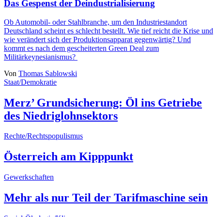
Das Gespenst der Deindustrialisierung
Ob Automobil- oder Stahlbranche, um den Industriestandort
Deutschland scheint es schlecht bestellt. Wie tief reicht die Krise und
wie verändert sich der Produktionsapparat gegenwärtig? Und
kommt es nach dem gescheiterten Green Deal zum
Militärkeynesianismus?
Von
Thomas Sablowski
Staat/Demokratie
Merz’ Grundsicherung: Öl ins Getriebe
des Niedriglohnsektors
Rechte/Rechtspopulismus
Österreich am Kipppunkt
Gewerkschaften
Mehr als nur Teil der Tarifmaschine sein