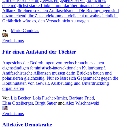
Um der Faschisierung etwas entgegenzusetzen, braucht es
eine möglichst starke Linke – und darüber hinaus eine breite
Allianz für einen sozialen Antifaschismus. Die Bedingungen sind
unzureichend, ihr Zustandekommen vielleicht unwahrscheinlich.
Gefährlich wäre es, den Versuch nicht zu wagen
Von
Mario Candeias
Feminismus
Für einen Aufstand der Töchter
Angesichts der Bedrohungen von rechts braucht es einen
eigenständigen feministisch-intersektionalen Kulturkampf.
Antifaschistische Allianzen müssen darin Brücken bauen und
polarisieren gleichzeitig. Nur so lässt sich Gegenmacht gegen die
Kontinuitäten von Gewalt, Ausbeutung und Unterdrückung
organisieren
Von
Lia Becker
,
Lola Fischer-Irmler
,
Barbara Fried
,
Elisa Otzelberger
,
Birgit Sauer
und
Alex Wischnewski
Feminismus
Affektive Demokratie